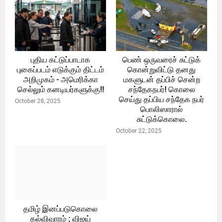
புதிய கட்டுப்பாடாக
பெண் ஒருவரைச் சுட்டுக்
புகைப்படம் எடுக்கும் திட்டம்
கொன்றுவிட்டு தனது
அறிமுகம் - அமெரிக்கா
மகளுடன் தப்பிச் சென்ற
செல்லும் கனடியர்களுக்கு!!
சந்தேகநபர்! கொலை
செய்து தப்பிய சந்தேக நபர்
October 28, 2025
பொலிஸாரால்
சுட்டுக்கொலை.
October 22, 2025
தமிழ் இனப்படுகொலை
கல்விவாரம் ; விஜய்