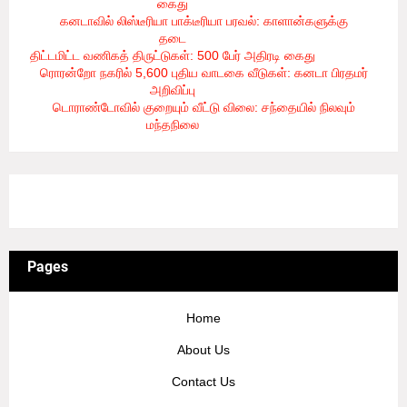
கைது
- 8/6/2026
கனடாவில் லிஸ்டீரியா பாக்டீரியா பரவல்: காளான்களுக்கு
தடை
- 8/6/2026
திட்டமிட்ட வணிகத் திருட்டுகள்: 500 பேர் அதிரடி கைது
- 8/6/2026
ரொரன்றோ நகரில் 5,600 புதிய வாடகை வீடுகள்: கனடா பிரதமர்
அறிவிப்பு
- 8/6/2026
டொராண்டோவில் குறையும் வீட்டு விலை: சந்தையில் நிலவும்
மந்தநிலை
- 8/6/2026
3/recent/ticker-posts
Pages
Home
About Us
Contact Us