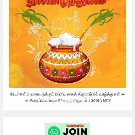
நேயர்கள் அனைவருக்கும் இனிய தைத் திருநாள் நல் வாழ்த்துகள் ☀️
📣 #தைப்பொங்கல் ##தைத்திருநாள் #Sooriyantv