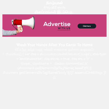
நிகழ்வுகள்
4/sgrid/Events
விளம்பரங்கள் இடம்பெற..
Wash Your Hands After You Came To Home
வீட்டிற்கு வந்த பிறகு உங்கள் கைகளை நன்றாக கழுவவும்!
'; (function() { var dsq = document.createElement('script'); dsq.type
= 'text/javascript'; dsq.async = true; dsq.src = '//' +
disqus_shortname + '.disqus.com/embed.js';
(document.getElementsByTagName('head')[0] ||
document.getElementsByTagName('body')[0]).appendChild(dsq); })
();