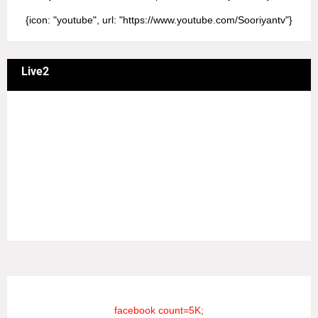
{icon: "youtube", url: "https://www.youtube.com/Sooriyantv"}
Live2
வணக்கம் நேயர்களே! ஒரு முக்கிய அறிவிப்பு: எமது சூரியன்
தொலைக்காட்சியில் தமிழர்களுக்கு எதிராக வண்மையாக
எடுக்கப்பட்ட சினிமா திரைப்படங்கள், தமிழ் தேசிய இனத்துக்கு
எதிராக வன்ம கருத்துக்களை வெளியிட்டும், நடித்து வரும் பல
நடிகர், நடிகைகள் நடித்த காட்சிபாடல்களோ, திரைப்படங்களோ
யாவும் எமது தொலைகாட்சியில் ஒளிபரப்பாகது என்பதை
அறியத்தருகின்றோம். #RIP_VijayDevarakonda
#RIP_Samantha #RIP_VijaySethupathi நிர்வாகம் சூரியன்
டிவி(SOORIYAN TV).
facebook count=5K;