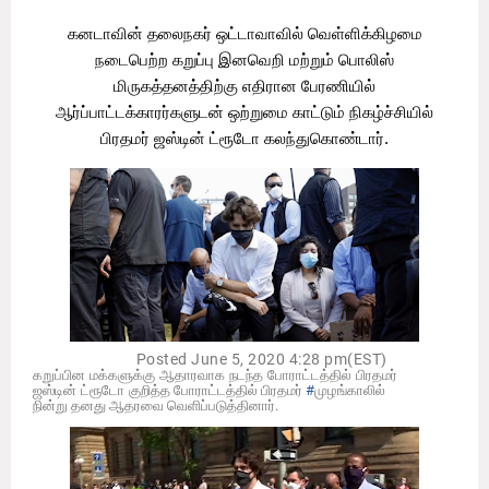
கனடாவின் தலைநகர் ஒட்டாவாவில் வெள்ளிக்கிழமை
நடைபெற்ற கறுப்பு இனவெறி மற்றும் பொலிஸ்
மிருகத்தனத்திற்கு எதிரான பேரணியில்
ஆர்ப்பாட்டக்காரர்களுடன் ஒற்றுமை காட்டும் நிகழ்ச்சியில்
பிரதமர் ஜஸ்டின் ட்ரூடோ கலந்துகொண்டார்.
Posted June 5, 2020 4:28 pm(EST)
கறுப்பின மக்களுக்கு ஆதாரவாக நடந்த போராட்டத்தில் பி
ரதமர்
ஜஸ்டின்
ட்ரூடோ
குறித்த போராட்டத்தில் பிரதமர்
#
முழங்காலில்
நின்று
தனது ஆதரவை வெளிப்படுத்தினார்.