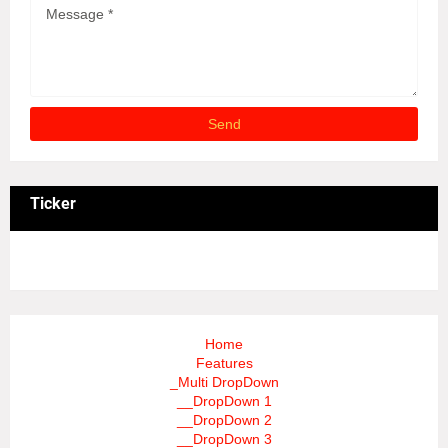
Ticker
3/recent/ticker-posts
Home
Features
_Multi DropDown
__DropDown 1
__DropDown 2
__DropDown 3