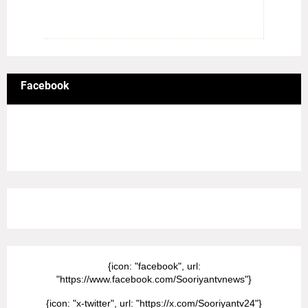
Facebook
8/Pictures/grid-big
{icon: "facebook", url:
"https://www.facebook.com/Sooriyantvnews"}
{icon: "x-twitter", url: "https://x.com/Sooriyantv24"}