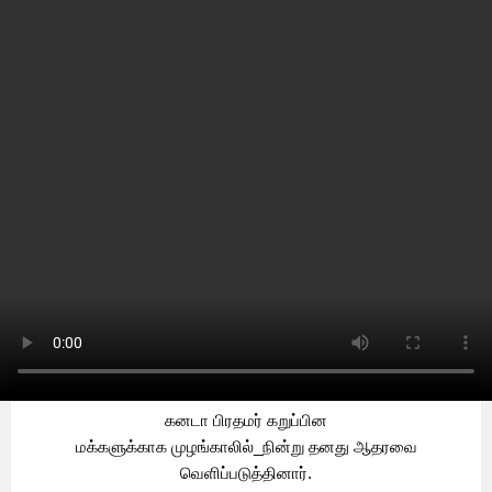
Home
Canada
கறுப்பின மக்களுக்காக
முழங்காலில் நின்று தனது
ஆதரவை வெளிப்படுத்திய
கனடா பிரதமர்!
by
Sooriyan TV
-
Saturday, June 06, 2020
0
கனடா
பிரதமர்
கறுப்பின
மக்களுக்காக
முழங்காலில்_நின்று
தனது ஆதரவை
வெளிப்படுத்தினார்.