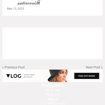
தணிகாசலம்!!!
May 13, 2025
Previous Post
Next Post
Photography
4/grid-big/
4/feat-big/
கனடா
5/col-left/Canada