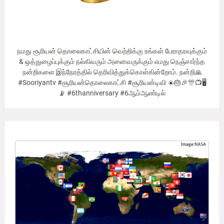
நமது சூரியன் தொலைகாட்சியின் வெற்றிக்கு உங்கள் பேராதரவுக்கும்
& ஒத்துழைப்புக்கும் நல்கிவரும் அனைவருக்கும் எமது நெஞ்சார்ந்த
நன்றிகளை இந்நேரத்தில் தெரிவித்துக்கொள்கின்றோம். நன்றி🙏
#Sooriyantv #சூரியன்தொலைகாட்சி #சூரியன்டிவி ☀️🎂🎉🎊📺🖥
📡 #6thanniversary #6ஆம்ஆண்டில்
Our Viewer's Countries