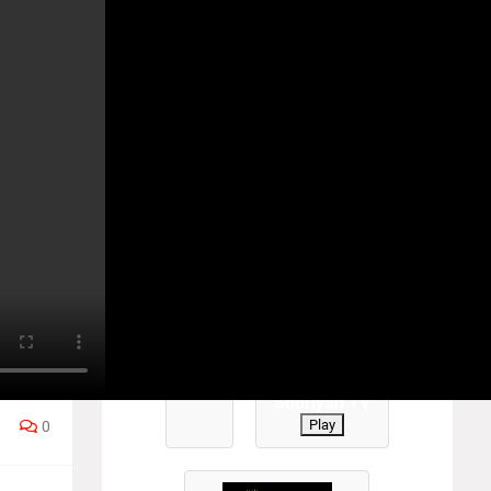
YANTV #TamilTV #sooriyantv
 4
ன்
Play
ின்
Sooriyan TV
Play
0