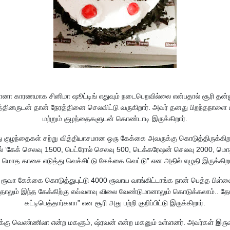
ா காரணமாக சினிமா ஷூட்டிங் எதுவும் நடைபெறவில்லை என்பதால் சூரி தன
பத்தினருடன் தான் நேரத்தினை செலவிட்டு வருகிறார். அவர் தனது பிறந்தநாள
மற்றும் குழந்தைகளுடன் கொண்டாடி இருக்கிறார்.
 குழந்தைகள் சற்று வித்தியாசமான ஒரு கேக்கை அவருக்கு கொடுத்திருக்கிறா
் ‘கேக் செலவு 1500, பெட்ரோல் செலவு 500, டெக்கரேஷன் செலவு 2000, மொ
 மொத காசை எடுத்து வெச்சிட்டு கேக்கை வெட்டு” என அதில் எழுதி இருக்கிறா
 ரூவா கேக்கை கொடுத்துபுட்டு 4000 ரூவாய வாங்கிட்டாங்க நான் பெத்த பிள்ள
்தாலும் இந்த கேக்கிற்கு எவ்வளவு விலை வேண்டுமானாலும் கொடுக்கலாம்.. தேங
கட்டிபெத்தார்களா” என சூரி அது பற்றி குறிப்பிட்டு இருக்கிறார்.
ிக்கு வெண்ணிலா என்ற மகளும், ஷ்ரவன் என்ற மகனும் உள்ளனர். அவர்கள் இருவ