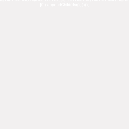
[0]).appendChild(dsq); })();