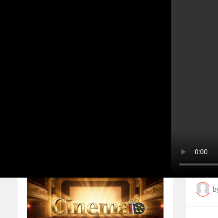
உலகத்தமிழர்களின் ஒளிவீச்சு! எழு
Home
About
Contact us
4
Home
Players
Privacy Policy
ஆ
பெ
Responsive Ads
b