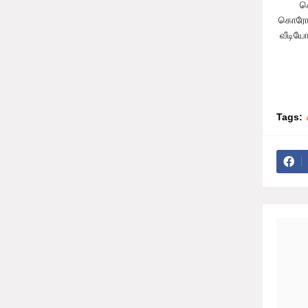
செ
கொரோனா
வீடியோ
Tags: