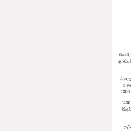
கொரோன
குடும்
அவரது
அதில
4000.
“400
இருந
சூர