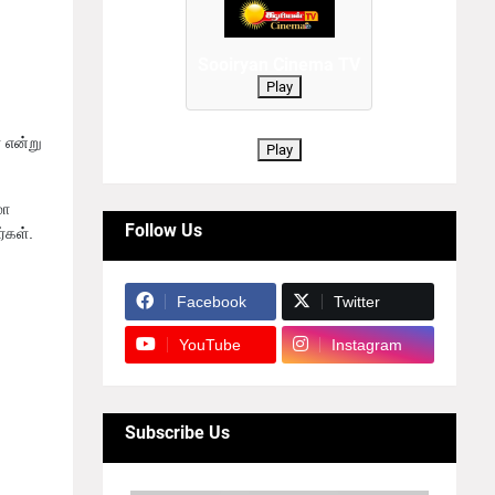
Sooiryan Cinema TV
Play
 என்று
Play
மா
Follow Us
்கள்.
Facebook
Twitter
YouTube
Instagram
Subscribe Us