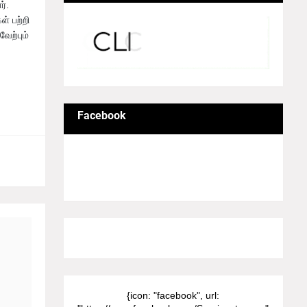
ர்.
் பற்றி
ேற்பும்
Facebook
8/Pictures/grid-big
{icon: "facebook", url: