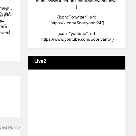
"https://www.facebook.com/Sooriyantvnews"
}
போதை..
 இதில்
{icon: "x-twitter", url:
..
"https://x.com/Sooriyantv24"}
சும்
க்கை!
{icon: "youtube", url:
"https://www.youtube.com/Sooriyantv"}
Live2
வணக்கம் நேயர்களே! ஒரு முக்கிய அறிவிப்பு:
எமது சூரியன் தொலைக்காட்சியில்
தமிழர்களுக்கு எதிராக வண்மையாக
எடுக்கப்பட்ட சினிமா திரைப்படங்கள், தமிழ்
தேசிய இனத்துக்கு எதிராக வன்ம
கருத்துக்களை வெளியிட்டும், நடித்து வரும் பல
நடிகர், நடிகைகள் நடித்த காட்சிபாடல்களோ,
திரைப்படங்களோ யாவும் எமது தொலைகாட்சியில்
ஒளிபரப்பாகது என்பதை அறியத்தருகின்றோம்.
Next Post
#RIP_VijayDevarakonda #RIP_Samantha