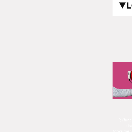
'; (fun
dsq
(document