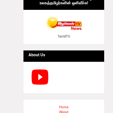
உலகத்தமிழர்களின் ஒளிவீச்சு!
TamilTV
About Us
Home
About