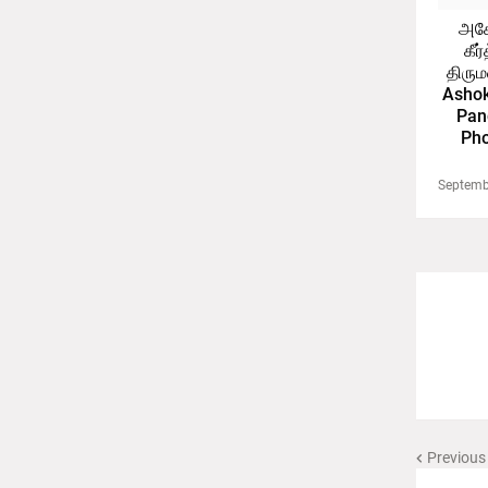
அசோ
கீர
திரும
Ashok
Pan
Pho
Septemb
Previous