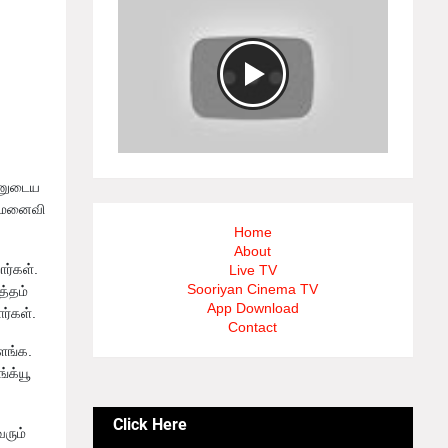
்னுடைய
ை மனைவி
Home
About
ர்கள்.
Live TV
Sooriyan Cinema TV
த்தம்
App Download
ர்கள்.
Contact
ைங்க.
்க்யூ
Click Here
ரும்