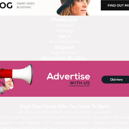
Photography
4/grid-big/
4/feat-big/
கனடா
5/col-left/Canada
நிகழ்வுகள்
4/sgrid/Events
விளம்பரங்கள் இடம்பெற..
Wash Your Hands After You Came To Home
வீட்டிற்கு வந்த பிறகு உங்கள் கைகளை நன்றாக கழுவவும்!
ction() { var dsq = document.createElement('script'); dsq.type = 'text/java
.async = true; dsq.src = '//' + disqus_shortname + '.disqus.com/embed.
.getElementsByTagName('head')[0] || document.getElementsByTagNa