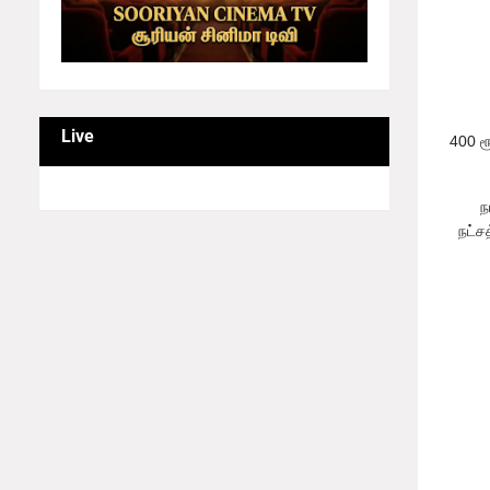
Live
400 ர
ந
நட்ச