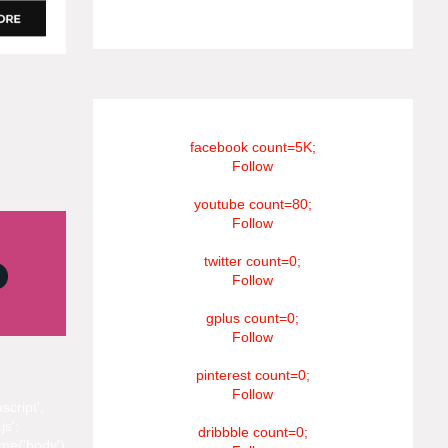
#RIP_VijaySethupathi நிர்வாகம் சூரியன்
டிவி(SOORIYAN TV).
facebook count=5K;
Follow
youtube count=80;
Follow
twitter count=0;
Follow
gplus count=0;
Follow
pinterest count=0;
Follow
script';
js';
dribbble count=0;
me('body')