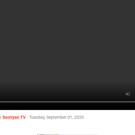
ச்சி கொள் தமிழா! Tamil TV Channel #SOORI
சினி மினி
00 ரூபாய் கேக்கை கொடுத்து
யிரம் வாங்கி விட்டார்கள் நா
த்த பிள்ளைகள்-நடிகர் சூரிய
சுவாரஸ்ய பதிவு
y
Sooriyan TV
-
Tuesday, September 01, 2020