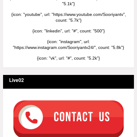
"5.1k"}
{icon: "youtube", url: "https://www.youtube.com/Sooriyantv",
count: "5.7k"}
{icon: "linkedin", url: "#", count: "500"}
{icon: "instagram", url:
"https://www.instagram.com/Sooriyantv24/", count: "5.8k"}
{icon: "vk", url: "#", count: "5.2k"}
Live02