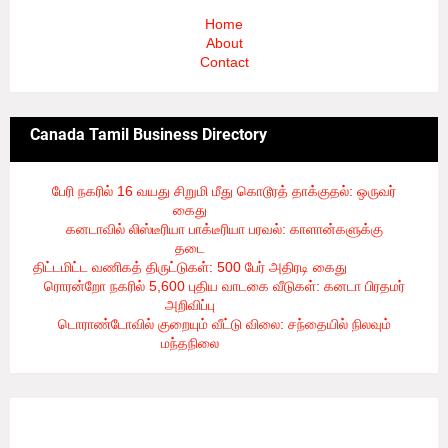
Home
About
Contact
Canada Tamil Business Directory
பேரி நகரில் 16 வயது சிறுமி மீது கொடூரத் தாக்குதல்: ஒருவர்
கைது
- 8/6/2026
கனடாவில் லிஸ்டீரியா பாக்டீரியா பரவல்: காளான்களுக்கு
தடை
- 8/6/2026
திட்டமிட்ட வணிகத் திருட்டுகள்: 500 பேர் அதிரடி கைது
- 8/6/2026
ரொரன்றோ நகரில் 5,600 புதிய வாடகை வீடுகள்: கனடா பிரதமர்
அறிவிப்பு
- 8/6/2026
டொராண்டோவில் குறையும் வீட்டு விலை: சந்தையில் நிலவும்
மந்தநிலை
- 8/6/2026
3/recent/ticker-posts