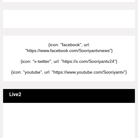
8/Pictures/grid-big
{icon: "facebook", url:
"https://www.facebook.com/Sooriyantvnews"}
{icon: "x-twitter", url: "https://x.com/Sooriyantv24"}
{icon: "youtube", url: "https://www.youtube.com/Sooriyantv"}
Live2
வணக்கம் நேயர்களே! ஒரு முக்கிய அறிவிப்பு: எமது சூரியன்
தொலைக்காட்சியில் தமிழர்களுக்கு எதிராக வண்மையாக
எடுக்கப்பட்ட சினிமா திரைப்படங்கள், தமிழ் தேசிய இனத்துக்கு
எதிராக வன்ம கருத்துக்களை வெளியிட்டும், நடித்து வரும் பல
நடிகர், நடிகைகள் நடித்த காட்சிபாடல்களோ, திரைப்படங்களோ