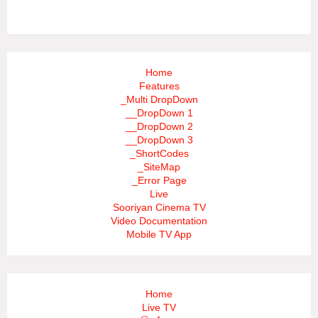
3/recent/ticker-posts
Home
Features
_Multi DropDown
__DropDown 1
__DropDown 2
__DropDown 3
_ShortCodes
_SiteMap
_Error Page
Live
Sooriyan Cinema TV
Video Documentation
Mobile TV App
Home
Live TV