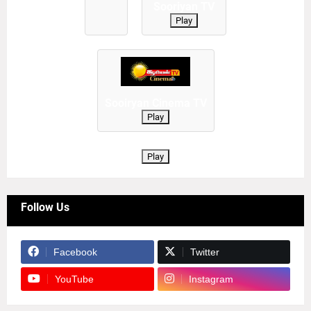
Sooriyan TV
Play
Sooiryan Cinema TV
Play
Play
Follow Us
Facebook
Twitter
YouTube
Instagram