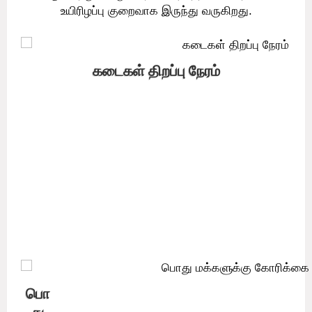
உயிரிழப்பு குறைவாக இருந்து வருகிறது.
கடைகள் திறப்பு நேரம்
எதிர்வரும் பண்டிகை காலத்தை கருத்தில் கொண்டும்,
பொருளாதாரத்தை மேலும் மீட்டெடுக்க வேண்டிய அவசியத்தை
கருத்தில் கொண்டும், நோய்த்தொற்றின் தன்மையை கருத்தில்
கொண்டும், தமிழ்நாடு முழுக்க முழுக்க, கட்டுப்பாடு பகுதி தவிர
மற்ற பகுதிகளில் அரசால் ஏற்கனவே வெளியிடப்பட்ட நிலையான
வழிகாட்டு நெறிமுறைகளை பின்பற்றி, காய்கறி, கடைகள், மளிகை
கடைகள், உணவகங்கள் மற்றும் தேநீர் கடைகள் உள்ளிட்ட அனைத்து
கடைகள் மற்றும் வணிக வளாகங்களும் இன்று (22ஆம் தேதி)
முதல், இரவு 10 மணி வரை இயங்க அனுமதிக்கப்படுகின்றன.
பொ