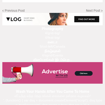
Previous Post
Next Post
Photography
4/grid-big/
4/feat-big/
கனடா
5/col-left/Canada
நிகழ்வுகள்
4/sgrid/Events
விளம்பரங்கள் இடம்பெற..
Wash Your Hands After You Came To Home
வீட்டிற்கு வந்த பிறகு உங்கள் கைகளை நன்றாக கழுவவும்!
'; (function() { var dsq = document.createElement('script'); dsq.type
= 'text/javascript'; dsq.async = true; dsq.src = '//' +