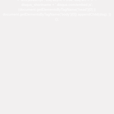
disqus_shortname + '.disqus.com/embed.js';
(document.getElementsByTagName('head')[0] ||
document.getElementsByTagName('body')[0]).appendChild(dsq); })
();