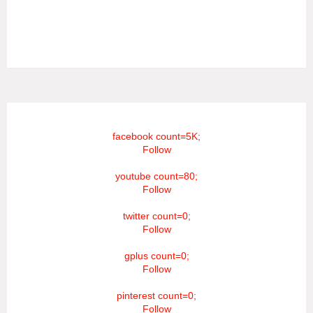
யாவும் எமது தொலைகாட்சியில் ஒளிபரப்பாகது என்பதை
அறியத்தருகின்றோம். #RIP_VijayDevarakonda
#RIP_Samantha #RIP_VijaySethupathi நிர்வாகம் சூரியன்
டிவி(SOORIYAN TV).
facebook count=5K;
Follow
youtube count=80;
Follow
twitter count=0;
Follow
gplus count=0;
Follow
pinterest count=0;
Follow