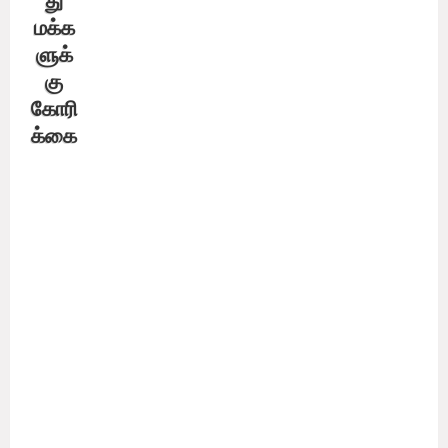
து
மக்க
ளுக்
கு
கோரி
க்கை
அம்மா
வின்
அரசு
எடுத்து வரும் சீரிய நடவடிக்கைகளாலும், பொது மக்களின்
ஒத்துழைப்பாலும், நோய்த்தொற்றின் பரவல் தொடர்ந்து குறைந்து
வரும் இந்த சூழ்நிலை நீடிக்க, எதிர்வரும் பண்டிகை காலங்களில்
நோய்த் தொற்று அதிகரிப்பைதடுக்க, கடைகள் மற்றும் பொது
இடங்களில் அதிகம் கூடுவதை தவிர்க்க, முகக் கவசம்
அணிவதையும், குறைந்தது 6 அடி இடைவெளி கடைபிடிப்பதும்,
அடிக்கடி சோப்பின் மூலம் கைகளை கழுவுவது போன்றவற்றை,
பொதுமக்கள் தொடர்ந்து கடைபிடிக்கவும் அன்புடன்