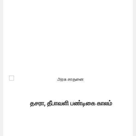
பண்டிகை காலத்தை முன்னிட்டு கடைகள் திறப்பு நேரம் இரவு 9
மணிக்கு பதிலாக இனிமேல் இரவு10 மணி வரை நீட்டிக்க படுவதாக
அறிவிக்கப் பட்டுள்ளது.
காய்கறி, மளிகை உள்ளிட்ட அனைத்து கடைகள், உணவகங்கள்,
வணிக வளாகங்களுக்கு இந்த நடைமுறை பொருந்தும். நோய்
கட்டுப்பாட்டு பகுதிகள் என்று அழைக்கப்படும் கண்டைன்மெண்ட்
ஏரியாக்களை தவிர்த்த பிற அனைத்து பகுதிகளுக்கும் இந்த புதிய
விதிமுறை அமலுக்கு வரும்.
தசரா, தீபாவளி பண்டிகை காலம்
தசரா, தீபாவளி என வரிசையாக பண்டிகை காலம் வருவதால்,
பொதுமக்கள் அதிக அளவுக்கு சந்தைகளுக்கும் பொருட்கள் வாங்க
வருவார்கள் என்பதை கருத்தில் கொண்டு, கூடுதலாக ஒரு மணி