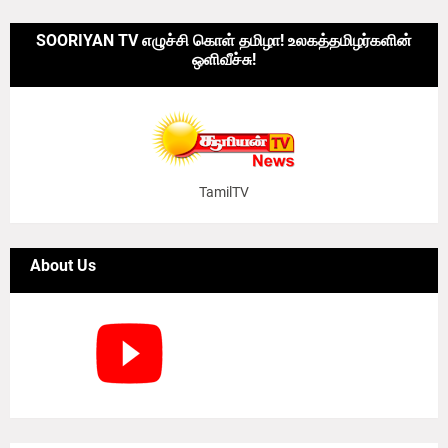
SOORIYAN TV எழுச்சி கொள் தமிழா! உலகத்தமிழர்களின்
ஒளிவீச்சு!
TamilTV
About Us