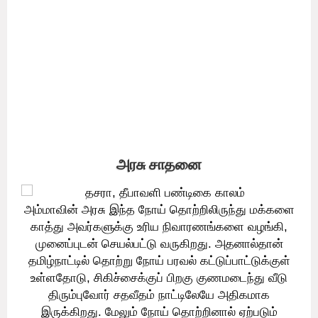
நேரம் கடைகளை திறந்து இருக்க மாநில அரசு அனுமதி
வழங்கியுள்ளது. இதுதொடர்பாக தமிழக முதல்வர் எடப்பாடி பழனிசாமி
வெளியிட்டுள்ள அறிக்கையில் கூறியிருப்பதாவது: கொரோனா வைரஸ்
தொற்று நோயை தடுப்பதற்காக மத்திய அரசின் வழிகாட்டுதலின்படி,
தேசிய பேரிடர் மேலாண்மை திட்டத்தின் கீழ், தமிழ்நாட்டில், கடந்த
மார்ச் 25ஆம் தேதி முதல் ஊரடங்கு உத்தரவு அமலில் இருந்து
வருகிறது.
அரசு சாதனை
அம்மாவின் அரசு இந்த நோய் தொற்றிலிருந்து மக்களை
காத்து அவர்களுக்கு உரிய நிவாரணங்களை வழங்கி,
முனைப்புடன் செயல்பட்டு வருகிறது. அதனால்தான்
தமிழ்நாட்டில் தொற்று நோய் பரவல் கட்டுப்பாட்டுக்குள்
உள்ளதோடு, சிகிச்சைக்குப் பிறகு குணமடைந்து வீடு
திரும்புவோர் சதவீதம் நாட்டிலேயே அதிகமாக
இருக்கிறது. மேலும் நோய் தொற்றினால் ஏற்படும்