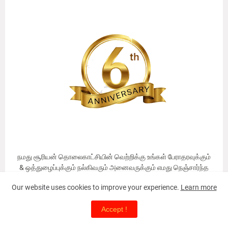
நமது சூரியன் தொலைகாட்சியின் வெற்றிக்கு உங்கள் பேராதரவுக்கும்
& ஒத்துழைப்புக்கும் நல்கிவரும் அனைவருக்கும் எமது நெஞ்சார்ந்த
நன்றிகளை இந்நேரத்தில் தெரிவித்துக்கொள்கின்றோம். நன்றி🙏
Our website uses cookies to improve your experience.
Learn more
#Sooriyantv #சூரியன்தொலைகாட்சி #சூரியன்டிவி ☀️🎂🎉🎊📺🖥
📡 #6thanniversary #6ஆம்ஆண்டில்
Accept !