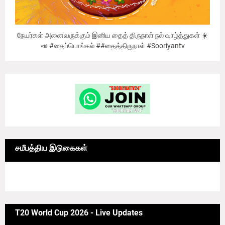
நேயர்கள் அனைவருக்கும் இனிய தைத் திருநாள் நல் வாழ்த்துகள் ☀️
📣 #தைப்பொங்கல் ##தைத்திருநாள் #Sooriyantv
சமீபத்திய இடுகைகள்
6/news/grid-big
T20 World Cup 2026 - Live Updates