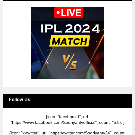
Follow Us
{icon: "facebook-f", url:
"https://www.facebook.com/Sooriyantvofficial", count: "5.5k"}
{icon: "x-twitter", url: "https://twitter.com/Sooriyantv24", count: