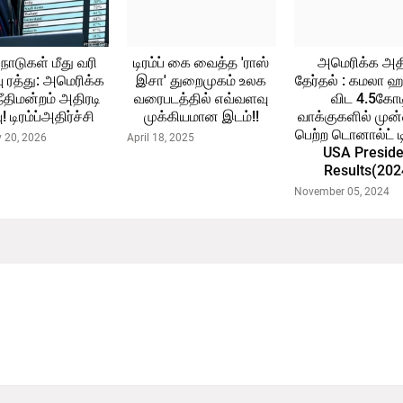
நாடுகள் மீது வரி
டிரம்ப் கை வைத்த 'ராஸ்
அமெரிக்க அதி
பு ரத்து: அமெரிக்க
இசா' துறைமுகம் உலக
தேர்தல் : கமலா 
நீதிமன்றம் அதிரடி
வரைபடத்தில் எவ்வளவு
விட 4.5கோட
்பு! டிரம்ப்அதிர்ச்சி
முக்கியமான இடம்!!
வாக்குகளில் மு
பெற்ற டொனால்ட் டிர
y 20, 2026
April 18, 2025
USA Preside
Results(202
November 05, 2024