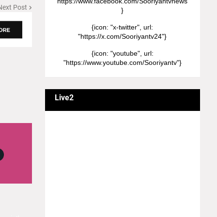
"https://www.facebook.com/Sooriyantvnews"
Next Post
}
{icon: "x-twitter", url:
"https://x.com/Sooriyantv24"}
{icon: "youtube", url:
"https://www.youtube.com/Sooriyantv"}
Live2
வணக்கம் நேயர்களே! ஒரு முக்கிய அறிவிப்பு:
எமது சூரியன் தொலைக்காட்சியில்
தமிழர்களுக்கு எதிராக வண்மையாக
எடுக்கப்பட்ட சினிமா திரைப்படங்கள், தமிழ்
தேசிய இனத்துக்கு எதிராக வன்ம
கருத்துக்களை வெளியிட்டும், நடித்து வரும் பல
நடிகர், நடிகைகள் நடித்த காட்சிபாடல்களோ,
திரைப்படங்களோ யாவும் எமது தொலைகாட்சியில்
ஒளிபரப்பாகது என்பதை அறியத்தருகின்றோம்.
#RIP_VijayDevarakonda #RIP_Samantha