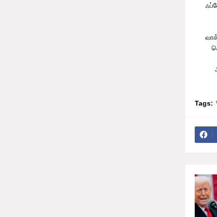
ஃப்
வாக
ச
Tags: