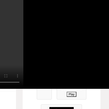
YANTV #TamilTV #sooriyantv
்க
Play
0
Sooriyan TV
Play
ப்ளிகன்
த்து