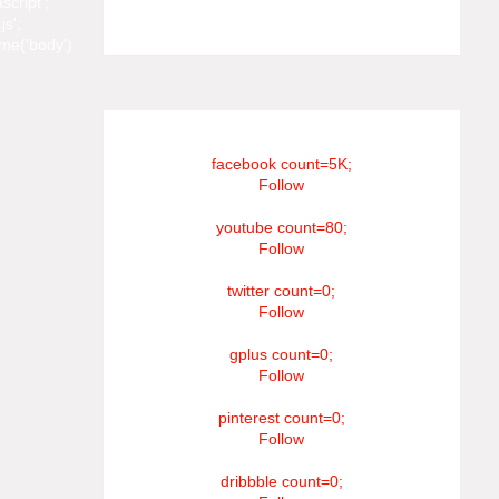
#RIP_VijaySethupathi நிர்வாகம் சூரியன்
script';
டிவி(SOORIYAN TV).
js';
me('body')
facebook count=5K;
Follow
youtube count=80;
Follow
twitter count=0;
Follow
gplus count=0;
Follow
pinterest count=0;
Follow
dribbble count=0;