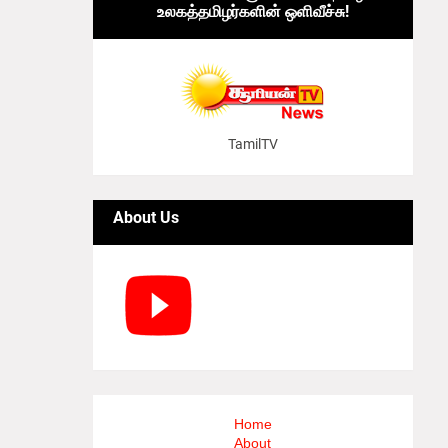
உலகத்தமிழர்களின் ஒளிவீச்சு!
TamilTV
About Us
Home
About