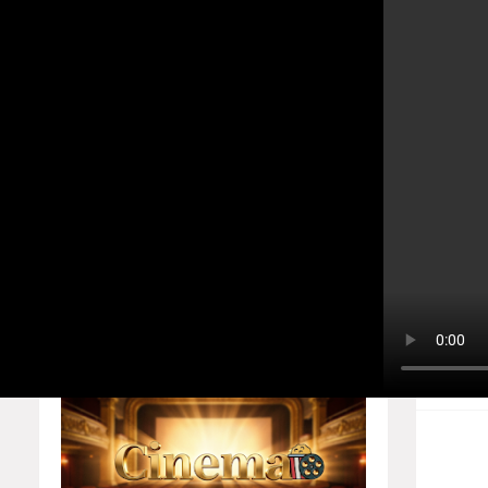
உலகத்தமிழர்களின் ஒளிவீச்சு! எழு
Home
About
Contact us
Home
Players
Privacy Policy
ந
Responsive Ads
b
அமெரிக
கட்