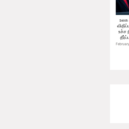
உலக 
விதிப்
உச்ச 
தீர்ப
Februar