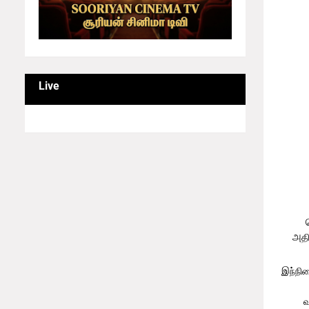
Live
அதி
இந்நில
வ