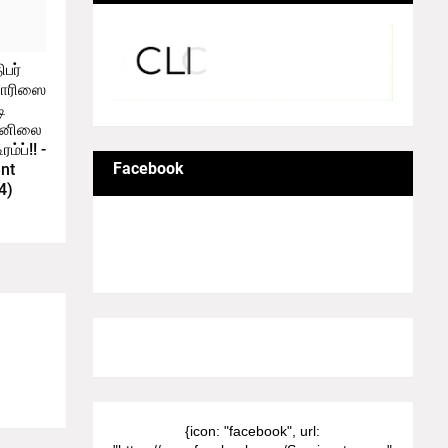
பர்
ஹாரிஸை
ி
ன்னிலை
ம்ப்!! -
Facebook
nt
4)
8/Pictures/grid-big
{icon: "facebook", url: