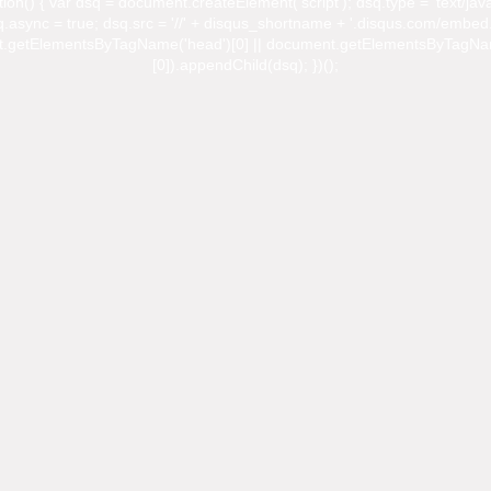
ction() { var dsq = document.createElement('script'); dsq.type = 'text/java
.async = true; dsq.src = '//' + disqus_shortname + '.disqus.com/embed.
.getElementsByTagName('head')[0] || document.getElementsByTagNa
[0]).appendChild(dsq); })();