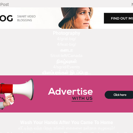
 Post
Photography
4/grid-big/
4/feat-big/
கனடா
5/col-left/Canada
நிகழ்வுகள்
4/sgrid/Events
விளம்பரங்கள் இடம்பெற..
Wash Your Hands After You Came To Home
வீட்டிற்கு வந்த பிறகு உங்கள் கைகளை நன்றாக கழுவவும்!