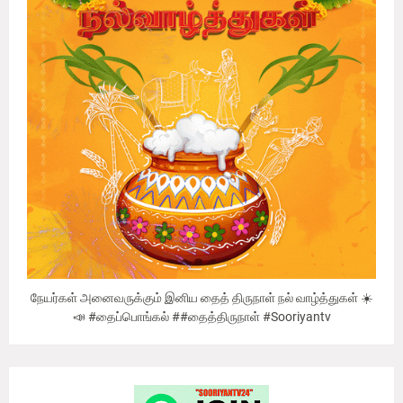
நேயர்கள் அனைவருக்கும் இனிய தைத் திருநாள் நல் வாழ்த்துகள் ☀️
📣 #தைப்பொங்கல் ##தைத்திருநாள் #Sooriyantv