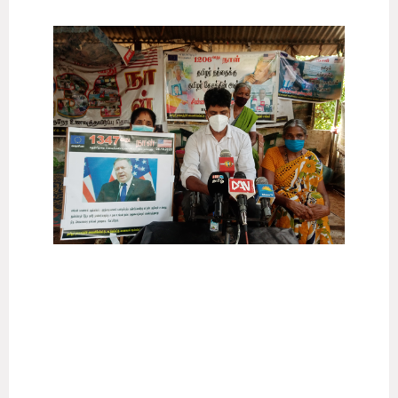
இன்று(26) வவுனியாவில் காணாமல் போனவர்களினால்
மேற்கொள்ளப்படும் போராட்ட பந்தலில் இடம்பெற்ற ஊடக
சந்திப்பின் போது அமெரிக்க வெளிவிவகார செயலாளருக்கு
அனுப்பி வைக்கப்பட்ட மின்னஞ்சல் தொடர்பாக ஊடகங்களுக்கு
கருத்து தெரிவிக்கும் போதே இவ்வாறு தெரிவித்தனர்.