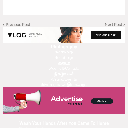
Previous Post
Next Post
Photography
4/grid-big/
4/feat-big/
கனடா
5/col-left/Canada
நிகழ்வுகள்
4/sgrid/Events
விளம்பரங்கள் இடம்பெற..
Wash Your Hands After You Came To Home