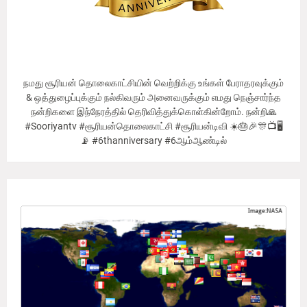
நமது சூரியன் தொலைகாட்சியின் வெற்றிக்கு உங்கள் பேராதரவுக்கும்
& ஒத்துழைப்புக்கும் நல்கிவரும் அனைவருக்கும் எமது நெஞ்சார்ந்த
நன்றிகளை இந்நேரத்தில் தெரிவித்துக்கொள்கின்றோம். நன்றி🙏
#Sooriyantv #சூரியன்தொலைகாட்சி #சூரியன்டிவி ☀️🎂🎉🎊📺🖥
📡 #6thanniversary #6ஆம்ஆண்டில்
Our Viewer's Countries