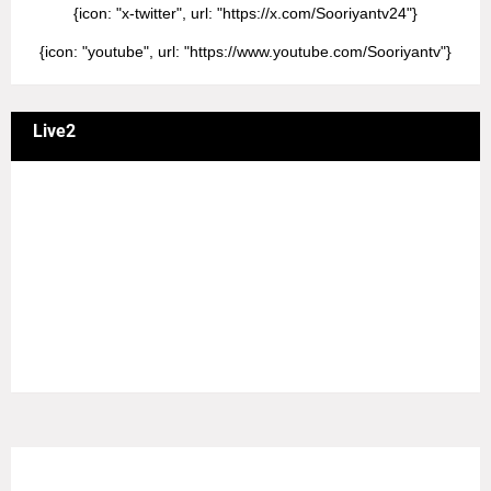
{icon: "x-twitter", url: "https://x.com/Sooriyantv24"}
{icon: "youtube", url: "https://www.youtube.com/Sooriyantv"}
Live2
வணக்கம் நேயர்களே! ஒரு முக்கிய அறிவிப்பு: எமது சூரியன்
தொலைக்காட்சியில் தமிழர்களுக்கு எதிராக வண்மையாக
எடுக்கப்பட்ட சினிமா திரைப்படங்கள், தமிழ் தேசிய இனத்துக்கு
எதிராக வன்ம கருத்துக்களை வெளியிட்டும், நடித்து வரும் பல
நடிகர், நடிகைகள் நடித்த காட்சிபாடல்களோ, திரைப்படங்களோ
யாவும் எமது தொலைகாட்சியில் ஒளிபரப்பாகது என்பதை
அறியத்தருகின்றோம். #RIP_VijayDevarakonda
#RIP_Samantha #RIP_VijaySethupathi நிர்வாகம் சூரியன்
டிவி(SOORIYAN TV).