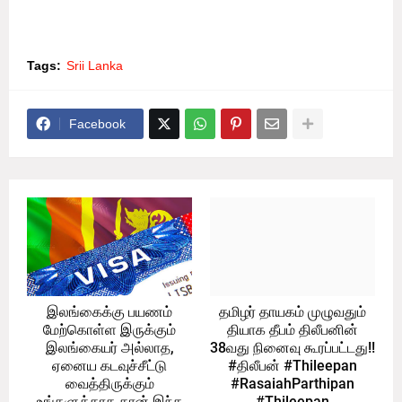
என தெரிவித்தார்.
Tags:
Srii Lanka
Facebook
இலங்கைக்கு பயணம்
தமிழர் தாயகம் முழுவதும்
மேற்கொள்ள இருக்கும்
தியாக தீபம் திலீபனின்
இலங்கையர் அல்லாத,
38வது நினைவு கூரப்பட்டது!!
ஏனைய கடவுச்சீட்டு
#திலீபன் #Thileepan
வைத்திருக்கும்
#RasaiahParthipan
உங்களுக்காக தான் இந்த
#Thileepan