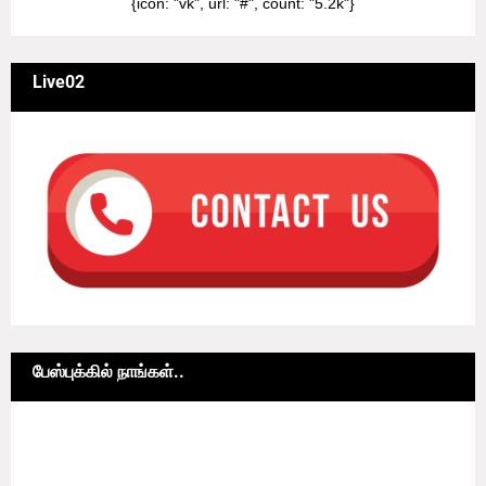
{icon: "vk", url: "#", count: "5.2k"}
Live02
பேஸ்புக்கில் நாங்கள்..