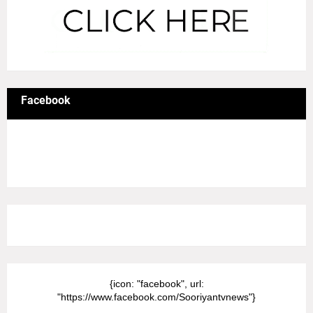
Facebook
8/Pictures/grid-big
{icon: "facebook", url:
"https://www.facebook.com/Sooriyantvnews"}