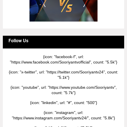
Follow Us
{icon: "facebook-f", url:
"https://www.facebook.com/Sooriyantvofficial", count: "5.5k"}
{icon: "x-twitter", url: "https://twitter.com/Sooriyantv24", count:
"5.1k"}
{icon: "youtube", url: "https://www.youtube.com/Sooriyantv",
count: "5.7k"}
{icon: "linkedin", url: "#", count: "500"}
{icon: "instagram", url:
"https://www.instagram.com/Sooriyantv24/", count: "5.8k"}