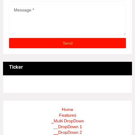
Ticker
3/recent/ticker-posts
Home
Features
_Multi DropDown
__DropDown 1
__DropDown 2