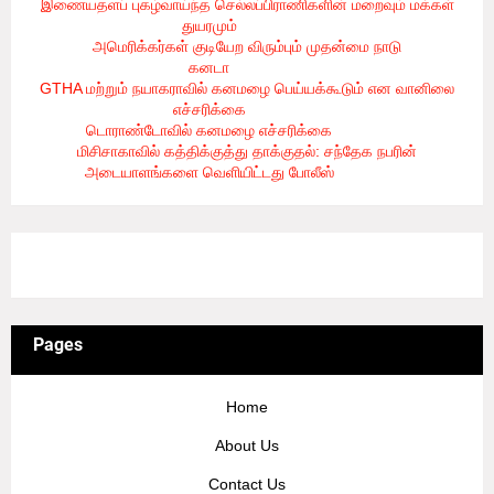
இணையதளப் புகழ்வாய்ந்த செல்லப்பிராணிகளின் மறைவும் மக்கள்
துயரமும்
- 8/2/2026
அமெரிக்கர்கள் குடியேற விரும்பும் முதன்மை நாடு
கனடா
- 8/2/2026
GTHA மற்றும் நயாகராவில் கனமழை பெய்யக்கூடும் என வானிலை
எச்சரிக்கை
- 8/2/2026
டொராண்டோவில் கனமழை எச்சரிக்கை
- 8/1/2026
மிசிசாகாவில் கத்திக்குத்து தாக்குதல்: சந்தேக நபரின்
அடையாளங்களை வெளியிட்டது போலீஸ்
- 8/1/2026
3/recent/ticker-posts
Pages
Home
About Us
Contact Us