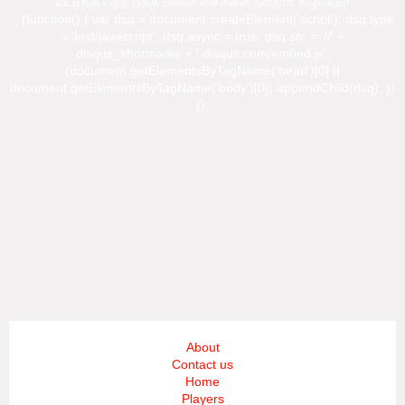
வீட்டிற்கு வந்த பிறகு உங்கள் கைகளை நன்றாக கழுவவும்!
'; (function() { var dsq = document.createElement('script'); dsq.type
= 'text/javascript'; dsq.async = true; dsq.src = '//' +
disqus_shortname + '.disqus.com/embed.js';
(document.getElementsByTagName('head')[0] ||
document.getElementsByTagName('body')[0]).appendChild(dsq); })
();
About
Contact us
Home
Players