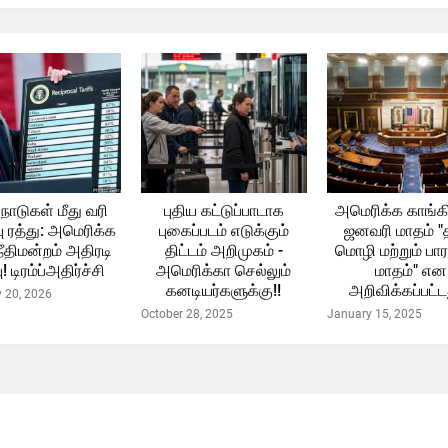
நாடுகள் மீது வரி
புதிய கட்டுப்பாடாக
அமெரிக்க காங்க
பு ரத்து: அமெரிக்க
புகைப்படம் எடுக்கும்
ஜனவரி மாதம் "த
நீதிமன்றம் அதிரடி
திட்டம் அறிமுகம் -
மொழி மற்றும் பார
்பு! டிரம்ப்அதிர்ச்சி
அமெரிக்கா செல்லும்
மாதம்" என
கனடியர்களுக்கு!!
அறிவிக்கப்பட்டத
y 20, 2026
October 28, 2025
January 15, 2025