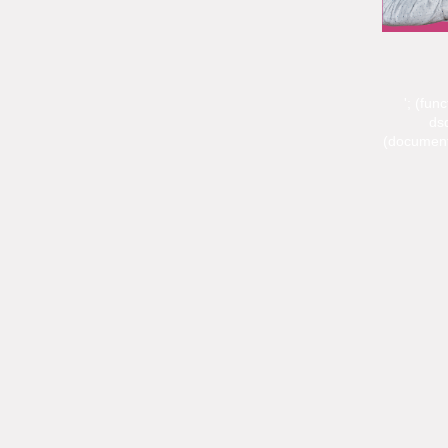
'; (fun
dsq
(document