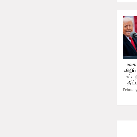
உலக 
விதிப்
உச்ச 
தீர்ப
Februar