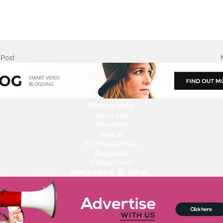
 Post
Photography
4/grid-big/
4/feat-big/
கனடா
5/col-left/Canada
நிகழ்வுகள்
4/sgrid/Events
விளம்பரங்கள் இடம்பெற..