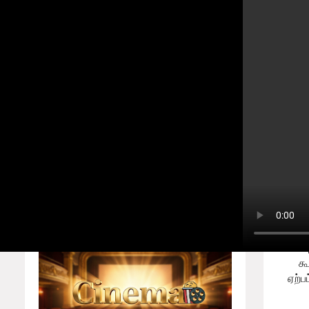
உலகத்தமிழர்களின் ஒளிவீச்சு! எழு
Home
About
Contact us
Home
Players
Privacy Policy
b
Responsive Ads
அ
க
ஏற்ப