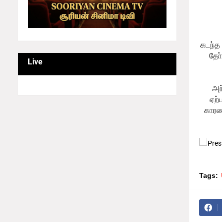
கடந்த 
தோ
Live
அந
ஏற்
காரண
Tags: