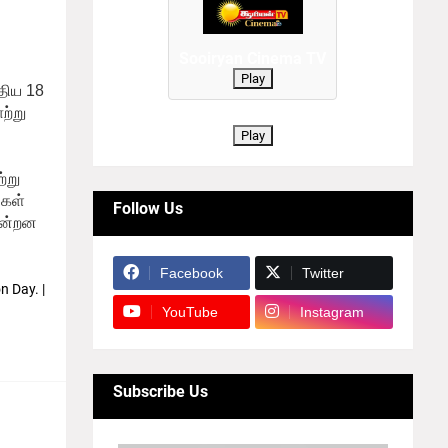
்
Sooiryan Cinema TV
Play
்திய 18
ற்று
Play
்று
்கள்
Follow Us
ின்றன
Facebook
Twitter
YouTube
Instagram
Subscribe Us