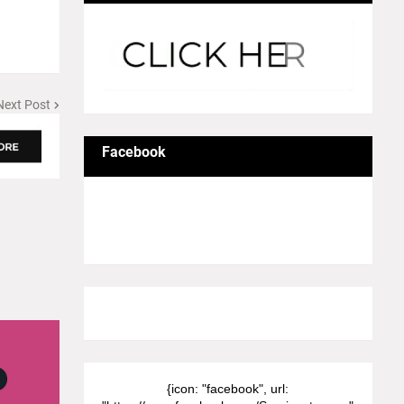
Next Post
Facebook
8/Pictures/grid-big
{icon: "facebook", url: