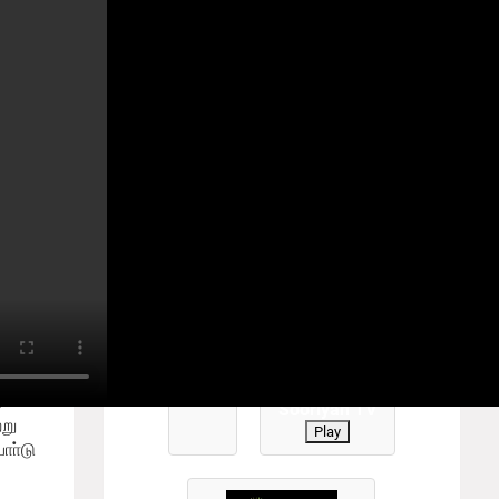
YANTV #TamilTV #sooriyantv
Play
0
க்
Sooriyan TV
று
Play
ோா்டு