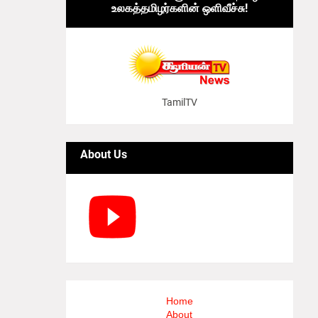
உலகத்தமிழர்களின் ஒளிவீச்சு!
TamilTV
About Us
Home
About