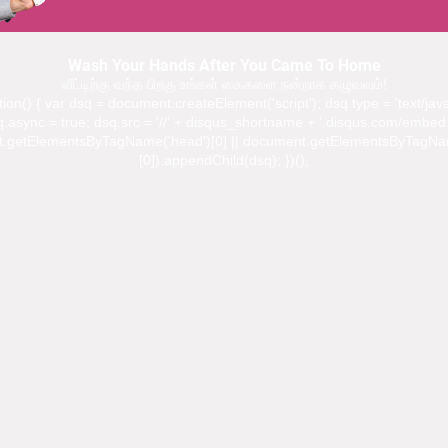
Wash Your Hands After You Came To Home
வீட்டிற்கு வந்த பிறகு உங்கள் கைகளை நன்றாக கழுவவும்!
ction() { var dsq = document.createElement('script'); dsq.type = 'text/java
.async = true; dsq.src = '//' + disqus_shortname + '.disqus.com/embed.
.getElementsByTagName('head')[0] || document.getElementsByTagNa
[0]).appendChild(dsq); })();