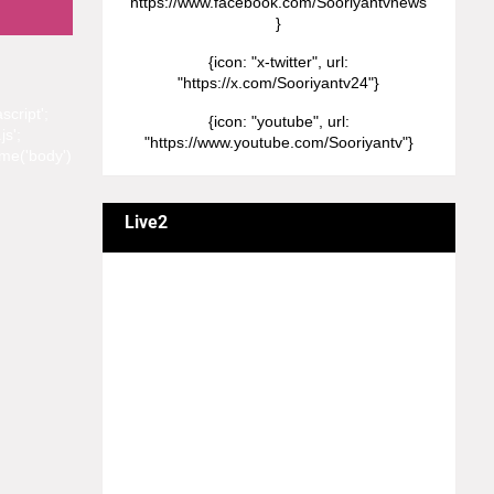
"https://www.facebook.com/Sooriyantvnews"
}
{icon: "x-twitter", url:
"https://x.com/Sooriyantv24"}
script';
{icon: "youtube", url:
js';
"https://www.youtube.com/Sooriyantv"}
me('body')
Live2
வணக்கம் நேயர்களே! ஒரு முக்கிய அறிவிப்பு:
எமது சூரியன் தொலைக்காட்சியில்
தமிழர்களுக்கு எதிராக வண்மையாக
எடுக்கப்பட்ட சினிமா திரைப்படங்கள், தமிழ்
தேசிய இனத்துக்கு எதிராக வன்ம
கருத்துக்களை வெளியிட்டும், நடித்து வரும் பல
நடிகர், நடிகைகள் நடித்த காட்சிபாடல்களோ,
திரைப்படங்களோ யாவும் எமது தொலைகாட்சியில்
ஒளிபரப்பாகது என்பதை அறியத்தருகின்றோம்.
#RIP_VijayDevarakonda #RIP_Samantha