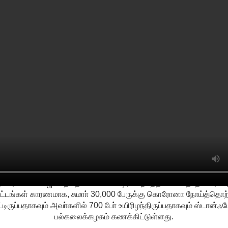
ச்சி கொள் தமிழா! Tamil TV Channel #SOORI
USA
டிரம்பின் தேர்தல் பிரசாரத்தால்
30,000 பேருக்கு கொரோனா!
y
Sooriyan TV
-
Monday, November 02, 2020
மெரிக்காவில் ஜனாதிபதி டொனால்ட் டிரம்ப் நடத்திய 18 தோ்தல் பிரசார
ூட்டங்கள் காரணமாக, சுமாா் 30,000 பேருக்கு கொரோனா நோய்த்தொற்
ட்டிருப்பதாகவும் அவா்களில் 700 போ் உயிரிழந்திருப்பதாகவும் ஸ்டான்ஃப
பல்கலைக்கழகம் கணக்கிட்டுள்ளது.