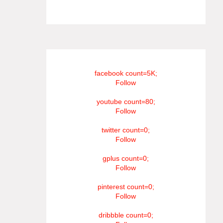
#RIP_VijaySethupathi நிர்வாகம் சூரியன்
டிவி(SOORIYAN TV).
facebook count=5K;
Follow
youtube count=80;
Follow
twitter count=0;
Follow
gplus count=0;
Follow
pinterest count=0;
Follow
dribbble count=0;