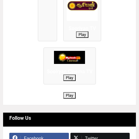
Sooriyan TV
Play
Sooiryan Cinema TV
Play
Play
Follow Us
Facebook
Twitter