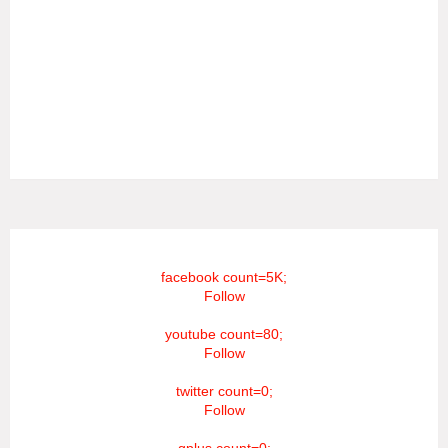
தொலைக்காட்சியில் தமிழர்களுக்கு எதிராக வண்மையாக
எடுக்கப்பட்ட சினிமா திரைப்படங்கள், தமிழ் தேசிய இனத்துக்கு
எதிராக வன்ம கருத்துக்களை வெளியிட்டும், நடித்து வரும் பல
நடிகர், நடிகைகள் நடித்த காட்சிபாடல்களோ, திரைப்படங்களோ
யாவும் எமது தொலைகாட்சியில் ஒளிபரப்பாகது என்பதை
அறியத்தருகின்றோம். #RIP_VijayDevarakonda
#RIP_Samantha #RIP_VijaySethupathi நிர்வாகம் சூரியன்
டிவி(SOORIYAN TV).
facebook count=5K;
Follow
youtube count=80;
Follow
twitter count=0;
Follow
gplus count=0;