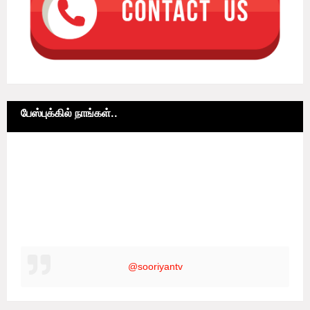
பேஸ்புக்கில் நாங்கள்..
@sooriyantv