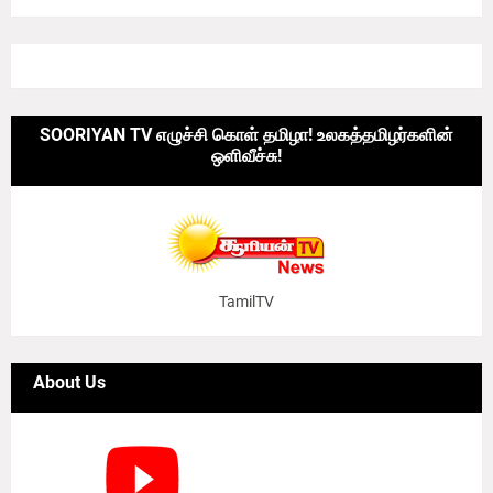
SOORIYAN TV எழுச்சி கொள் தமிழா! உலகத்தமிழர்களின்
ஒளிவீச்சு!
TamilTV
About Us