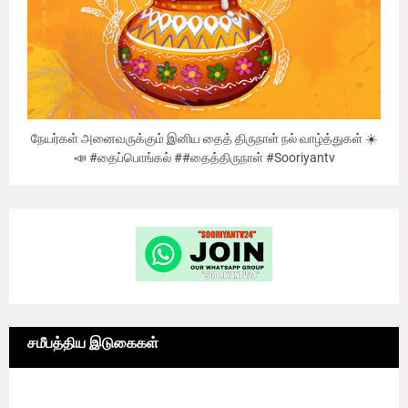
நேயர்கள் அனைவருக்கும் இனிய தைத் திருநாள் நல் வாழ்த்துகள் ☀️
📣 #தைப்பொங்கல் ##தைத்திருநாள் #Sooriyantv
சமீபத்திய இடுகைகள்
6/news/grid-big