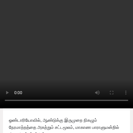
Home
Canada
ஆண்டுக்கு இருமுறை நிகழும்
நேரமாற்றத்தை அகற்றும்
சட்டமூலம், மாகாண
பாராளுமன்றில்
நிறைவேற்றப்பட்டுள்ளது
by
Sooriyan TV
-
Thursday, November 26, 2020
0
ஒண்டாரியோவில், ஆண்டுக்கு இருமுறை நிகழும்
நேரமாற்றத்தை அகற்றும் சட்டமூலம், மாகாண பாராளுமன்றில்