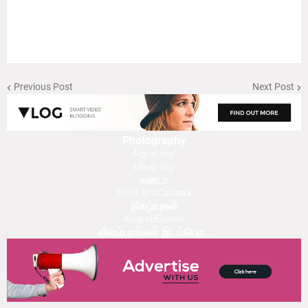
Previous Post
Next Post
Photography
4/grid-big/
4/feat-big/
கனடா
5/col-left/Canada
நிகழ்வுகள்
4/sgrid/Events
விளம்பரங்கள் இடம்பெற..