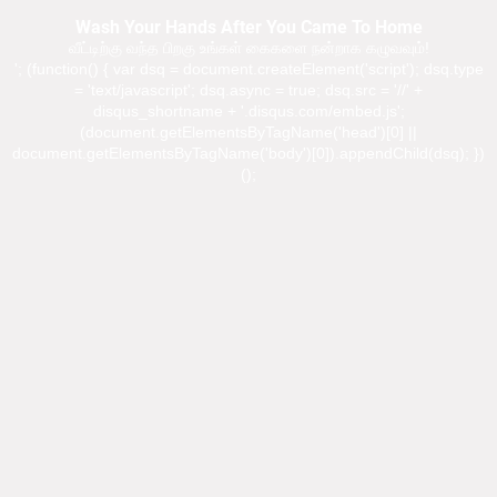
Wash Your Hands After You Came To Home
வீட்டிற்கு வந்த பிறகு உங்கள் கைகளை நன்றாக கழுவவும்!
'; (function() { var dsq = document.createElement('script'); dsq.type
= 'text/javascript'; dsq.async = true; dsq.src = '//' +
disqus_shortname + '.disqus.com/embed.js';
(document.getElementsByTagName('head')[0] ||
document.getElementsByTagName('body')[0]).appendChild(dsq); })
();