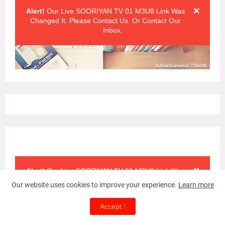
×
Alert!
Our Live SOORIYAN TV 01 M3U8 Link Was
Changed It. Please Contact Us. Or Contact Our
Inbox.
Alert Messages
Click on the "x" symbol to close the alert message.
×
Alert!
Our Live SOORIYAN TV 01 M3U8 Link Was
Changed It. Please Contact Us. Or Contact Our
Our website uses cookies to improve your experience.
Learn more
Inbox.
Accept !