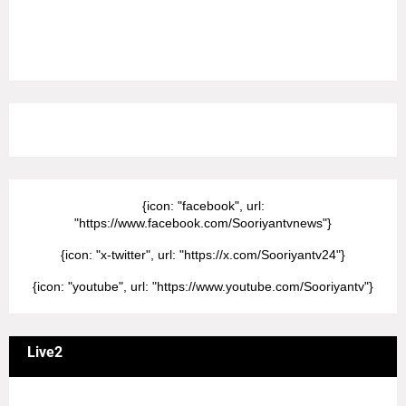
8/Pictures/grid-big
{icon: "facebook", url:
"https://www.facebook.com/Sooriyantvnews"}
{icon: "x-twitter", url: "https://x.com/Sooriyantv24"}
{icon: "youtube", url: "https://www.youtube.com/Sooriyantv"}
Live2
வணக்கம் நேயர்களே! ஒரு முக்கிய அறிவிப்பு: எமது சூரியன்