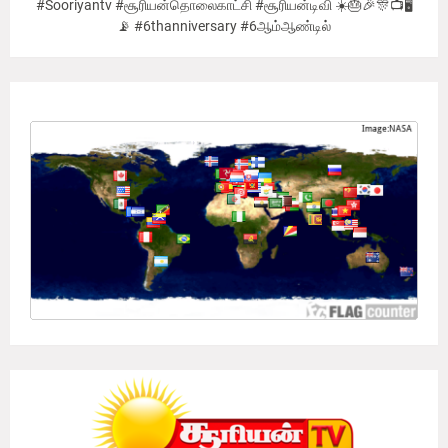
#Sooriyantv #சூரியன்தொலைகாட்சி #சூரியன்டிவி ☀️🎂🎉🎊📺🖥
📡 #6thanniversary #6ஆம்ஆண்டில்
Our Viewer's Countries