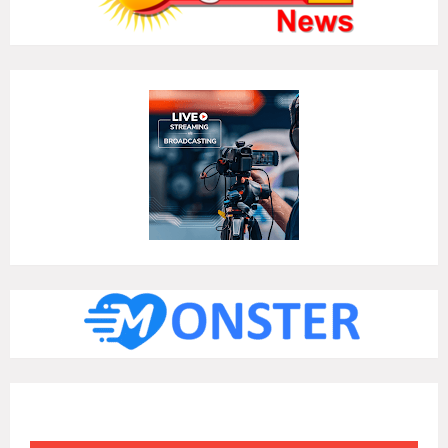
Alert Messages
Click on the "x" symbol to close the alert message.