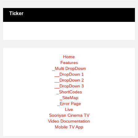
Ticker
3/recent/ticker-posts
Home
Features
_Multi DropDown
__DropDown 1
__DropDown 2
__DropDown 3
_ShortCodes
_SiteMap
_Error Page
Live
Sooriyan Cinema TV
Video Documentation
Mobile TV App