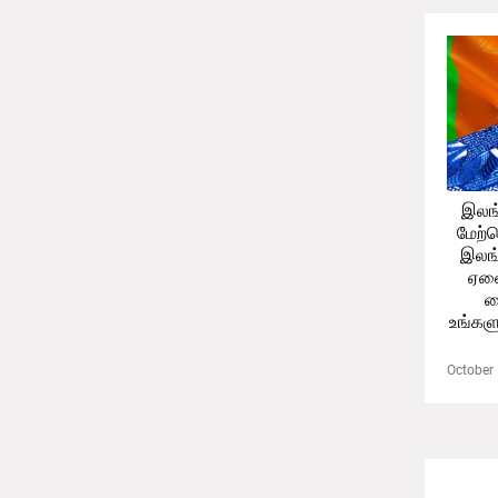
இலங
மேற்
இலங்
ஏனை
வ
உங்கள
October 