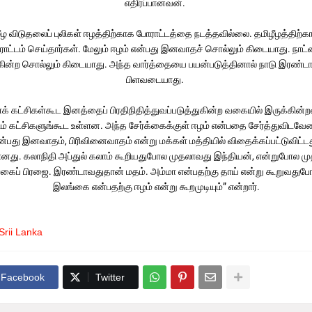
எதிர்ப்பானவன்.
ீழ விடுதலைப் புலிகள் ஈழத்திற்காக போராட்டத்தை நடத்தவில்லை. தமிழீழத்திற்
ாட்டம் செய்தார்கள். மேலும் ஈழம் என்பது இனவாதச் சொல்லும் கிடையாது. நாட்
க்கின்ற சொல்லும் கிடையாது. அந்த வார்த்தையை பயன்படுத்தினால் நாடு இரண்டா
பிளவடையாது.
க் கட்சிகள்கூட இனத்தைப் பிரதிநிதித்துவப்படுத்துகின்ற வகையில் இருக்கின்
ிம் கட்சிகளுங்கூட உள்ளன. அந்த சேர்க்கைக்குள் ஈழம் என்பதை சேர்த்துவிடவேண
ன்பது இனவாதம், பிரிவினைவாதம் என்று மக்கள் மத்தியில் விதைக்கப்பட்டுவிட்ட
னது. கலாநிதி அப்துல் கலாம் கூறியதுபோல முதலாவது இந்தியன், என்றுபோல ம
கைப் பிரஜை. இரண்டாவதுதான் மதம். அம்மா என்பதற்கு தாய் என்று கூறுவது
இலங்கை என்பதற்கு ஈழம் என்று கூறமுடியும்” என்றார்.
Srii Lanka
Facebook
Twitter