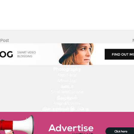
 Post
Photography
4/grid-big/
4/feat-big/
கனடா
5/col-left/Canada
நிகழ்வுகள்
4/sgrid/Events
விளம்பரங்கள் இடம்பெற..