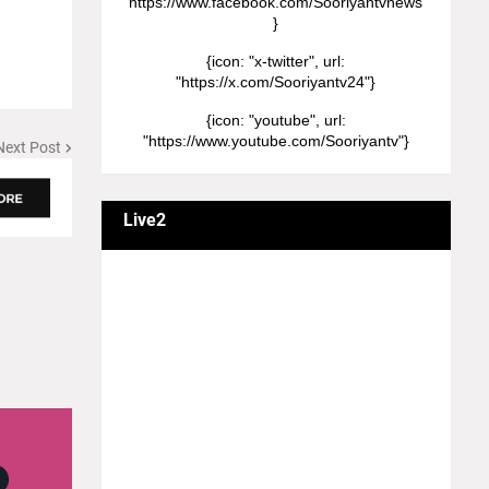
"https://www.facebook.com/Sooriyantvnews"
}
{icon: "x-twitter", url:
"https://x.com/Sooriyantv24"}
{icon: "youtube", url:
"https://www.youtube.com/Sooriyantv"}
Next Post
Live2
வணக்கம் நேயர்களே! ஒரு முக்கிய அறிவிப்பு:
எமது சூரியன் தொலைக்காட்சியில்
தமிழர்களுக்கு எதிராக வண்மையாக
எடுக்கப்பட்ட சினிமா திரைப்படங்கள், தமிழ்
தேசிய இனத்துக்கு எதிராக வன்ம
கருத்துக்களை வெளியிட்டும், நடித்து வரும் பல
நடிகர், நடிகைகள் நடித்த காட்சிபாடல்களோ,
திரைப்படங்களோ யாவும் எமது தொலைகாட்சியில்
ஒளிபரப்பாகது என்பதை அறியத்தருகின்றோம்.
#RIP_VijayDevarakonda #RIP_Samantha