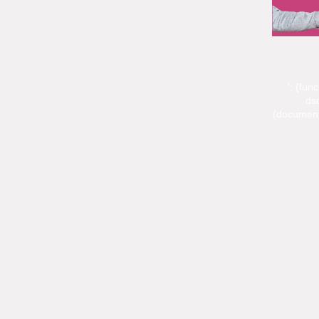
'; (fun
dsq
(document