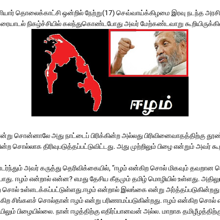
ியார் தொலைக்காட்சி ஒன்றில் நேற்று(17) செவ்வாய்க்கிழமை இரவு நடந்த அரசி
ுரையாடல் நிகழ்ச்சியில் கலந்துகொண்டபோது அவர் மேற்கண்டவாறு கூறியிருக்கின
என்று சொன்னாலே அது நாட்டைப் பிரிக்கின்ற அல்லது பிரிவினைவாதத்திற்கு தூண
ன்ற சொல்லாக திரிவுபடுத்தப்பட்டுவிட்டது. அது முற்றிலும் பிழை என்றும் அவர் கூ
ர்ந்தும் அவர் கருத்து தெரிவிக்கையில், “ஈழம் என்கிற சொல் மிகவும் தவறான 
ாது. ஈழம் என்றால் என்ன? எமது தேசிய கீதமும் தமிழ் மொழியில் உள்ளது. அதிலும
 சொல் உள்ளடக்கப்பட்டுள்ளது.ஈழம் என்றால் இலங்கை என்று அர்த்தப்படுகின்ற
கிற சிங்களச் சொல்தான் ஈழம் என்று பரிணாமப்படுகின்றது. ஈழம் என்கிற சொல் 
லும் பிழையில்லை. நான் ஈழத்திற்கு எதிர்ப்பானவன் அல்ல. மாறாக தமிழீழத்திற்