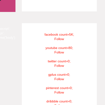
#RIP_VijaySethupathi நிர்வாகம் சூரியன்
டிவி(SOORIYAN TV).
script';
js';
facebook count=5K;
me('body')
Follow
youtube count=80;
Follow
twitter count=0;
Follow
gplus count=0;
Follow
pinterest count=0;
Follow
dribbble count=0;