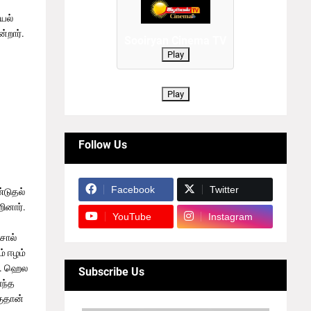
யல்
்றார்.
Sooiryan Cinema TV
Play
Play
Follow Us
Facebook
Twitter
்டுதல்
றினார்.
YouTube
Instagram
சொல்
் ஈழம்
து. ஹெல
Subscribe Us
எந்த
குதான்