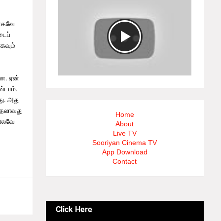
காகவே
டைப்
கவும்
றன. ஏன்
்டாம்.
து. அது
ுதலாவது
Home
போலவே
About
Live TV
Sooriyan Cinema TV
App Download
Contact
Click Here