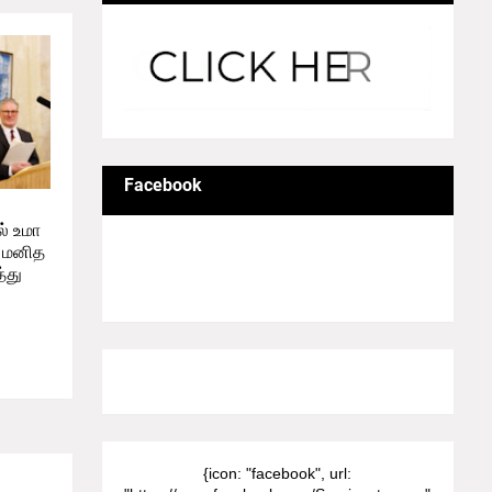
Facebook
் உமா
 மனித
்து
8/Pictures/grid-big
{icon: "facebook", url: