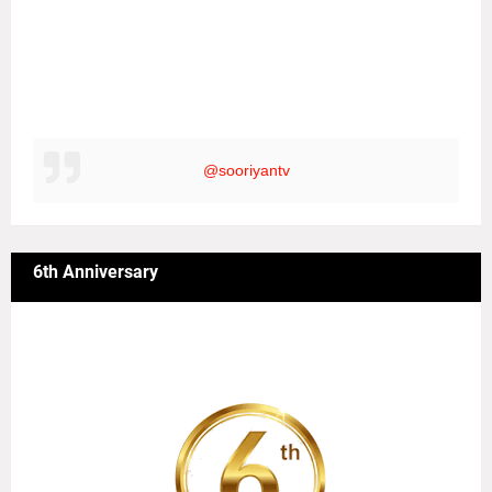
@sooriyantv
6th Anniversary