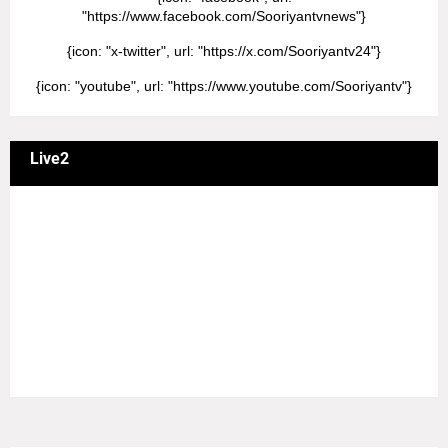
"https://www.facebook.com/Sooriyantvnews"}
{icon: "x-twitter", url: "https://x.com/Sooriyantv24"}
{icon: "youtube", url: "https://www.youtube.com/Sooriyantv"}
Live2
வணக்கம் நேயர்களே! ஒரு முக்கிய அறிவிப்பு: எமது சூரியன்
தொலைக்காட்சியில் தமிழர்களுக்கு எதிராக வண்மையாக
எடுக்கப்பட்ட சினிமா திரைப்படங்கள், தமிழ் தேசிய இனத்துக்கு
எதிராக வன்ம கருத்துக்களை வெளியிட்டும், நடித்து வரும் பல
நடிகர், நடிகைகள் நடித்த காட்சிபாடல்களோ, திரைப்படங்களோ
யாவும் எமது தொலைகாட்சியில் ஒளிபரப்பாகது என்பதை
அறியத்தருகின்றோம். #RIP_VijayDevarakonda
#RIP_Samantha #RIP_VijaySethupathi நிர்வாகம் சூரியன்
டிவி(SOORIYAN TV).