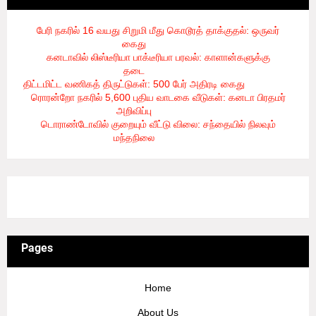
பேரி நகரில் 16 வயது சிறுமி மீது கொடூரத் தாக்குதல்: ஒருவர்
கைது
- 8/6/2026
கனடாவில் லிஸ்டீரியா பாக்டீரியா பரவல்: காளான்களுக்கு
தடை
- 8/6/2026
திட்டமிட்ட வணிகத் திருட்டுகள்: 500 பேர் அதிரடி கைது
- 8/6/2026
ரொரன்றோ நகரில் 5,600 புதிய வாடகை வீடுகள்: கனடா பிரதமர்
அறிவிப்பு
- 8/6/2026
டொராண்டோவில் குறையும் வீட்டு விலை: சந்தையில் நிலவும்
மந்தநிலை
- 8/6/2026
3/recent/ticker-posts
Pages
Home
About Us