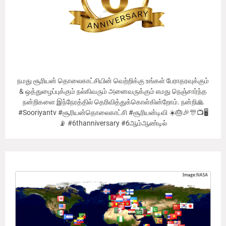
நமது சூரியன் தொலைகாட்சியின் வெற்றிக்கு உங்கள் பேராதரவுக்கும்
& ஒத்துழைப்புக்கும் நல்கிவரும் அனைவருக்கும் எமது நெஞ்சார்ந்த
நன்றிகளை இந்நேரத்தில் தெரிவித்துக்கொள்கின்றோம். நன்றி🙏
#Sooriyantv #சூரியன்தொலைகாட்சி #சூரியன்டிவி ☀️🎂🎉🎊📺🖥
📡 #6thanniversary #6ஆம்ஆண்டில்
Our Viewer's Countries