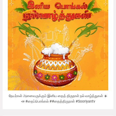
நேயர்கள் அனைவருக்கும் இனிய தைத் திருநாள் நல் வாழ்த்துகள் ☀️
📣 #தைப்பொங்கல் ##தைத்திருநாள் #Sooriyantv