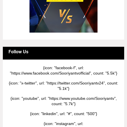
Follow Us
{icon: "facebook-f", url:
"https://www.facebook.com/Sooriyantvofficial", count: "5.5k"}
{icon: "x-twitter", url: "https://twitter.com/Sooriyantv24", count:
"5.1k"}
{icon: "youtube", url: "https://www.youtube.com/Sooriyantv",
count: "5.7k"}
{icon: "linkedin", url: "#", count: "500"}
{icon: "instagram", url: