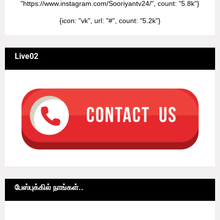
"https://www.instagram.com/Sooriyantv24/", count: "5.8k"}
{icon: "vk", url: "#", count: "5.2k"}
Live02
பேஸ்புக்கில் நாங்கள்..