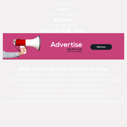
4/feat-big/
கனடா
5/col-left/Canada
நிகழ்வுகள்
4/sgrid/Events
விளம்பரங்கள் இடம்பெற..
Wash Your Hands After You Came To Home
வீட்டிற்கு வந்த பிறகு உங்கள் கைகளை நன்றாக கழுவவும்!
'; (function() { var dsq = document.createElement('script'); dsq.type
= 'text/javascript'; dsq.async = true; dsq.src = '//' +
disqus_shortname + '.disqus.com/embed.js';
(document.getElementsByTagName('head')[0] ||
document.getElementsByTagName('body')[0]).appendChild(dsq); })
();