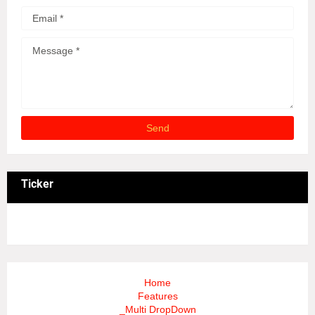
Ticker
3/recent/ticker-posts
Home
Features
_Multi DropDown