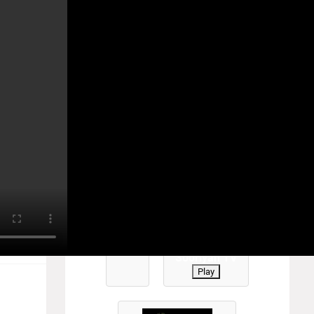
YANTV #TamilTV #sooriyantv
பு:
Play
0
Sooriyan TV
Play
 மாவட்ட