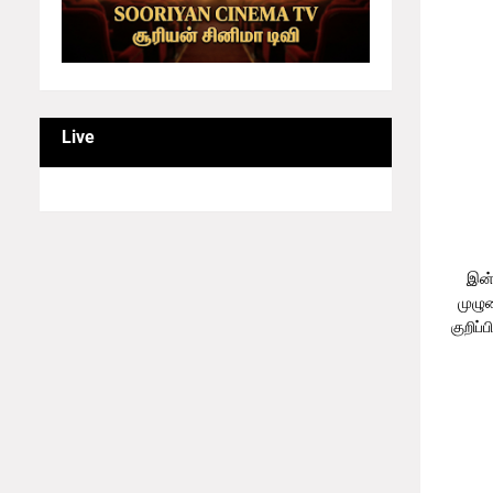
Live
இன்
முழும
குறிப்
கரைச்சி
வீட