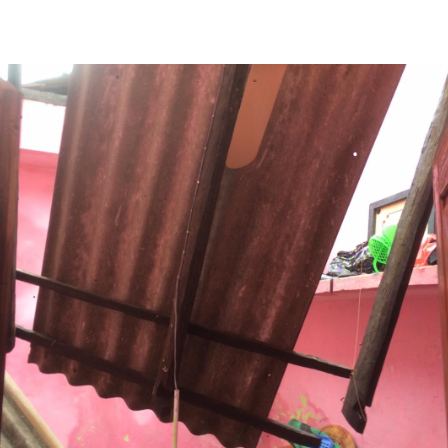
சேதமடைந்துள்ளன.