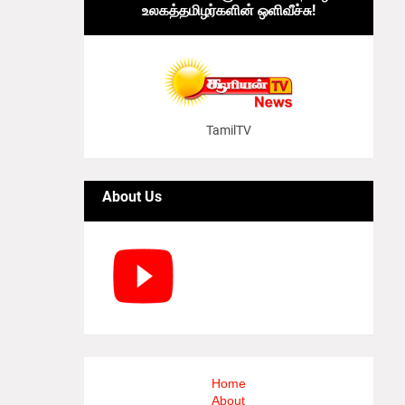
உலகத்தமிழர்களின் ஒளிவீச்சு!
TamilTV
About Us
Home
About