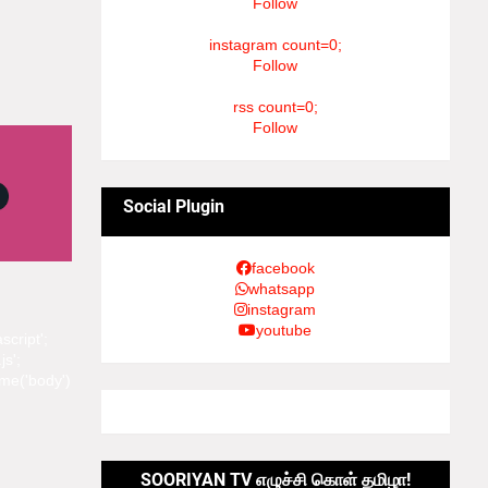
Follow
instagram count=0;
Follow
rss count=0;
Follow
Social Plugin
facebook
whatsapp
instagram
youtube
script';
js';
me('body')
SOORIYAN TV எழுச்சி கொள் தமிழா!