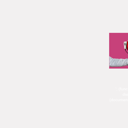
'; (fun
dsq
(document