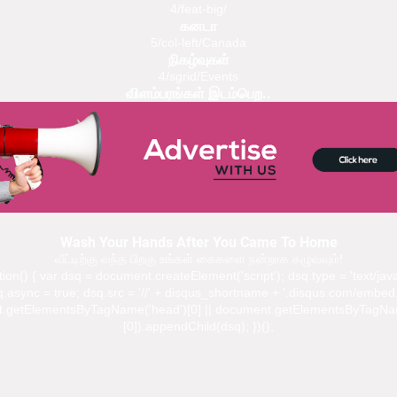
4/feat-big/
கனடா
5/col-left/Canada
நிகழ்வுகள்
4/sgrid/Events
விளம்பரங்கள் இடம்பெற..
Wash Your Hands After You Came To Home
வீட்டிற்கு வந்த பிறகு உங்கள் கைகளை நன்றாக கழுவவும்!
ction() { var dsq = document.createElement('script'); dsq.type = 'text/java
.async = true; dsq.src = '//' + disqus_shortname + '.disqus.com/embed.
.getElementsByTagName('head')[0] || document.getElementsByTagNa
[0]).appendChild(dsq); })();