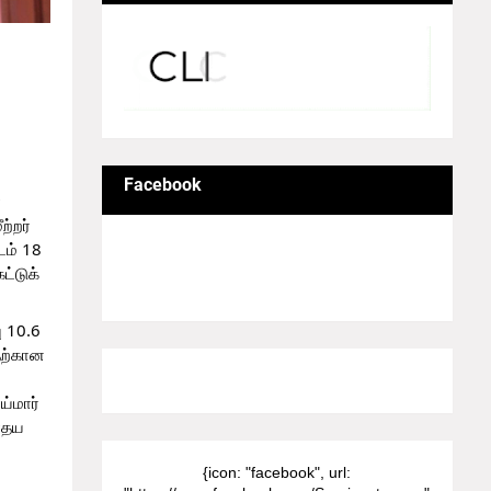
ளனர்.
ப்பள்ளி
்.
Facebook
 
்றர் 
ம் 18 
டுக் 
10.6 
ற்கான 
8/Pictures/grid-big
்மார் 
ோதய 
{icon: "facebook", url: