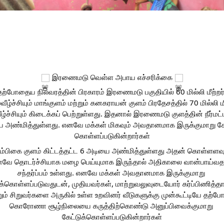
ரி பிரதேச செயலாளர் பிரிவில் 78 குடும்பங்கள் சேர்ந்த 249 பேர் பாதிக்கப்பட்டுள்
று முழுமையாகவும், 68 வீடுகள் பகுதியளவிலும் சேதம் அடைந்துள்ளன. பச்சிலை
ிரதேச செயலாளர் பிரிவில் 03 குடும்பங்களை சேர்ந்த 14 பேர் பாதிக்கப்பட்டுள்ளனர
 இரணைமடு வெள்ள அபாய எச்சரிக்கை 
தற்போதைய நிலவரத்தின் பிரகாரம் இரணைமடு பகுதியில் 60 மில்லி மீற்றர்
ீழ்ச்சியும் மாங்குளம் மற்றும் கனகராயன் குளம் பிரதேசத்தில் 70 மில்லி மீற
்ச்சியும் கிடைக்கப் பெற்றுள்ளது. இதனால் இரணைமடு குளத்தின் நீர்மட்ட
 அண்மித்துள்ளது. எனவே மக்கள் மிகவும் அவதானமாக இருக்குமாறு கேட்
கொள்ளப்படுகின்றார்கள்
்பிகை குளம் கிட்டத்தட்ட 6 அடியை அண்மித்துள்ளது அதன் கொள்ளளவு 
னவே தொடர்ச்சியாக மழை பெய்யுமாக இருந்தால் அதிகாலை வான்பாய்வத
சந்தர்ப்பம் உள்ளது. எனவே மக்கள் அவதானமாக இருக்குமாறு 
ுக்கொள்ளப்படுவதுடன், முதியவர்கள், மாற்றுவலுவுடையோர் கர்ப்பிணித்தாய
றும் சிறுவர்களை அருகில் உள்ள உறவினர் வீடுகளுக்கு முன்கூட்டியே தற்ப
கொரோணா சூழ்நிலையை கருத்திற்கொண்டு அனுப்பிவைக்குமாறு 
கேட்டுக்கொள்ளப்படுகின்றார்கள்