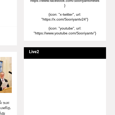
"https://www.facebook.com/Sooriyantvnews"
றது.
}
{icon: "x-twitter", url:
"https://x.com/Sooriyantv24"}
{icon: "youtube", url:
"https://www.youtube.com/Sooriyantv"}
Live2
வணக்கம் நேயர்களே! ஒரு முக்கிய அறிவிப்பு:
எமது சூரியன் தொலைக்காட்சியில்
தமிழர்களுக்கு எதிராக வண்மையாக
எடுக்கப்பட்ட சினிமா திரைப்படங்கள், தமிழ்
தேசிய இனத்துக்கு எதிராக வன்ம
கருத்துக்களை வெளியிட்டும், நடித்து வரும் பல
நடிகர், நடிகைகள் நடித்த காட்சிபாடல்களோ,
திரைப்படங்களோ யாவும் எமது தொலைகாட்சியில்
் உமா
ஒளிபரப்பாகது என்பதை அறியத்தருகின்றோம்.
 மனித
#RIP_VijayDevarakonda #RIP_Samantha
்து