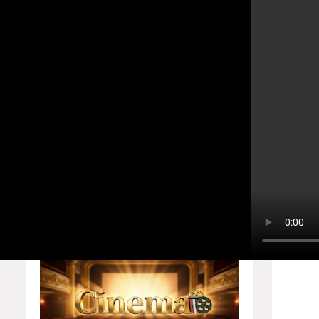
உலகத்தமிழர்களின் ஒளிவீச்சு! எழு
Home
About
Contact us
கி
Home
Players
Privacy Policy
Responsive Ads
b
கிளிநொ