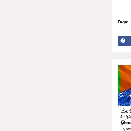
பாத
Tags:
இலங
மேற்
இலங்
ஏனை