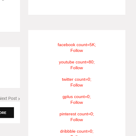
#RIP_VijaySethupathi நிர்வாகம் சூரியன்
டிவி(SOORIYAN TV).
facebook count=5K;
Follow
youtube count=80;
Follow
twitter count=0;
Follow
gplus count=0;
Next Post
Follow
pinterest count=0;
Follow
dribbble count=0;