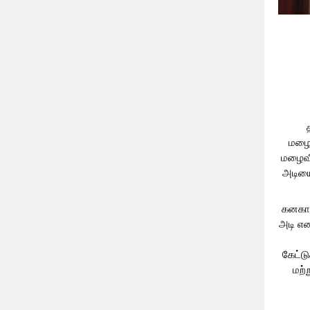
பூநக
வீடொன்
ப
மழைவ
மழைவீழ
அடியை
கனகாம
அடி எ
கேட்ட
மற்