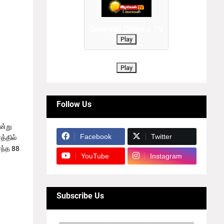
Sooiryan Cinema TV
Play
Play
Follow Us
ன்று
Facebook
Twitter
த்தில்
்ந்த 88
YouTube
Instagram
ளனர். 19
Subscribe Us
 144