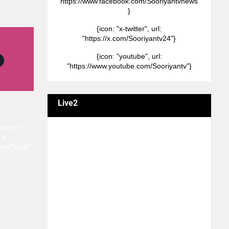
"https://www.facebook.com/Sooriyantvnews"
}
{icon: "x-twitter", url:
"https://x.com/Sooriyantv24"}
{icon: "youtube", url:
"https://www.youtube.com/Sooriyantv"}
Live2
script';
வணக்கம் நேயர்களே! ஒரு முக்கிய அறிவிப்பு:
js';
எமது சூரியன் தொலைக்காட்சியில்
me('body')
தமிழர்களுக்கு எதிராக வண்மையாக
எடுக்கப்பட்ட சினிமா திரைப்படங்கள், தமிழ்
தேசிய இனத்துக்கு எதிராக வன்ம
கருத்துக்களை வெளியிட்டும், நடித்து வரும் பல
நடிகர், நடிகைகள் நடித்த காட்சிபாடல்களோ,
திரைப்படங்களோ யாவும் எமது தொலைகாட்சியில்
ஒளிபரப்பாகது என்பதை அறியத்தருகின்றோம்.
#RIP_VijayDevarakonda #RIP_Samantha