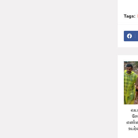
Tags:
வயந
சோ
எண்
உயர்