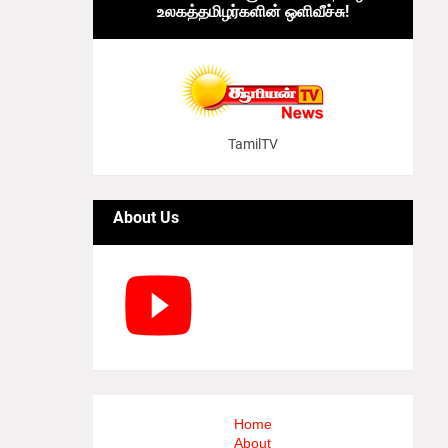
உலகத்தமிழர்களின் ஒளிவீச்சு!
TamilTV
About Us
Home
About