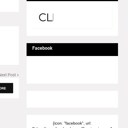
Facebook
Next Post
8/Pictures/grid-big
{icon: "facebook", url: