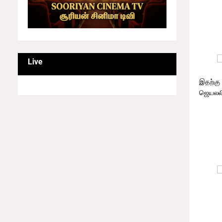
சென்ன
Live
இதற்கு 
ஜெயலலித
இவ்வ
அனும
சென்
கார்டன்