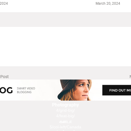
 2024
March 20, 2024
 Post
Photography
4/grid-big/
4/feat-big/
கனடா
5/col-left/Canada