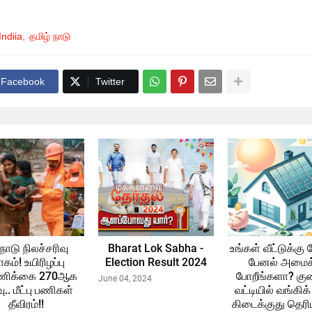
Indiia
தமிழ் நாடு
Facebook
Twitter
ாடு நிலச்சரிவு
Bharat Lok Sabha -
உங்கள் வீட்டுக்கு
கம்! உயிரிழப்பு
Election Result 2024
பேனல் அமைக
ணிக்கை 270ஆக
போறீங்களா? கு
June 04, 2024
வு.. மீட்பு பணிகள்
வட்டியில் வங்கிக
தீவிரம்!!
கிடைக்குது தெரிய