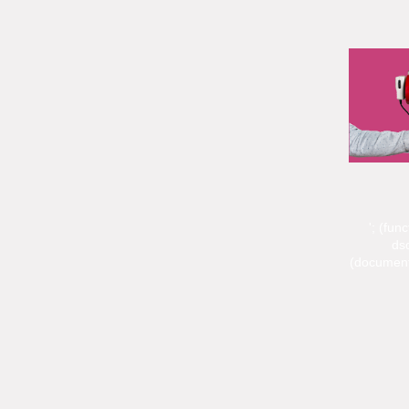
'; (fun
dsq
(document