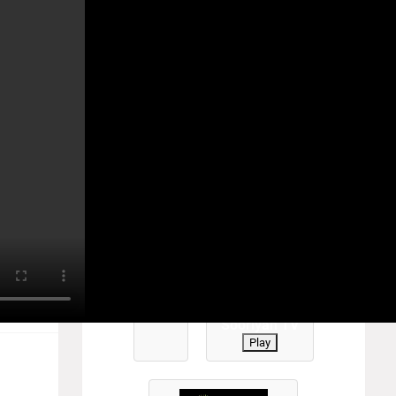
YANTV #TamilTV #sooriyantv
ம்
Play
0
Sooriyan TV
Play
.