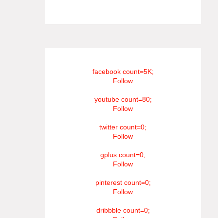
#RIP_VijaySethupathi நிர்வாகம் சூரியன்
டிவி(SOORIYAN TV).
facebook count=5K;
Follow
youtube count=80;
Follow
twitter count=0;
Follow
gplus count=0;
Follow
pinterest count=0;
Follow
dribbble count=0;