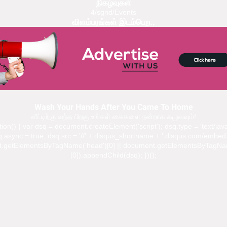
நிகழ்வுகள்
4/sgrid/Events
விளம்பரங்கள் இடம்பெற..
Wash Your Hands After You Came To Home
வீட்டிற்கு வந்த பிறகு உங்கள் கைகளை நன்றாக கழுவவும்!
ction() { var dsq = document.createElement('script'); dsq.type = 'text/java
.async = true; dsq.src = '//' + disqus_shortname + '.disqus.com/embed.
.getElementsByTagName('head')[0] || document.getElementsByTagNa
[0]).appendChild(dsq); })();