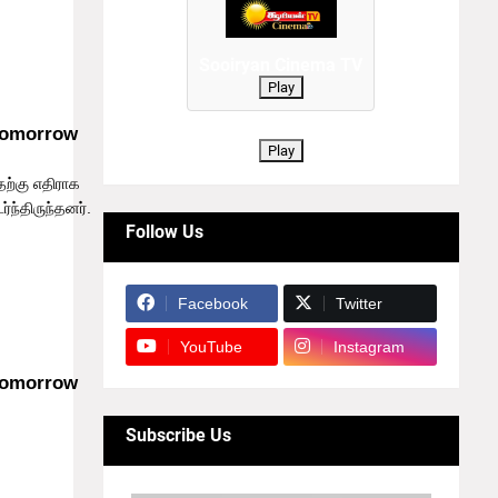
யலலிதா
Sooiryan Cinema TV
Play
Play
தற்கு எதிராக
ந்திருந்தனர்.
Follow Us
ிறக்க
னுமதி
Facebook
Twitter
YouTube
Instagram
Subscribe Us
போயஸ்
துகாப்பு