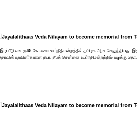
ை போயஸ் கார்டனில் ஜெயலலிதா வாழ்ந்த வேதா இல்லம் உள்ளது. இதனை ஜெ
நினைவு இல்லமாக மாற்றுவதாக தமிழக அரசு அறிவித்தது.
இழப்பீடு என ரூ68 கோடியை உயர்நீதிமன்றத்தில் தமிழக அரசு செலுத்தியது. இ
ாவின் உறவினர்களான தீபா, தீபக் சென்னை உயர்நீதிமன்றத்தில் வழக்கு தொடர்
ழக்கை விசாரித்த சென்னை உயர்நீதிமன்றம், ஜெயலலிதா நினைவு இல்லத்தை த
தி வழங்கியது. இருப்பினும் வழக்கு முடியும்வரை பொதுமக்கள் பார்வையிட அ
இல்லை என உத்தரவிட்டிருந்தது.
னை உயர்நீதிமன்றம் புதன்கிழமை மாலை இந்த உத்தரவு வெளியான உடனேயே 
 வேதா இல்லத்துக்கு அதிகாரிகள் விரைந்து சென்றனர். அங்கு பலத்த போலீஸ் பா
போடப்பட்டு திறப்பு விழாவுக்கு ஏற்பாடுகள் செய்யப்பட்டு வருகின்றன.