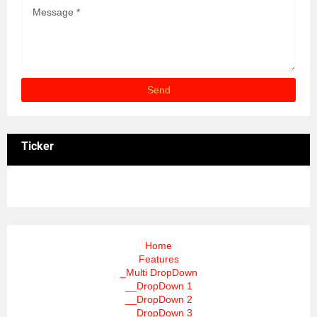
Ticker
3/recent/ticker-posts
Home
Features
_Multi DropDown
__DropDown 1
__DropDown 2
__DropDown 3