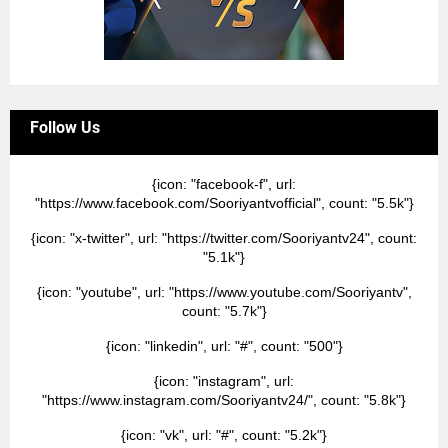
Follow Us
{icon: "facebook-f", url:
"https://www.facebook.com/Sooriyantvofficial", count: "5.5k"}
{icon: "x-twitter", url: "https://twitter.com/Sooriyantv24", count:
"5.1k"}
{icon: "youtube", url: "https://www.youtube.com/Sooriyantv",
count: "5.7k"}
{icon: "linkedin", url: "#", count: "500"}
{icon: "instagram", url:
"https://www.instagram.com/Sooriyantv24/", count: "5.8k"}
{icon: "vk", url: "#", count: "5.2k"}