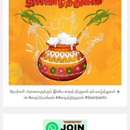
நேயர்கள் அனைவருக்கும் இனிய தைத் திருநாள் நல் வாழ்த்துகள் ☀️
📣 #தைப்பொங்கல் ##தைத்திருநாள் #Sooriyantv