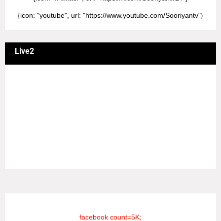
{icon: "youtube", url: "https://www.youtube.com/Sooriyantv"}
Live2
வணக்கம் நேயர்களே! ஒரு முக்கிய அறிவிப்பு: எமது சூரியன்
தொலைக்காட்சியில் தமிழர்களுக்கு எதிராக வண்மையாக
எடுக்கப்பட்ட சினிமா திரைப்படங்கள், தமிழ் தேசிய இனத்துக்கு
எதிராக வன்ம கருத்துக்களை வெளியிட்டும், நடித்து வரும் பல
நடிகர், நடிகைகள் நடித்த காட்சிபாடல்களோ, திரைப்படங்களோ
யாவும் எமது தொலைகாட்சியில் ஒளிபரப்பாகது என்பதை
அறியத்தருகின்றோம். #RIP_VijayDevarakonda
#RIP_Samantha #RIP_VijaySethupathi நிர்வாகம் சூரியன்
டிவி(SOORIYAN TV).
facebook count=5K;