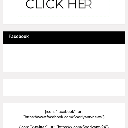
Facebook
8/Pictures/grid-big
{icon: "facebook", url:
"https://www.facebook.com/Sooriyantvnews"}
{icon: "x-twitter", url: "https://x.com/Sooriyantv24"}