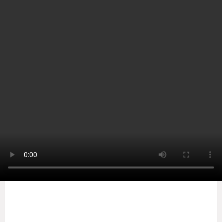
Home
North Africa
காலதனை கொன்று, அவரின்
ஆணுருப்பை நண்பர்களுக்கு
பிரியாணி சமைத்து போட்ட
காதலி!
by
Sooriyan TV
-
Friday, February 12, 2021
0