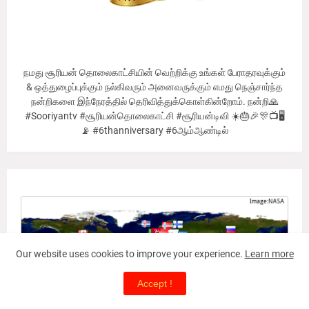
நமது சூரியன் தொலைகாட்சியின் வெற்றிக்கு உங்கள் பேராதரவுக்கும்
& ஒத்துழைப்புக்கும் நல்கிவரும் அனைவருக்கும் எமது நெஞ்சார்ந்த
நன்றிகளை இந்நேரத்தில் தெரிவித்துக்கொள்கின்றோம். நன்றி🙏
#Sooriyantv #சூரியன்தொலைகாட்சி #சூரியன்டிவி ☀️🎂🎉🎊📺🖥
📡 #6thanniversary #6ஆம்ஆண்டில்
Our Viewer's Countries
Our website uses cookies to improve your experience.
Learn more
Accept !