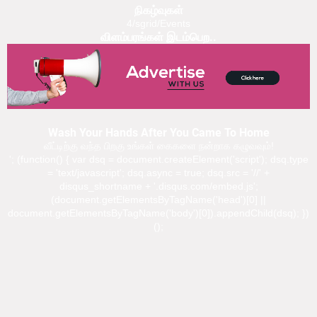
நிகழ்வுகள்
4/sgrid/Events
விளம்பரங்கள் இடம்பெற..
Wash Your Hands After You Came To Home
வீட்டிற்கு வந்த பிறகு உங்கள் கைகளை நன்றாக கழுவவும்!
'; (function() { var dsq = document.createElement('script'); dsq.type
= 'text/javascript'; dsq.async = true; dsq.src = '//' +
disqus_shortname + '.disqus.com/embed.js';
(document.getElementsByTagName('head')[0] ||
document.getElementsByTagName('body')[0]).appendChild(dsq); })
();