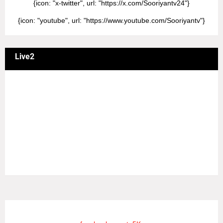
{icon: "x-twitter", url: "https://x.com/Sooriyantv24"}
{icon: "youtube", url: "https://www.youtube.com/Sooriyantv"}
Live2
வணக்கம் நேயர்களே! ஒரு முக்கிய அறிவிப்பு: எமது சூரியன்
தொலைக்காட்சியில் தமிழர்களுக்கு எதிராக வண்மையாக
எடுக்கப்பட்ட சினிமா திரைப்படங்கள், தமிழ் தேசிய இனத்துக்கு
எதிராக வன்ம கருத்துக்களை வெளியிட்டும், நடித்து வரும் பல
நடிகர், நடிகைகள் நடித்த காட்சிபாடல்களோ, திரைப்படங்களோ
யாவும் எமது தொலைகாட்சியில் ஒளிபரப்பாகது என்பதை
அறியத்தருகின்றோம். #RIP_VijayDevarakonda
#RIP_Samantha #RIP_VijaySethupathi நிர்வாகம் சூரியன்
டிவி(SOORIYAN TV).