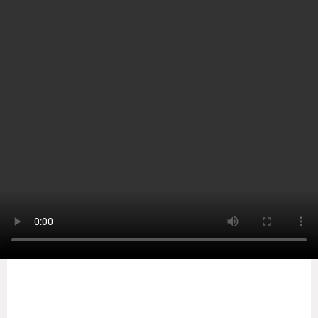
Home
india
நாசாவின் செவ்வாய் கிரக ஆய்வு
பணியில் பெரிய பங்களிப்பு
அளித்த பெங்களூரில் பிறந்த
பெண் விஞ்ஞானி
by
Sooriyan TV
-
Friday, February 19, 2021
0