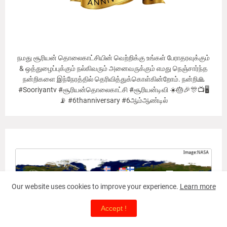
நமது சூரியன் தொலைகாட்சியின் வெற்றிக்கு உங்கள் பேராதரவுக்கும்
& ஒத்துழைப்புக்கும் நல்கிவரும் அனைவருக்கும் எமது நெஞ்சார்ந்த
நன்றிகளை இந்நேரத்தில் தெரிவித்துக்கொள்கின்றோம். நன்றி🙏
#Sooriyantv #சூரியன்தொலைகாட்சி #சூரியன்டிவி ☀️🎂🎉🎊📺🖥
📡 #6thanniversary #6ஆம்ஆண்டில்
Our Viewer's Countries
Our website uses cookies to improve your experience.
Learn more
Accept !