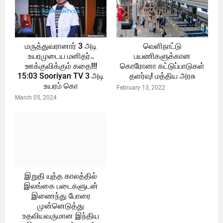
மருத்துவரானார் 3 அடி
வெளிநாட்டு
உயரமுடைய மனிதர்..
பயணிகளுக்கான
ஊக்குவிக்கும் கதை!!!
கொரோனா கட்டுப்பாடுகள்
15:03 Sooriyan TV 3 அடி
தளர்வு! மத்திய அரசு
உயரம் கொ
February 13, 2022
March 05, 2024
இறுதி யுத்த காலத்தில்
இலங்கை படைகளுடன்
இணைந்து போரை
முன்னெடுத்து
உதவியவருமான இந்திய