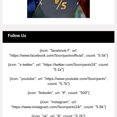
Follow Us
{icon: "facebook-f", url:
"https://www.facebook.com/Sooriyantvofficial", count: "5.5k"}
{icon: "x-twitter", url: "https://twitter.com/Sooriyantv24", count:
"5.1k"}
{icon: "youtube", url: "https://www.youtube.com/Sooriyantv",
count: "5.7k"}
{icon: "linkedin", url: "#", count: "500"}
{icon: "instagram", url:
"https://www.instagram.com/Sooriyantv24/", count: "5.8k"}
{icon: "vk", url: "#", count: "5.2k"}