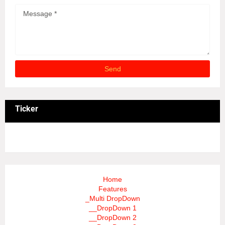
Ticker
3/recent/ticker-posts
Home
Features
_Multi DropDown
__DropDown 1
__DropDown 2