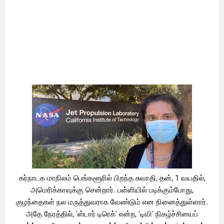
திட்டம், 2013ல் துவங்கியதில் இருந்தே அதில் ஈடுபட்டு
வந்தார் சுவாதி. ஜி.என். அண்ட் சி எனப்படும் வழிகாட்டுதல்,
இயக்குதல் மற்றும் கட்டுப்படுத்துதல் பிரிவின் தலைவராக
இருந்தார். ரோவர் வாகனம், செவ்வாய் கிரகத்தின்
மேற்பரப்பில் எப்படியெல்லாம் செயல்பட வேண்டும்
என்பதற்கான தொழில்நுட்பத்தை, இவர் உருவாக்கியுள்ளார்.
கர்நாடக மாநிலம் பெங்களூரில் பிறந்த சுவாதி, தன், 1 வயதில்,
அமெரிக்காவுக்கு சென்றார். பள்ளியில் படிக்கும்போது,
குழந்தைகள் நல மருத்துவராக வேண்டும் என நினைத்துள்ளார்.
அதே நேரத்தில், 'ஸ்டார் டிரெக்' என்ற, 'டிவி' நிகழ்ச்சியைப்