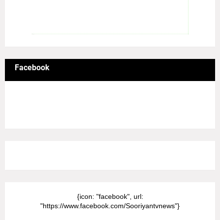
Facebook
8/Pictures/grid-big
{icon: "facebook", url:
"https://www.facebook.com/Sooriyantvnews"}