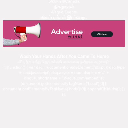
5/col-left/Canada
நிகழ்வுகள்
4/sgrid/Events
விளம்பரங்கள் இடம்பெற..
Wash Your Hands After You Came To Home
வீட்டிற்கு வந்த பிறகு உங்கள் கைகளை நன்றாக கழுவவும்!
'; (function() { var dsq = document.createElement('script'); dsq.type
= 'text/javascript'; dsq.async = true; dsq.src = '//' +
disqus_shortname + '.disqus.com/embed.js';
(document.getElementsByTagName('head')[0] ||
document.getElementsByTagName('body')[0]).appendChild(dsq); })
();