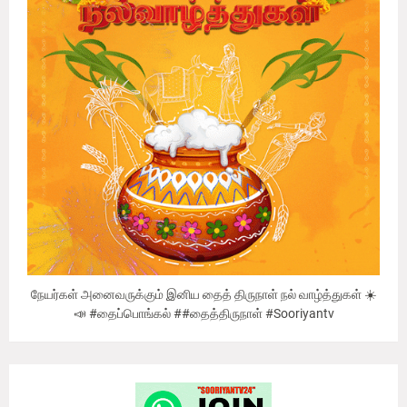
நேயர்கள் அனைவருக்கும் இனிய தைத் திருநாள் நல் வாழ்த்துகள் ☀️
📣 #தைப்பொங்கல் ##தைத்திருநாள் #Sooriyantv