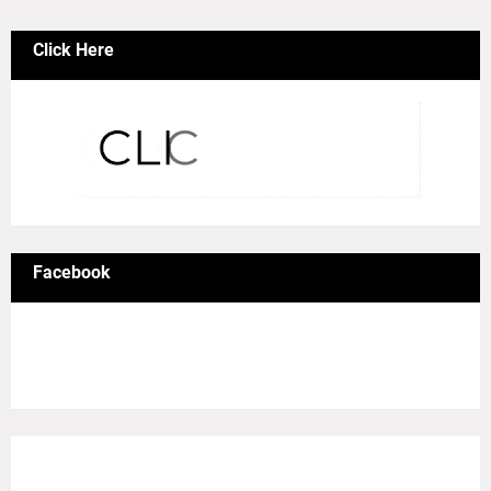
Click Here
Facebook
8/Pictures/grid-big