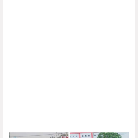
சேர்ப்போம்.சிங்கள தேசத்தில் மாறி மாறி ஆட்சியில் அமரும்
அரசுகள் ஒருபோதும் எமக்கான உரிமைகளை அங்கீகரிக்கப்
போவதில்லை என்ற பட்டறிவில் தான் இனப்படுகொலைக்கான
சர்வதேச நீதியையும் தமிழர் தேசத்துக்கான அங்கீகாரத்தையும்
வேண்டி நாம் போராடிவருகின்றோம்.
எமது நீதிக்கான போராட்டத்தினை உலகம் ஏற்கும் திசையை
நோக்கி மிகத்தீவிரமாகப் போராட்ட அரசியலைத் தமிழ்
மக்களாகிய நாம் அணிதிரண்டு நகர்த்த வேண்டுமென்ற
திடசங்கற்பத்துடன் போராட்டங்களுக்கு அனைவரும் வீரியமாக
ஒருங்கிணைந்த செயல்வடிவம் கொடுக்க வேண்டுமென
பொத்துவில் தொடக்கம் பொலிகண்டி வரையிலான மக்கள்
எழுச்சி போராட்டம் அன்புரிமையுடன் கேட்டுக்கொள்கின்றது என
குறிப்பிடப்பட்டுள்ளது.