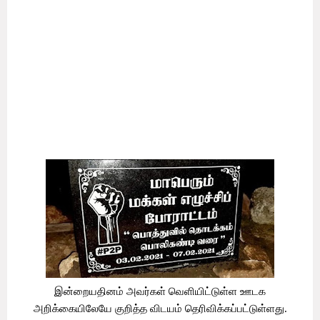
ஒருங்கிணைந்த நிலப்பரப்பைத் தாயகமாகக் கொண்ட ஒரு
தேசிய இனம். எங்கள் தலைவிதியைத் தீர்மானிக்கும் சகல
உரிமையும் எமக்கு உள்ளது.
எமது இந்தப்பிறப்புரிமையைத் தொடர்ச்சியாக மறுதலித்து
எம்மை அடக்கி ஆள்வதற்கே இலங்கை தேசம் விளைகின்றது
என வடக்கு-கிழக்கு சிவில் சமூக அமைப்புகள்
தெரிவித்துள்ளன.
இன்றையதினம் அவர்கள் வெளியிட்டுள்ள ஊடக
அறிக்கையிலேயே குறித்த விடயம் தெரிவிக்கப்பட்டுள்ளது.