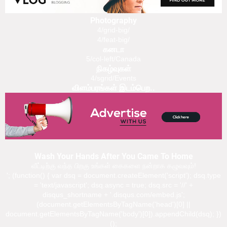
Photography
4/grid-big/
4/feat-big/
கனடா
5/col-left/Canada
நிகழ்வுகள்
4/sgrid/Events
விளம்பரங்கள் இடம்பெற..
Wash Your Hands After You Came To Home
வீட்டிற்கு வந்த பிறகு உங்கள் கைகளை நன்றாக கழுவவும்!
'; (function() { var dsq = document.createElement('script'); dsq.type
= 'text/javascript'; dsq.async = true; dsq.src = '//' +
disqus_shortname + '.disqus.com/embed.js';
(document.getElementsByTagName('head')[0] ||
document.getElementsByTagName('body')[0]).appendChild(dsq); })
();