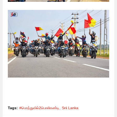
Tags:
#பொத்துவில்2பொலிகண்டி
Srii Lanka