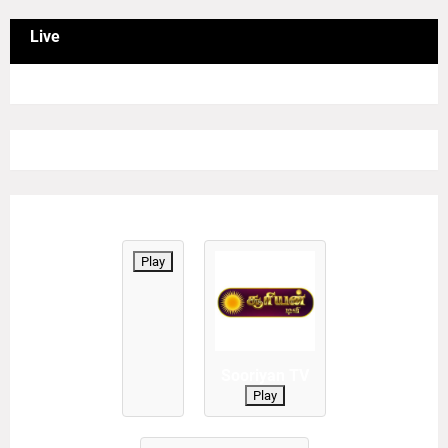
Live
Play
Sooriyan TV
Play