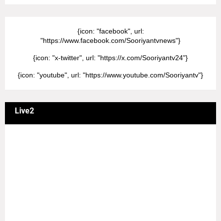
{icon: "facebook", url:
"https://www.facebook.com/Sooriyantvnews"}
{icon: "x-twitter", url: "https://x.com/Sooriyantv24"}
{icon: "youtube", url: "https://www.youtube.com/Sooriyantv"}
Live2
வணக்கம் நேயர்களே! ஒரு முக்கிய அறிவிப்பு: எமது சூரியன்
தொலைக்காட்சியில் தமிழர்களுக்கு எதிராக வண்மையாக
எடுக்கப்பட்ட சினிமா திரைப்படங்கள், தமிழ் தேசிய இனத்துக்கு
எதிராக வன்ம கருத்துக்களை வெளியிட்டும், நடித்து வரும் பல
நடிகர், நடிகைகள் நடித்த காட்சிபாடல்களோ, திரைப்படங்களோ
யாவும் எமது தொலைகாட்சியில் ஒளிபரப்பாகது என்பதை
அறியத்தருகின்றோம். #RIP_VijayDevarakonda
#RIP_Samantha #RIP_VijaySethupathi நிர்வாகம் சூரியன்
டிவி(SOORIYAN TV).