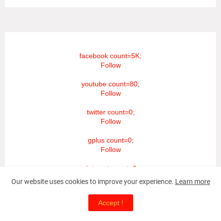
facebook count=5K;
Follow
youtube count=80;
Follow
twitter count=0;
Follow
gplus count=0;
Follow
pinterest count=0;
Follow
Our website uses cookies to improve your experience.
Learn more
dribbble count=0;
Accept !
Follow