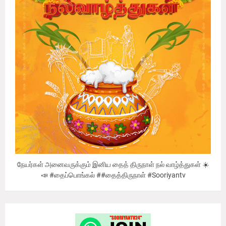
நேயர்கள் அனைவருக்கும் இனிய தைத் திருநாள் நல் வாழ்த்துகள் ☀️
📣 #தைப்பொங்கல் ##தைத்திருநாள் #Sooriyantv