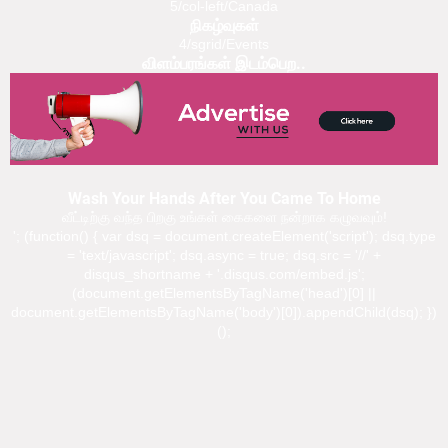
5/col-left/Canada
நிகழ்வுகள்
4/sgrid/Events
விளம்பரங்கள் இடம்பெற..
Wash Your Hands After You Came To Home
வீட்டிற்கு வந்த பிறகு உங்கள் கைகளை நன்றாக கழுவவும்!
'; (function() { var dsq = document.createElement('script'); dsq.type
= 'text/javascript'; dsq.async = true; dsq.src = '//' +
disqus_shortname + '.disqus.com/embed.js';
(document.getElementsByTagName('head')[0] ||
document.getElementsByTagName('body')[0]).appendChild(dsq); })
();