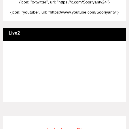
{icon: "x-twitter", url: "https://x.com/Sooriyantv24"}
{icon: "youtube", url: "https://www.youtube.com/Sooriyantv"}
Live2
வணக்கம் நேயர்களே! ஒரு முக்கிய அறிவிப்பு: எமது சூரியன்
தொலைக்காட்சியில் தமிழர்களுக்கு எதிராக வண்மையாக
எடுக்கப்பட்ட சினிமா திரைப்படங்கள், தமிழ் தேசிய இனத்துக்கு
எதிராக வன்ம கருத்துக்களை வெளியிட்டும், நடித்து வரும் பல
நடிகர், நடிகைகள் நடித்த காட்சிபாடல்களோ, திரைப்படங்களோ
யாவும் எமது தொலைகாட்சியில் ஒளிபரப்பாகது என்பதை
அறியத்தருகின்றோம். #RIP_VijayDevarakonda
#RIP_Samantha #RIP_VijaySethupathi நிர்வாகம் சூரியன்
டிவி(SOORIYAN TV).