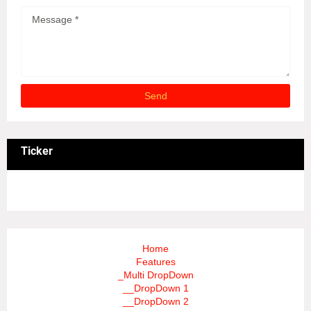
Ticker
3/recent/ticker-posts
Home
Features
_Multi DropDown
__DropDown 1
__DropDown 2