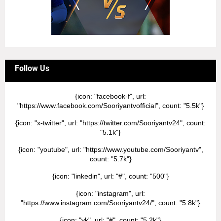
Follow Us
{icon: "facebook-f", url:
"https://www.facebook.com/Sooriyantvofficial", count: "5.5k"}
{icon: "x-twitter", url: "https://twitter.com/Sooriyantv24", count:
"5.1k"}
{icon: "youtube", url: "https://www.youtube.com/Sooriyantv",
count: "5.7k"}
{icon: "linkedin", url: "#", count: "500"}
{icon: "instagram", url:
"https://www.instagram.com/Sooriyantv24/", count: "5.8k"}
{icon: "vk", url: "#", count: "5.2k"}