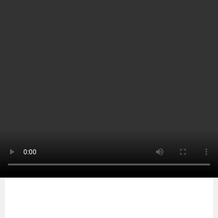
Home
Indiia
கலைமாமணி விருது பெற்ற
கலைஞர்கள் - புகைப்படங்கள்
by
Sooriyan TV
-
Thursday, February 25, 2021
0
தமிழக அரசின் 2019, 2020 ஆம் ஆண்டுகளுக்கான
கலைமாமணி விருதுகளை அரசு அறிவித்திருந்தது. இந்த
விருதுகளை கடந்த 20 ஆம் திகதி அன்று சென்னை தலைமை