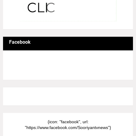
Facebook
8/Pictures/grid-big
{icon: "facebook", url:
"https://www.facebook.com/Sooriyantvnews"}