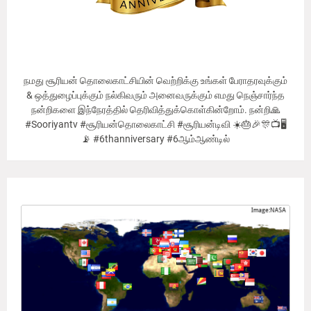
நமது சூரியன் தொலைகாட்சியின் வெற்றிக்கு உங்கள் பேராதரவுக்கும்
& ஒத்துழைப்புக்கும் நல்கிவரும் அனைவருக்கும் எமது நெஞ்சார்ந்த
நன்றிகளை இந்நேரத்தில் தெரிவித்துக்கொள்கின்றோம். நன்றி🙏
#Sooriyantv #சூரியன்தொலைகாட்சி #சூரியன்டிவி ☀️🎂🎉🎊📺🖥
📡 #6thanniversary #6ஆம்ஆண்டில்
Our Viewer's Countries