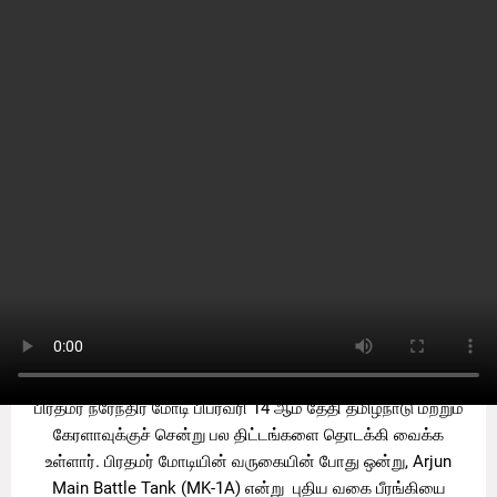
Home
india
சென்னைக்கு பயணம் செல்ல
உள்ள பிரதமர் மோடி: பல
திட்டங்களை தொடக்கி வைக்க
உள்ளார்
by
Sooriyan TV
-
Friday, February 12, 2021
0
பிரதமர் நரேந்திர மோடி பிப்ரவரி 14 ஆம் தேதி தமிழ்நாடு மற்றும்
கேரளாவுக்குச் சென்று பல திட்டங்களை தொடக்கி வைக்க
உள்ளார். பிரதமர் மோடியின் வருகையின் போது ஒன்று, Arjun
Main Battle Tank (MK-1A) என்று புதிய வகை பீரங்கியை