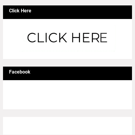
Click Here
Facebook
8/Pictures/grid-big