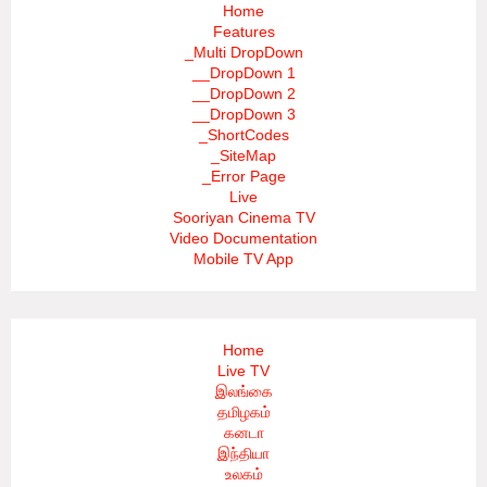
Home
Features
_Multi DropDown
__DropDown 1
__DropDown 2
__DropDown 3
_ShortCodes
_SiteMap
_Error Page
Live
Sooriyan Cinema TV
Video Documentation
Mobile TV App
Home
Live TV
இலங்கை
தமிழகம்
கனடா
இந்தியா
உலகம்