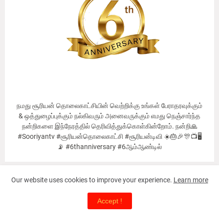
நமது சூரியன் தொலைகாட்சியின் வெற்றிக்கு உங்கள் பேராதரவுக்கும்
& ஒத்துழைப்புக்கும் நல்கிவரும் அனைவருக்கும் எமது நெஞ்சார்ந்த
நன்றிகளை இந்நேரத்தில் தெரிவித்துக்கொள்கின்றோம். நன்றி🙏
#Sooriyantv #சூரியன்தொலைகாட்சி #சூரியன்டிவி ☀️🎂🎉🎊📺🖥
📡 #6thanniversary #6ஆம்ஆண்டில்
Our website uses cookies to improve your experience.
Learn more
Our Viewer's Countries
Accept !