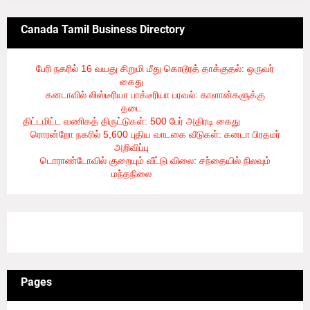
Canada Tamil Business Directory
பேரி நகரில் 16 வயது சிறுமி மீது கொடூரத் தாக்குதல்: ஒருவர்
கைது
- 8/6/2026
கனடாவில் லிஸ்டீரியா பாக்டீரியா பரவல்: காளான்களுக்கு
தடை
- 8/6/2026
திட்டமிட்ட வணிகத் திருட்டுகள்: 500 பேர் அதிரடி கைது
- 8/6/2026
ரொரன்றோ நகரில் 5,600 புதிய வாடகை வீடுகள்: கனடா பிரதமர்
அறிவிப்பு
- 8/6/2026
டொராண்டோவில் குறையும் வீட்டு விலை: சந்தையில் நிலவும்
மந்தநிலை
- 8/6/2026
3/recent/ticker-posts
Pages