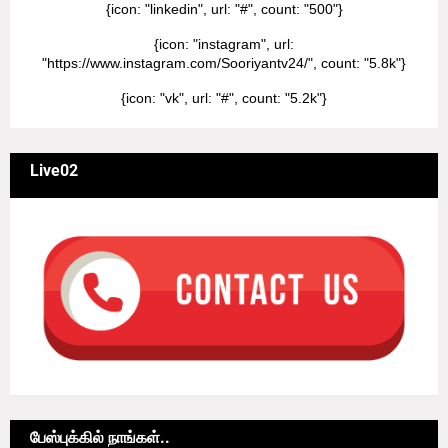
{icon: "linkedin", url: "#", count: "500"}
{icon: "instagram", url:
"https://www.instagram.com/Sooriyantv24/", count: "5.8k"}
{icon: "vk", url: "#", count: "5.2k"}
Live02
பேஸ்புக்கில் நாங்கள்..