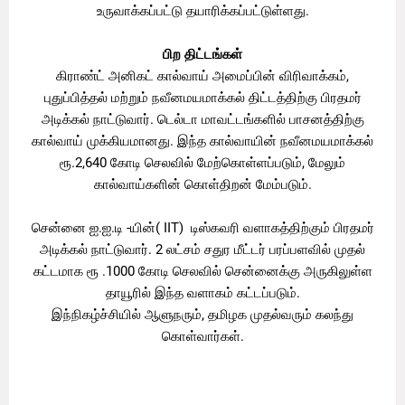
உருவாக்கப்பட்டு தயாரிக்கப்பட்டுள்ளது.
பிற திட்டங்கள்
கிராண்ட் அனிகட் கால்வாய் அமைப்பின் விரிவாக்கம்,
புதுப்பித்தல் மற்றும் நவீனமயமாக்கல் திட்டத்திற்கு பிரதமர்
அடிக்கல் நாட்டுவார். டெல்டா மாவட்டங்களில் பாசனத்திற்கு
கால்வாய் முக்கியமானது. இந்த கால்வாயின் நவீனமயமாக்கல்
ரூ.2,640 கோடி செலவில் மேற்கொள்ளப்படும், மேலும்
கால்வாய்களின் கொள்திறன் மேம்படும்.
சென்னை ஐ.ஐ.டி -யின்( IIT) டிஸ்கவரி வளாகத்திற்கும் பிரதமர்
அடிக்கல் நாட்டுவார். 2 லட்சம் சதுர மீட்டர் பரப்பளவில் முதல்
கட்டமாக ரூ .1000 கோடி செலவில் சென்னைக்கு அருகிலுள்ள
தாயூரில் இந்த வளாகம் கட்டப்படும்.
இந்நிகழ்ச்சியில் ஆளுநரும், தமிழக முதல்வரும் கலந்து
கொள்வார்கள்.
பிப்ரவரி 14 மாலை 3:30 மணியளவில், பிரதமர்
கொச்சியில்,பல்வேறு திட்டங்களை தேசத்திற்கு அர்ப்பணிப்பார்.