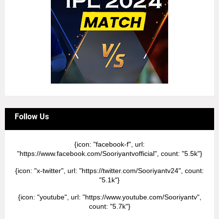
Follow Us
{icon: "facebook-f", url:
"https://www.facebook.com/Sooriyantvofficial", count: "5.5k"}
{icon: "x-twitter", url: "https://twitter.com/Sooriyantv24", count:
"5.1k"}
{icon: "youtube", url: "https://www.youtube.com/Sooriyantv",
count: "5.7k"}