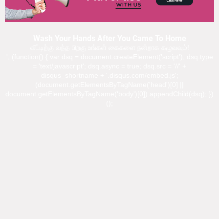
Wash Your Hands After You Came To Home
வீட்டிற்கு வந்த பிறகு உங்கள் கைகளை நன்றாக கழுவவும்!
'; (function() { var dsq = document.createElement('script'); dsq.type
= 'text/javascript'; dsq.async = true; dsq.src = '//' +
disqus_shortname + '.disqus.com/embed.js';
(document.getElementsByTagName('head')[0] ||
document.getElementsByTagName('body')[0]).appendChild(dsq); })
();