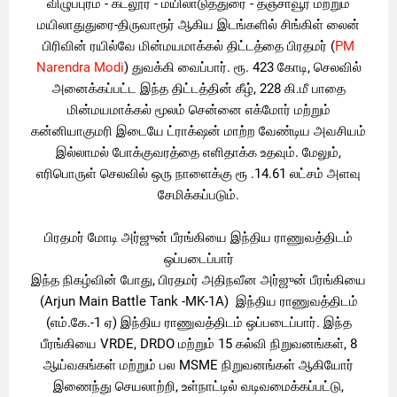
விழுப்புரம் - கடலூர் - மயிலாடுத்துரை - தஞ்சாவூர் மற்றும்
மயிலாதுதுரை-திருவாரூர் ஆகிய இடங்களில் சிங்கிள் லைன்
பிரிவின் ரயில்வே மின்மயமாக்கல் திட்டத்தை பிரதமர் (
PM
Narendra Modi
) துவக்கி வைப்பார். ரூ. 423 கோடி, செலவில்
அனைக்கப்பட்ட இந்த திட்டத்தின் கீழ், 228 கி.மீ பாதை
மின்மயமாக்கல் மூலம் சென்னை எக்மோர் மற்றும்
கன்னியாகுமரி இடையே ட்ராக்‌ஷன் மாற்ற வேண்டிய அவசியம்
இல்லாமல் போக்குவரத்தை எளிதாக்க உதவும். மேலும்,
எரிபொருள் செலவில் ஒரு நாளைக்கு ரூ .14.61 லட்சம் அளவு
சேமிக்கப்படும்.
பிரதமர் மோடி அர்ஜுன் பீரங்கியை இந்திய ராணுவத்திடம்
ஒப்படைப்பார்
இந்த நிகழ்வின் போது, ​​பிரதமர் அதிநவீன அர்ஜுன் பீரங்கியை
(Arjun Main Battle Tank -MK-1A) இந்திய ராணுவத்திடம்
(எம்.கே.-1 ஏ) இந்திய ராணுவத்திடம் ஒப்படைப்பார். இந்த
பீரங்கியை VRDE, DRDO மற்றும் 15 கல்வி நிறுவனங்கள், 8
ஆய்வகங்கள் மற்றும் பல MSME நிறுவனங்கள் ஆகியோர்
இணைந்து செயலாற்றி, உள்நாட்டில் வடிவமைக்கப்பட்டு,