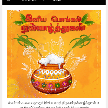
நேயர்கள் அனைவருக்கும் இனிய தைத் திருநாள் நல் வாழ்த்துகள் ☀️
📣 #தைப்பொங்கல் ##தைத்திருநாள் #Sooriyantv