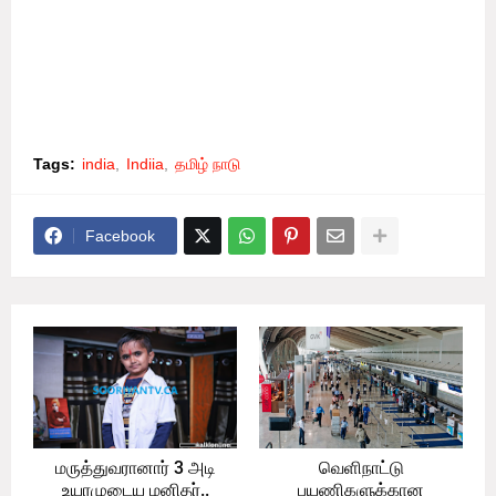
இந்த திட்டங்கள் அனைத்தும் சம்பந்தப்பட்ட மாநிலங்கள்
வளர்ச்சிப் பாதையில் முழு வேகத்துடன் செல்ல உதவும் என்பது
குறிப்பிடத்தக்கது.
Tags:
india
Indiia
தமிழ் நாடு
Facebook
மருத்துவரானார் 3 அடி
வெளிநாட்டு
உயரமுடைய மனிதர்..
பயணிகளுக்கான