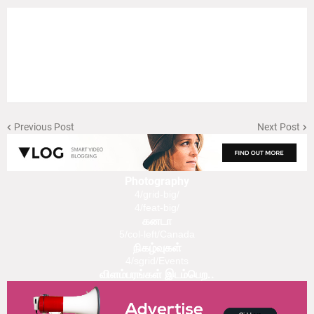
Previous Post
Next Post
Photography
4/grid-big/
4/feat-big/
கனடா
5/col-left/Canada
நிகழ்வுகள்
4/sgrid/Events
விளம்பரங்கள் இடம்பெற..