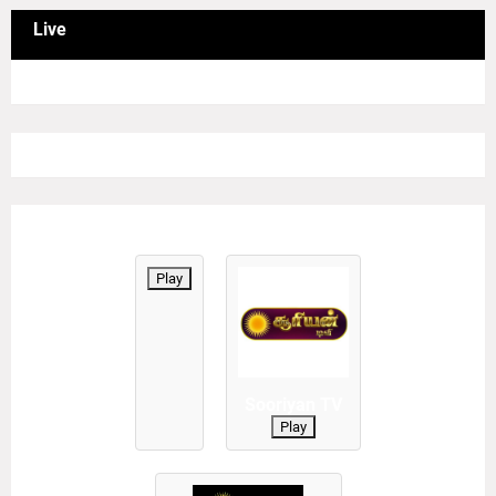
Live
Play
Sooriyan TV
Play