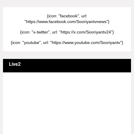
{icon: "facebook", url:
"https://www.facebook.com/Sooriyantvnews"}
{icon: "x-twitter", url: "https://x.com/Sooriyantv24"}
{icon: "youtube", url: "https://www.youtube.com/Sooriyantv"}
Live2
வணக்கம் நேயர்களே! ஒரு முக்கிய அறிவிப்பு: எமது சூரியன்
தொலைக்காட்சியில் தமிழர்களுக்கு எதிராக வண்மையாக
எடுக்கப்பட்ட சினிமா திரைப்படங்கள், தமிழ் தேசிய இனத்துக்கு
எதிராக வன்ம கருத்துக்களை வெளியிட்டும், நடித்து வரும் பல
நடிகர், நடிகைகள் நடித்த காட்சிபாடல்களோ, திரைப்படங்களோ
யாவும் எமது தொலைகாட்சியில் ஒளிபரப்பாகது என்பதை
அறியத்தருகின்றோம். #RIP_VijayDevarakonda
#RIP_Samantha #RIP_VijaySethupathi நிர்வாகம் சூரியன்
டிவி(SOORIYAN TV).