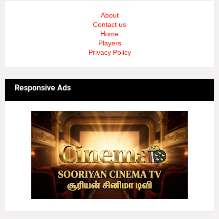
About
Contact us
Home
Players
Privacy Policy
Responsive Ads