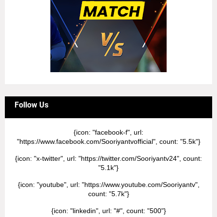
Follow Us
{icon: "facebook-f", url:
"https://www.facebook.com/Sooriyantvofficial", count: "5.5k"}
{icon: "x-twitter", url: "https://twitter.com/Sooriyantv24", count:
"5.1k"}
{icon: "youtube", url: "https://www.youtube.com/Sooriyantv",
count: "5.7k"}
{icon: "linkedin", url: "#", count: "500"}