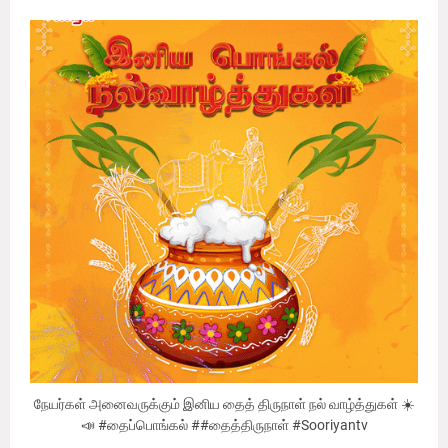
நேயர்கள் அனைவருக்கும் இனிய தைத் திருநாள் நல் வாழ்த்துகள் ☀️
📣 #தைப்பொங்கல் ##தைத்திருநாள் #Sooriyantv