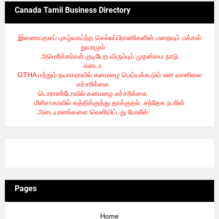
Canada Tamil Business Directory
இணையதளப் புகழ்வாய்ந்த செல்லப்பிராணிகளின் மறைவும் மக்கள்
துயரமும்
- 8/2/2026
அமெரிக்கர்கள் குடியேற விரும்பும் முதன்மை நாடு
கனடா
- 8/2/2026
GTHA மற்றும் நயாகராவில் கனமழை பெய்யக்கூடும் என வானிலை
எச்சரிக்கை
- 8/2/2026
டொராண்டோவில் கனமழை எச்சரிக்கை
- 8/1/2026
மிசிசாகாவில் கத்திக்குத்து தாக்குதல்: சந்தேக நபரின்
அடையாளங்களை வெளியிட்டது போலீஸ்
- 8/1/2026
3/recent/ticker-posts
Pages
Home