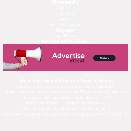
Photography
4/grid-big/
4/feat-big/
கனடா
5/col-left/Canada
நிகழ்வுகள்
4/sgrid/Events
விளம்பரங்கள் இடம்பெற..
Wash Your Hands After You Came To Home
வீட்டிற்கு வந்த பிறகு உங்கள் கைகளை நன்றாக கழுவவும்!
'; (function() { var dsq = document.createElement('script'); dsq.type
= 'text/javascript'; dsq.async = true; dsq.src = '//' +
disqus_shortname + '.disqus.com/embed.js';
(document.getElementsByTagName('head')[0] ||
document.getElementsByTagName('body')[0]).appendChild(dsq); })
();