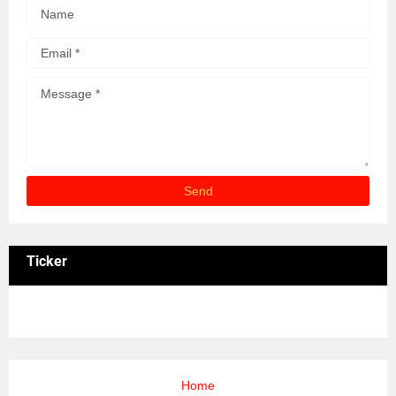
Ticker
3/recent/ticker-posts
Home