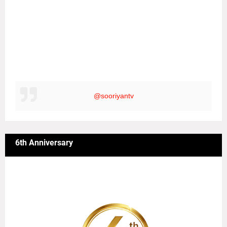
@sooriyantv
6th Anniversary