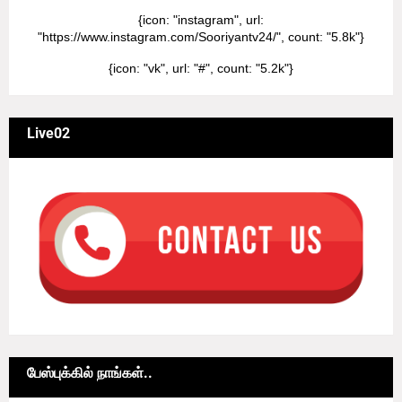
{icon: "instagram", url:
"https://www.instagram.com/Sooriyantv24/", count: "5.8k"}
{icon: "vk", url: "#", count: "5.2k"}
Live02
பேஸ்புக்கில் நாங்கள்..