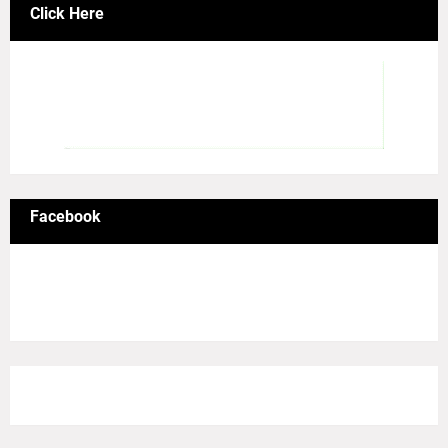
Click Here
Facebook
8/Pictures/grid-big