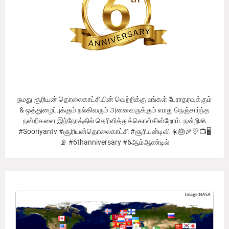
நமது சூரியன் தொலைகாட்சியின் வெற்றிக்கு உங்கள் பேராதரவுக்கும்
& ஒத்துழைப்புக்கும் நல்கிவரும் அனைவருக்கும் எமது நெஞ்சார்ந்த
நன்றிகளை இந்நேரத்தில் தெரிவித்துக்கொள்கின்றோம். நன்றி🙏
#Sooriyantv #சூரியன்தொலைகாட்சி #சூரியன்டிவி ☀️🎂🎉🎊📺🖥
📡 #6thanniversary #6ஆம்ஆண்டில்
Our Viewer's Countries