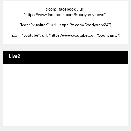
{icon: "facebook", url:
"https://www.facebook.com/Sooriyantvnews"}
{icon: "x-twitter", url: "https://x.com/Sooriyantv24"}
{icon: "youtube", url: "https://www.youtube.com/Sooriyantv"}
Live2
வணக்கம் நேயர்களே! ஒரு முக்கிய அறிவிப்பு: எமது சூரியன்
தொலைக்காட்சியில் தமிழர்களுக்கு எதிராக வண்மையாக
எடுக்கப்பட்ட சினிமா திரைப்படங்கள், தமிழ் தேசிய இனத்துக்கு
எதிராக வன்ம கருத்துக்களை வெளியிட்டும், நடித்து வரும் பல
நடிகர், நடிகைகள் நடித்த காட்சிபாடல்களோ, திரைப்படங்களோ
யாவும் எமது தொலைகாட்சியில் ஒளிபரப்பாகது என்பதை
அறியத்தருகின்றோம். #RIP_VijayDevarakonda
#RIP_Samantha #RIP_VijaySethupathi நிர்வாகம் சூரியன்
டிவி(SOORIYAN TV).