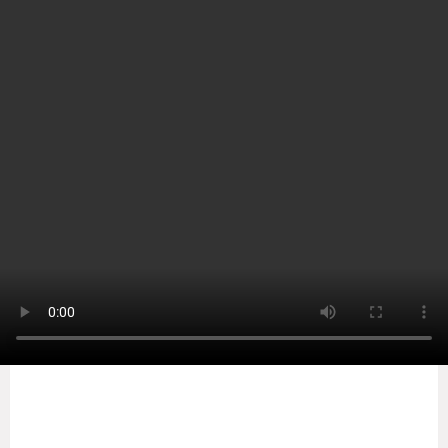
Home
Srii Lanka
இலங்கைக்கு வரும்
பயணிகளுக்கான புதிய
வழிகாட்டுதல்களின்படி
தனிமைப்படுத்தல் அவசியமாகும்!
by
Sooriyan TV
-
Friday, March 19, 2021
0