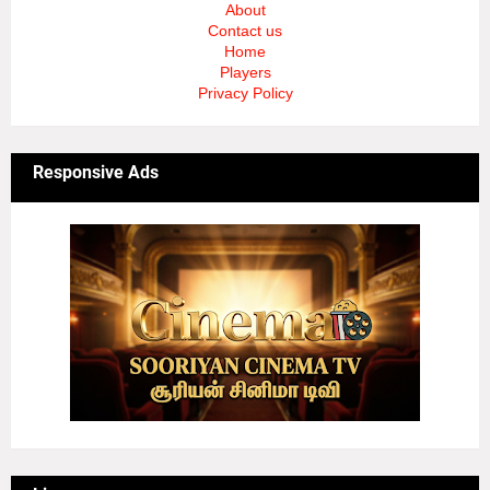
About
Contact us
Home
Players
Privacy Policy
Responsive Ads