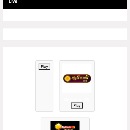
Live
Play
Sooriyan TV
Play