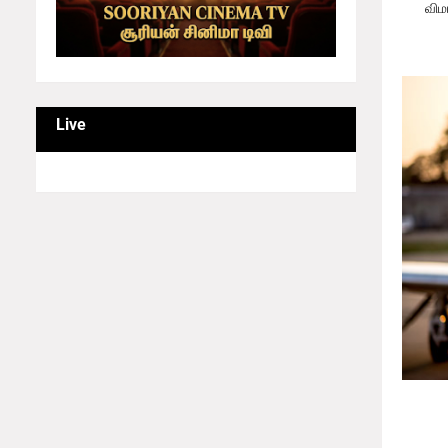
விம
Live
கிரா
அதற்க
இல்லை 