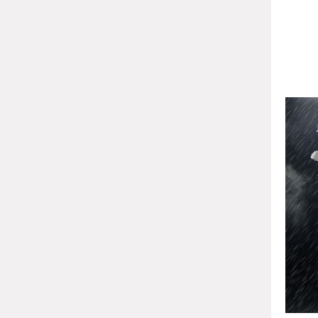
அமைக்
நம்ப
தற்
என
கடி