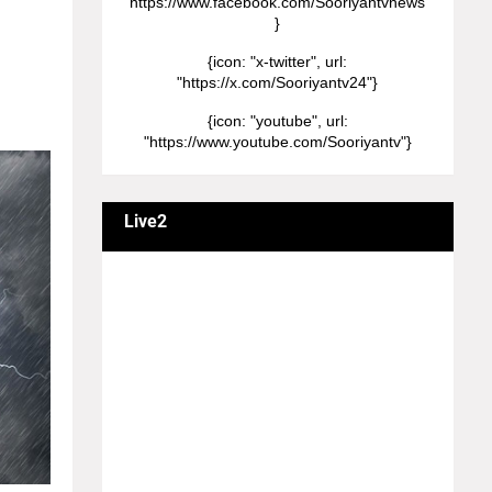
"https://www.facebook.com/Sooriyantvnews"
}
{icon: "x-twitter", url:
"https://x.com/Sooriyantv24"}
{icon: "youtube", url:
"https://www.youtube.com/Sooriyantv"}
Live2
வணக்கம் நேயர்களே! ஒரு முக்கிய அறிவிப்பு:
எமது சூரியன் தொலைக்காட்சியில்
தமிழர்களுக்கு எதிராக வண்மையாக
எடுக்கப்பட்ட சினிமா திரைப்படங்கள், தமிழ்
தேசிய இனத்துக்கு எதிராக வன்ம
கருத்துக்களை வெளியிட்டும், நடித்து வரும் பல
நடிகர், நடிகைகள் நடித்த காட்சிபாடல்களோ,
திரைப்படங்களோ யாவும் எமது தொலைகாட்சியில்
ஒளிபரப்பாகது என்பதை அறியத்தருகின்றோம்.
#RIP_VijayDevarakonda #RIP_Samantha