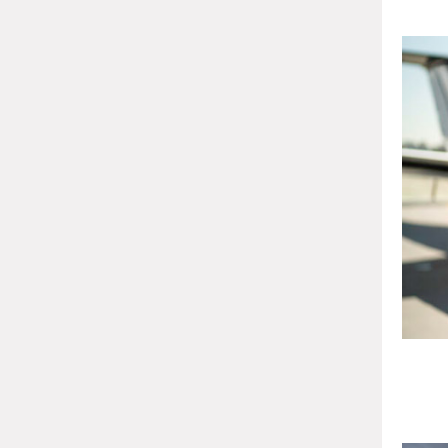
ஆம்
பல்
பயணிக்க
க