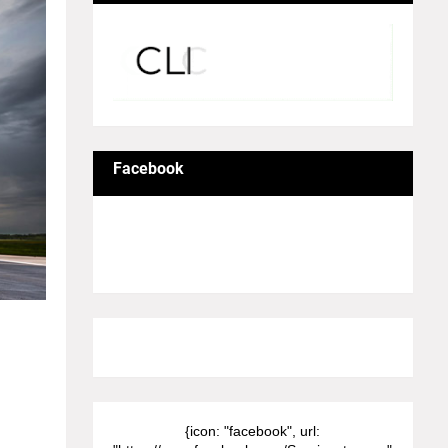
Facebook
8/Pictures/grid-big
{icon: "facebook", url: