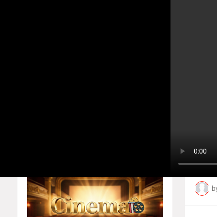
உலகத்தமிழர்களின் ஒளிவீச்சு! எழு
Home
About
Contact us
வ
Home
Players
Privacy Policy
ந
Responsive Ads
b