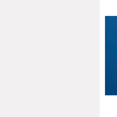
வழங்க
எனவே 
நன்
பின்பற