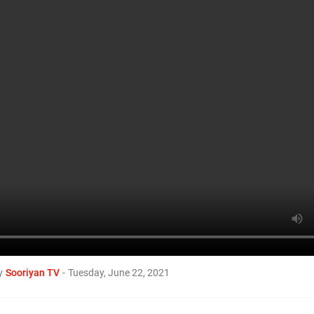
ச்சி கொள் தமிழா! Tamil TV Channel #SOORI
World
ிமானிகள் சூரியனை நோக்கி 
ீட்ட மாட்டாங்க... ஏன் தெரியும
உலகையே சுற்றி வருபவர்களிடம
வினோத பழக்கம்...
y
Sooriyan TV
-
Tuesday, June 22, 2021