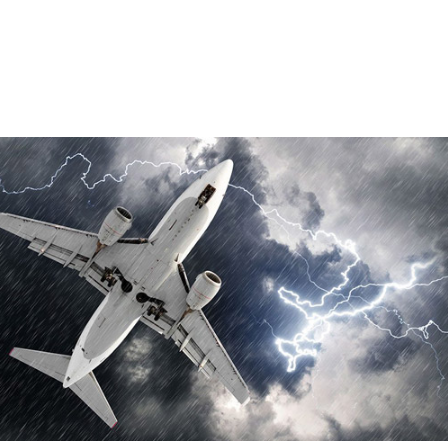
கப்பட்டிருக்கும். இந்த மூட
ிக்கையை ஒரு சில பைலட்கள்
போதும் கடைபிடிக்கின்றனர்
்பதை நம்புவது கொஞ்சம்
னமாக இருக்கலாம். ஆனால்
இதுதான் உண்மை.