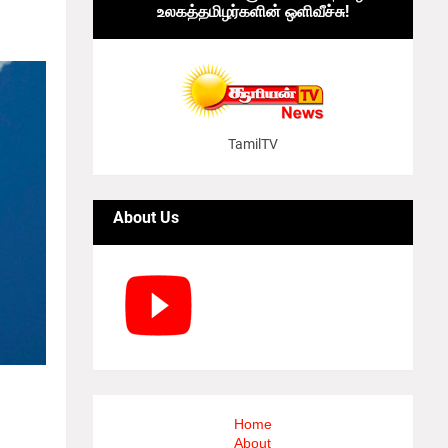
உலகத்தமிழர்களின் ஒளிவீச்சு!
ாற்றம்
TamilTV
About Us
வானிலை
ரமாக
Home
ோக்கியோ
About