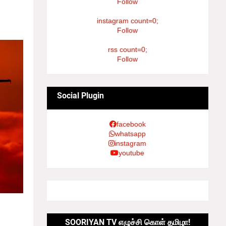
Follow
ோட்டோ
 இதனை
instagram count=0;
Follow
rss count=0;
Follow
Social Plugin
facebook
whatsapp
instagram
youtube
கிறதா?
க்கிய
SOORIYAN TV எழுச்சி கொள் தமிழா!
ுமதி