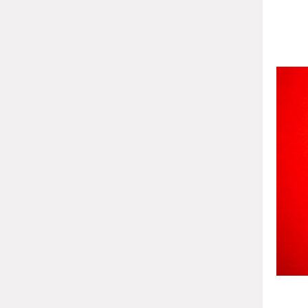
விமா
மாட்ட
இரண்ட
பயணத்
பார்த