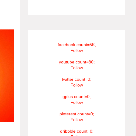
#RIP_VijaySethupathi நிர்வாகம் சூரியன்
கொள்ள
டிவி(SOORIYAN TV).
ிக்கை.
பிக்கை
facebook count=5K;
Follow
youtube count=80;
Follow
twitter count=0;
Follow
gplus count=0;
Follow
pinterest count=0;
Follow
 நேரம்
dribbble count=0;
் அவர்