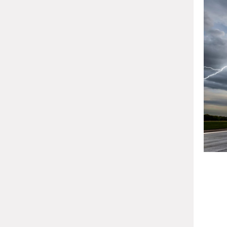
போட்டோ
ம
பார்த
போட்
ஏற்
நம்புவ