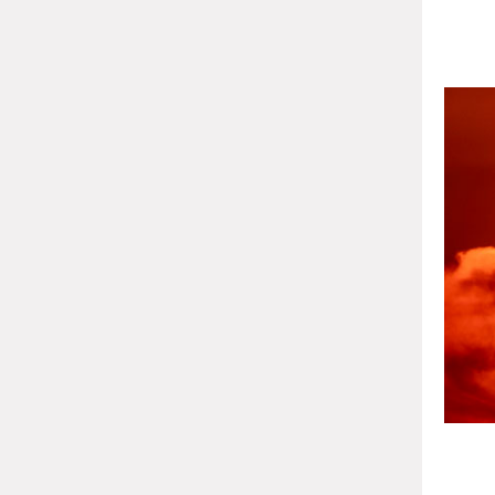
திரு
எடுத
வானத்த
அல்ல
பங்