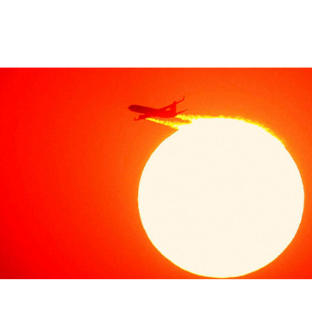
னம் புறப்படுவதற்கு முன்பாக ஒரு சில பைலட்கள் வெளியே போட்டோ எடுத்து 
ார்கள். அப்படி போட்டோ எடுத்தால் துரதிருஷ்டம் ஏற்படும் என்பது அவர்களின் நம்ப
ாம் உலக போரில் பங்கேற்ற டேவ் டூமே என்ற பைலட் இந்த விசித்திரமான மூட நம்
குறித்து நினைவு கூர்ந்துள்ளார்.
திற்கு ஒரு நாள் முன்பு அவர் தனது போட்டோவை எடுக்க அனுமதித்தார். அந்த
்து அவரது விமானம் தாக்கப்பட்டு விட்டது. இதன் காரணமாக ஒரு இன்ஜின் உடன