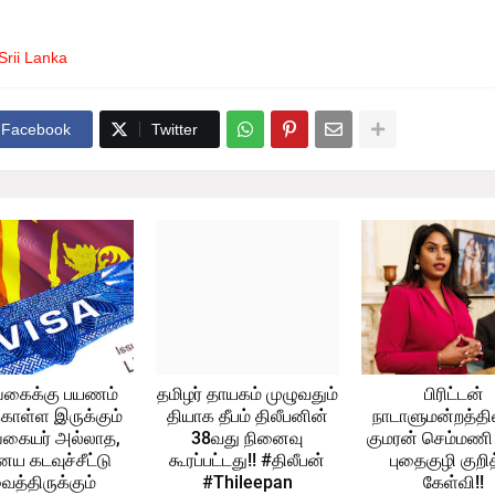
Srii Lanka
Facebook
Twitter
்கைக்கு பயணம்
தமிழர் தாயகம் முழுவதும்
பிரிட்டன்
கொள்ள இருக்கும்
தியாக தீபம் திலீபனின்
நாடாளுமன்றத்தில
கையர் அல்லாத,
38வது நினைவு
குமரன் செம்மணி
ய கடவுச்சீட்டு
கூரப்பட்டது!! #திலீபன்
புதைகுழி குறித
ைத்திருக்கும்
#Thileepan
கேள்வி!!