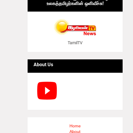
உலகத்தமிழர்களின் ஒளிவீச்சு!
TamilTV
About Us
Home
About