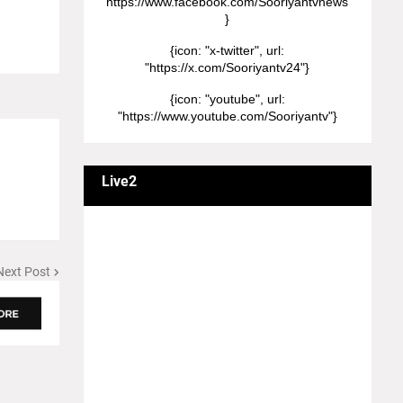
"https://www.facebook.com/Sooriyantvnews"
}
{icon: "x-twitter", url:
"https://x.com/Sooriyantv24"}
{icon: "youtube", url:
"https://www.youtube.com/Sooriyantv"}
Live2
வணக்கம் நேயர்களே! ஒரு முக்கிய அறிவிப்பு:
எமது சூரியன் தொலைக்காட்சியில்
தமிழர்களுக்கு எதிராக வண்மையாக
Next Post
எடுக்கப்பட்ட சினிமா திரைப்படங்கள், தமிழ்
தேசிய இனத்துக்கு எதிராக வன்ம
கருத்துக்களை வெளியிட்டும், நடித்து வரும் பல
நடிகர், நடிகைகள் நடித்த காட்சிபாடல்களோ,
திரைப்படங்களோ யாவும் எமது தொலைகாட்சியில்
ஒளிபரப்பாகது என்பதை அறியத்தருகின்றோம்.
#RIP_VijayDevarakonda #RIP_Samantha