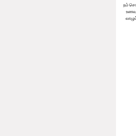
நம் சொ
உணவுக
வாழும
எ
20 இலட
அமெரி