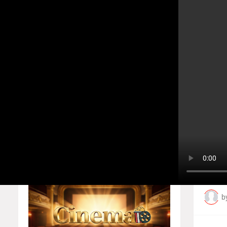
உலகத்தமிழர்களின் ஒளிவீச்சு! எழு
Home
About
Contact us
Home
Players
Privacy Policy
சூ
Responsive Ads
ப
b