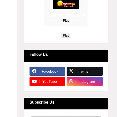
ாணாமல்
Sooiryan Cinema TV
ாறு
Play
Play
ிய
Follow Us
Facebook
Twitter
YouTube
Instagram
Subscribe Us