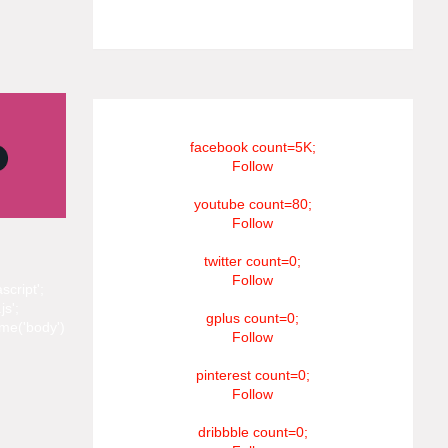
#RIP_VijaySethupathi நிர்வாகம் சூரியன்
டிவி(SOORIYAN TV).
facebook count=5K;
Follow
youtube count=80;
Follow
twitter count=0;
Follow
script';
js';
gplus count=0;
me('body')
Follow
pinterest count=0;
Follow
dribbble count=0;