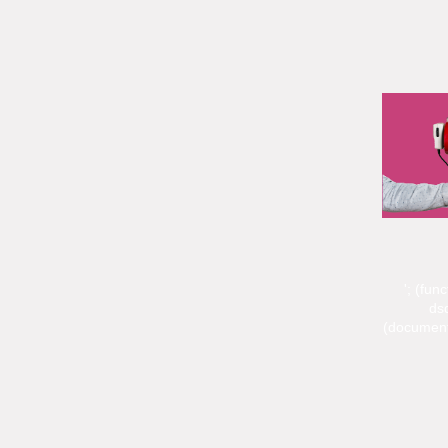
'; (fun
dsq
(document