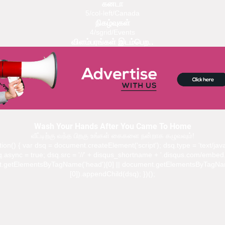
கனடா
5/col-left/Canada
நிகழ்வுகள்
4/sgrid/Events
விளம்பரங்கள் இடம்பெற..
Wash Your Hands After You Came To Home
வீட்டிற்கு வந்த பிறகு உங்கள் கைகளை நன்றாக கழுவவும்!
ction() { var dsq = document.createElement('script'); dsq.type = 'text/java
.async = true; dsq.src = '//' + disqus_shortname + '.disqus.com/embed.
.getElementsByTagName('head')[0] || document.getElementsByTagNa
[0]).appendChild(dsq); })();