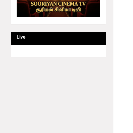
தமிழர
இன
Live
த