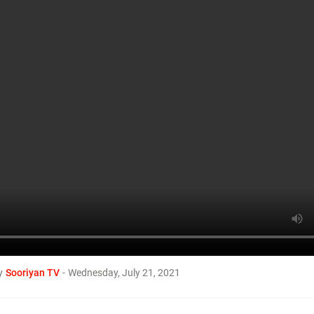
ச்சி கொள் தமிழா! Tamil TV Channel #SOORI
Srii Lanka
எங்கள் பொருளாதாரம்
இராணுவத்தால்
றையாடப்பட்டுள்ளது – காணா
ோனவர்களின் உறவுகள் கவல
y
Sooriyan TV
-
Wednesday, July 21, 2021