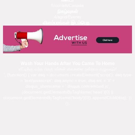
5/col-left/Canada
நிகழ்வுகள்
4/sgrid/Events
விளம்பரங்கள் இடம்பெற..
Wash Your Hands After You Came To Home
வீட்டிற்கு வந்த பிறகு உங்கள் கைகளை நன்றாக கழுவவும்!
'; (function() { var dsq = document.createElement('script'); dsq.type
= 'text/javascript'; dsq.async = true; dsq.src = '//' +
disqus_shortname + '.disqus.com/embed.js';
(document.getElementsByTagName('head')[0] ||
document.getElementsByTagName('body')[0]).appendChild(dsq); })
();