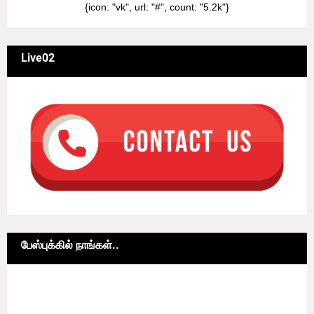
{icon: "vk", url: "#", count: "5.2k"}
Live02
பேஸ்புக்கில் நாங்கள்..