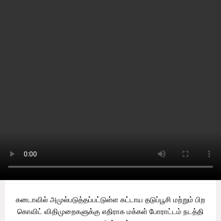
Home
Canada
கனடாவில் கொவிட்
விதிமுறைகளை எதிர்த்து
நாடாளுமன்ற முன்றலில் குவிந்த
எதிர்ப்பாளர்கள் - கனேடிய
பிரதமர் தலைமறைவா?
by
Sooriyan TV
-
Sunday, January 30, 2022
0
கனடாவில் அமுல்படுத்தப்பட்டுள்ள கட்டாய தடுப்பூசி மற்றும் பிற
கொவிட் விதிமுறைகளுக்கு எதிராக மக்கள் போராட்டம் நடத்தி