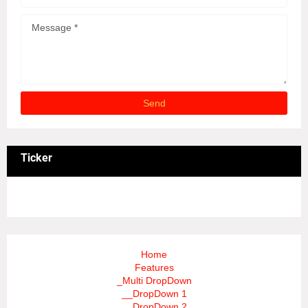
Ticker
3/recent/ticker-posts
Home
Features
_Multi DropDown
__DropDown 1
__DropDown 2