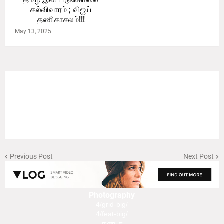
கல்விவாரம் ; விஜய்
தணிகாசலம்!!!
May 13, 2025
Previous Post
Next Post
Photography
4/grid-big/
4/feat-big/
கனடா