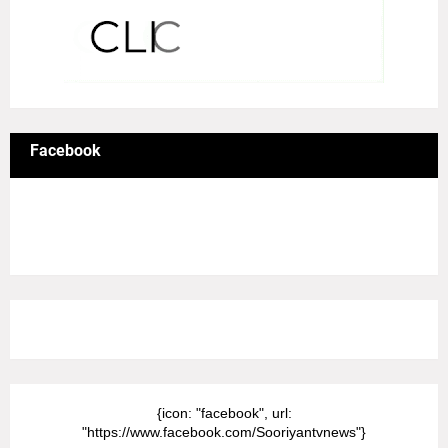
Facebook
8/Pictures/grid-big
{icon: "facebook", url:
"https://www.facebook.com/Sooriyantvnews"}