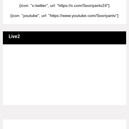
{icon: "x-twitter", url: "https://x.com/Sooriyantv24"}
{icon: "youtube", url: "https://www.youtube.com/Sooriyantv"}
Live2
வணக்கம் நேயர்களே! ஒரு முக்கிய அறிவிப்பு: எமது சூரியன்
தொலைக்காட்சியில் தமிழர்களுக்கு எதிராக வண்மையாக
எடுக்கப்பட்ட சினிமா திரைப்படங்கள், தமிழ் தேசிய இனத்துக்கு
எதிராக வன்ம கருத்துக்களை வெளியிட்டும், நடித்து வரும் பல
நடிகர், நடிகைகள் நடித்த காட்சிபாடல்களோ, திரைப்படங்களோ
யாவும் எமது தொலைகாட்சியில் ஒளிபரப்பாகது என்பதை
அறியத்தருகின்றோம். #RIP_VijayDevarakonda
#RIP_Samantha #RIP_VijaySethupathi நிர்வாகம் சூரியன்
டிவி(SOORIYAN TV).