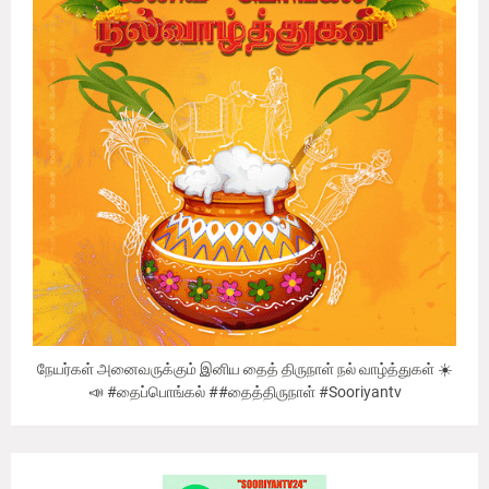
நேயர்கள் அனைவருக்கும் இனிய தைத் திருநாள் நல் வாழ்த்துகள் ☀️
📣 #தைப்பொங்கல் ##தைத்திருநாள் #Sooriyantv