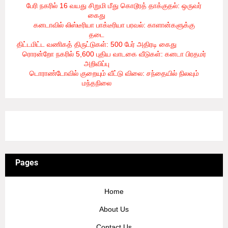
பேரி நகரில் 16 வயது சிறுமி மீது கொடூரத் தாக்குதல்: ஒருவர்
கைது
- 8/6/2026
கனடாவில் லிஸ்டீரியா பாக்டீரியா பரவல்: காளான்களுக்கு
தடை
- 8/6/2026
திட்டமிட்ட வணிகத் திருட்டுகள்: 500 பேர் அதிரடி கைது
- 8/6/2026
ரொரன்றோ நகரில் 5,600 புதிய வாடகை வீடுகள்: கனடா பிரதமர்
அறிவிப்பு
- 8/6/2026
டொராண்டோவில் குறையும் வீட்டு விலை: சந்தையில் நிலவும்
மந்தநிலை
- 8/6/2026
3/recent/ticker-posts
Pages
Home
About Us
Contact Us