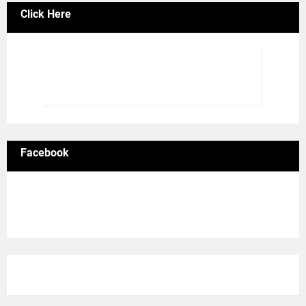
Click Here
Facebook
8/Pictures/grid-big