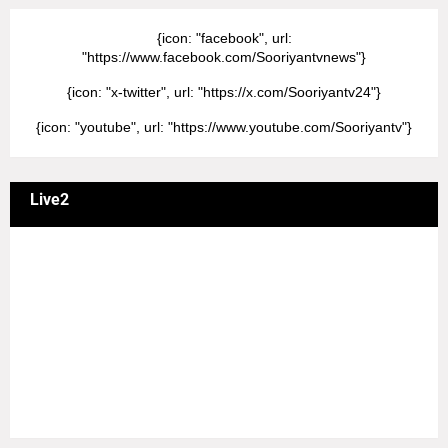
{icon: "facebook", url:
"https://www.facebook.com/Sooriyantvnews"}
{icon: "x-twitter", url: "https://x.com/Sooriyantv24"}
{icon: "youtube", url: "https://www.youtube.com/Sooriyantv"}
Live2
வணக்கம் நேயர்களே! ஒரு முக்கிய அறிவிப்பு: எமது சூரியன்
தொலைக்காட்சியில் தமிழர்களுக்கு எதிராக வண்மையாக
எடுக்கப்பட்ட சினிமா திரைப்படங்கள், தமிழ் தேசிய இனத்துக்கு
எதிராக வன்ம கருத்துக்களை வெளியிட்டும், நடித்து வரும் பல
நடிகர், நடிகைகள் நடித்த காட்சிபாடல்களோ, திரைப்படங்களோ
யாவும் எமது தொலைகாட்சியில் ஒளிபரப்பாகது என்பதை
அறியத்தருகின்றோம். #RIP_VijayDevarakonda
#RIP_Samantha #RIP_VijaySethupathi நிர்வாகம் சூரியன்
டிவி(SOORIYAN TV).