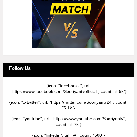
Follow Us
{icon: "facebook-f", url:
"https://www.facebook.com/Sooriyantvofficial", count: "5.5k"}
{icon: "x-twitter", url: "https://twitter.com/Sooriyantv24", count:
"5.1k"}
{icon: "youtube", url: "https://www.youtube.com/Sooriyantv",
count: "5.7k"}
{icon: "linkedin", url: "#", count: "500"}