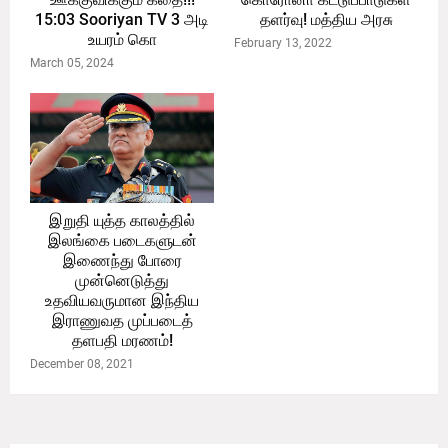
15:03 Sooriyan TV 3 அடி
தளர்வு! மத்திய அரசு
உயரம் கொ
February 13, 2022
March 05, 2024
இறுதி யுத்த காலத்தில்
இலங்கை படைகளுடன்
இணைந்து போரை
முன்னெடுத்து
உதவியவருமான இந்திய
இராணுவத முப்படைத்
தளபதி மரணம்!
December 08, 2021