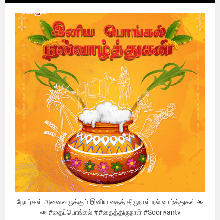
நேயர்கள் அனைவருக்கும் இனிய தைத் திருநாள் நல் வாழ்த்துகள் ☀️
📣 #தைப்பொங்கல் ##தைத்திருநாள் #Sooriyantv