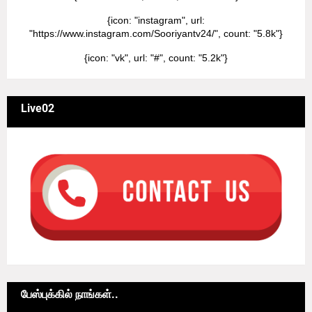
{icon: "instagram", url:
"https://www.instagram.com/Sooriyantv24/", count: "5.8k"}
{icon: "vk", url: "#", count: "5.2k"}
Live02
பேஸ்புக்கில் நாங்கள்..