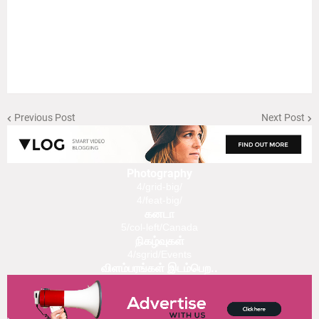
Previous Post
Next Post
Photography
4/grid-big/
4/feat-big/
கனடா
5/col-left/Canada
நிகழ்வுகள்
4/sgrid/Events
விளம்பரங்கள் இடம்பெற..