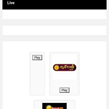
Live
Play
Sooriyan TV
Play