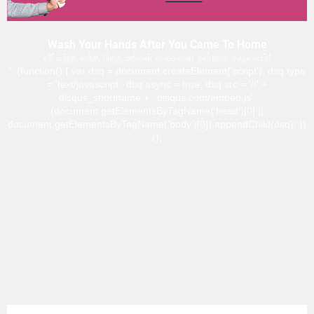
Wash Your Hands After You Came To Home
வீட்டிற்கு வந்த பிறகு உங்கள் கைகளை நன்றாக கழுவவும்!
'; (function() { var dsq = document.createElement('script'); dsq.type
= 'text/javascript'; dsq.async = true; dsq.src = '//' +
disqus_shortname + '.disqus.com/embed.js';
(document.getElementsByTagName('head')[0] ||
document.getElementsByTagName('body')[0]).appendChild(dsq); })
();