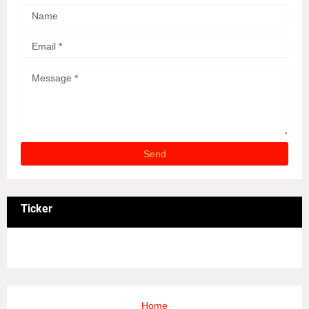
Ticker
3/recent/ticker-posts
Home