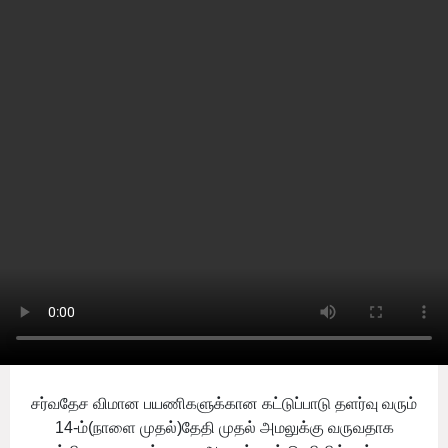
Home
india
வெளிநாட்டு பயணிகளுக்கான
கொரோனா கட்டுப்பாடுகள்
தளர்வு! மத்திய அரசு
by
Sooriyan TV
-
Sunday, February 13, 2022
0
சர்வதேச பயணிகளுக்கான கொரோனா கட்டுப்பாடுகளை
தளர்த்தி உள்ளதாக மத்திய அரசு தெரிவித்துள்ளது.
சர்வதேச விமான பயணிகளுக்கான கட்டுப்பாடு தளர்வு வரும்
14-ம்(நாளை முதல்)தேதி முதல் அமலுக்கு வருவதாக