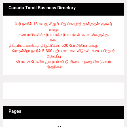
Canada Tamil Business Directory
பேரி நகரில் 16 வயது சிறுமி மீது கொடூரத் தாக்குதல்: ஒருவர்
கைது
- 8/6/2026
கனடாவில் லிஸ்டீரியா பாக்டீரியா பரவல்: காளான்களுக்கு
தடை
- 8/6/2026
திட்டமிட்ட வணிகத் திருட்டுகள்: 500 பேர் அதிரடி கைது
- 8/6/2026
ரொரன்றோ நகரில் 5,600 புதிய வாடகை வீடுகள்: கனடா பிரதமர்
அறிவிப்பு
- 8/6/2026
டொராண்டோவில் குறையும் வீட்டு விலை: சந்தையில் நிலவும்
மந்தநிலை
- 8/6/2026
3/recent/ticker-posts
Pages