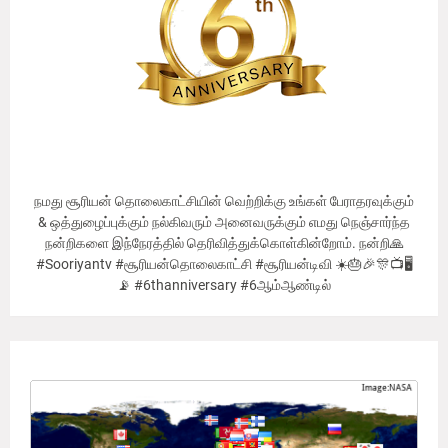
நமது சூரியன் தொலைகாட்சியின் வெற்றிக்கு உங்கள் பேராதரவுக்கும்
& ஒத்துழைப்புக்கும் நல்கிவரும் அனைவருக்கும் எமது நெஞ்சார்ந்த
நன்றிகளை இந்நேரத்தில் தெரிவித்துக்கொள்கின்றோம். நன்றி🙏
#Sooriyantv #சூரியன்தொலைகாட்சி #சூரியன்டிவி ☀️🎂🎉🎊📺🖥
📡 #6thanniversary #6ஆம்ஆண்டில்
Our Viewer's Countries