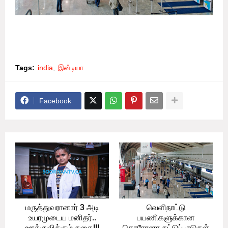
Tags:
india
இன்டியா
Facebook
மருத்துவரானார் 3 அடி
வெளிநாட்டு
உயரமுடைய மனிதர்..
பயணிகளுக்கான
ஊக்குவிக்கும் கதை!!!
கொரோனா கட்டுப்பாடுகள்