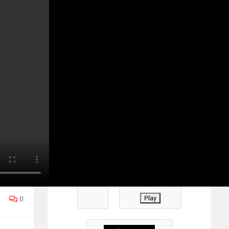
YANTV #TamilTV #sooriyantv
்
.
Play
..
Sooriyan TV
Play
0