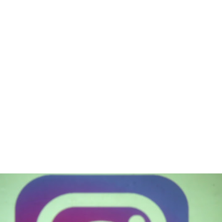
னது? இன்ஸ்டாகிராமில் (Instagram) அசிங்க அசிங்கமாக மெசேஜ் அனுப்புவாங
அதிர்ச்சி
(ஷாக்) ஆகும் அளவிற்கு இதுவொன்றும் புத்தம் புதிய பிரச்சனை அல்ல
்டுகளாகேவ பெரும்பாலான சமூக ஊடக தளங்களில் நாமெல்லாம் சந்திக்கும் ம
ுவான ஒரு பிரச்சனை தான். இருப்பினும் இன்ஸ்டாகிராம் என்பது அடிப்படையில்
ோ மற்றும் வீடியோ ஷேரிங் பிளாட்ஃபார்ம் (Photo, Video Sharing Platform) என
இங்கே "அந்த பிரச்சனை" சற்றே அதிகமாக உள்ளது! சந்தேகமாக இருந்தால்..?
ாகிராமில் ஆக்டிவ் (Active) ஆக இருக்கும் உங்களுடைய தோழிகளிடம், தங்கை
க்காக்களிடம் கேட்டுப்பாருங்கள்; கதை கதைகளாக சொல்லுவார்கள். அப்படிய
லைகளில், அதாவது இன்ஸ்டாகிராம் ஆப்பில் உள்ள டைரக்ட் மெசேஜஸ் (Direct M
M) வழியாக சில "பொருத்தமற்ற" மெசேஜ்கள் வரும் போது பெரும்பாலான பயனர
ுறிப்பிட்ட மெசேஜ்களை அனுப்பியவரை பிளாக் (Block) செய்வதையே வழக்கம
கொண்டுள்ளனர். இனிமேல் அப்படி செய்ய வேண்டாம். ஏனென்றால்..?