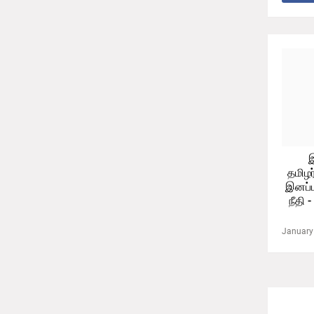
தமிழர
இனப்
நீதி 
January