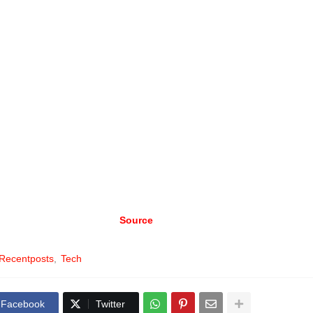
கீழ் நோக்கி ஸ்க்ரோல் (Scroll) செய்ய ரிப்போர்ட் என்கிற ஆப்ஷன் கிடைக்கும்.
 கிளிக் செய்து, பின்னர் ரிப்போர்ட் செய்வதற்கான காரணத்தையும் தேர்ந்தெடுத
ியாக சப்மிட் ரிப்போர்ட் என்கிற பட்டனை கிளிக் செய்யவும்; அவ்வளவு தான்;
ிந்தது! இப்படியாக நீங்கள் ஒரு ரிப்போர்ட்-ஐ சமர்ப்பித்த பிறகு, குறிப்பிட்ட உரையாட
யாக அனுப்பப்பட்ட 30 மெசேஜ்களை, இன்ஸ்டாகிராம் நிறுவனம் மதிப்பாய்வு (R
்யும். நீங்கள் அறிவுசார் சொத்துரிமை மீறலை (Intellectual property infringem
ளிக்காத வரை, உங்கள் அறிக்கை அநாமதேயமாகவே (Anonymous) இருக்கும். 
் ரிப்போர்ட் செய்த அக்கவுண்ட்டிற்கு, யார் ரிப்போர்ட் செய்தார்கள் என்கிற எந்த 
கிடைக்காது என்று அர்த்தம்!
Source
: Gizbot.
Recentposts
Tech
Facebook
Twitter