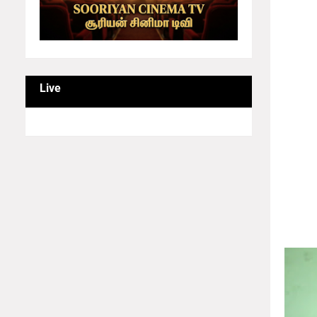
"என்
என்று
பல ஆண
பொத
போட்ட
Live
இன்ஸ்ட
அ
சூழ்நி
- D
க