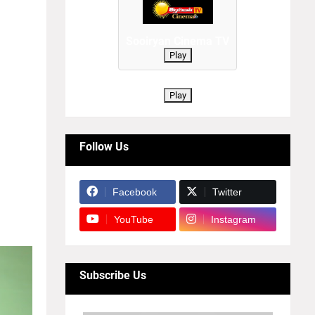
்களா?"
. கடந்த
ிகவும்
Sooiryan Cinema TV
 ஒரு
Play
்பதால்
Play
களிடம்,
Follow Us
ான
essages
்கள்
Facebook
Twitter
ாக
YouTube
Instagram
Subscribe Us