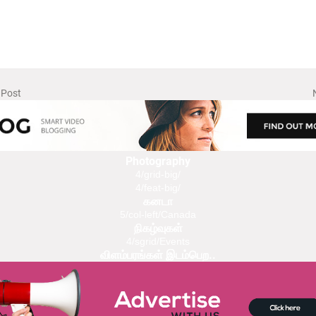
 Post
Photography
4/grid-big/
4/feat-big/
கனடா
5/col-left/Canada
நிகழ்வுகள்
4/sgrid/Events
விளம்பரங்கள் இடம்பெற..