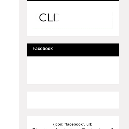
? அதை
ெய்ய
னர் DM
ய
Facebook
் பிரஸ்
மோர்
ய்ய
ப்பிட்ட
கீழ்
8/Pictures/grid-big
ரியாக
்போர்ட்
{icon: "facebook", url: