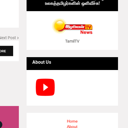
உலகத்தமிழர்களின் ஒளிவீச்சு!
Next Post
TamilTV
About Us
Home
About