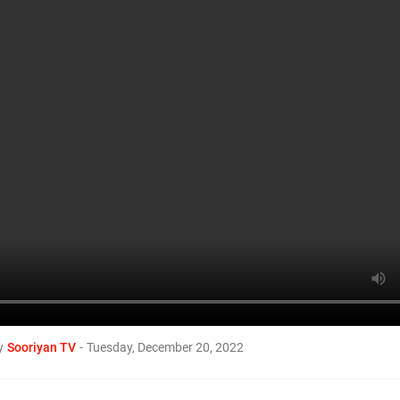
ச்சி கொள் தமிழா! Tamil TV Channel #SOORI
Recentposts
உங்கள் Instagram-ல் யாராச்சும
அசிங்கமா மெசேஜ் அனுப்பினா.
lock பண்ணாம இப்படி செய்ங்க
கதறிடுவாங்க! Tech Tips
y
Sooriyan TV
-
Tuesday, December 20, 2022