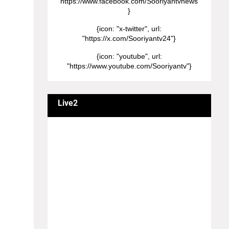
"https://www.facebook.com/Sooriyantvnews"
}
னையே
{icon: "x-twitter", url:
"https://x.com/Sooriyantv24"}
ேஜை
{icon: "youtube", url:
் செய்ய
"https://www.youtube.com/Sooriyantv"}
மட்டுமே
p Chat)
Live2
்சனல்
வணக்கம் நேயர்களே! ஒரு முக்கிய அறிவிப்பு:
எமது சூரியன் தொலைக்காட்சியில்
ர் DM
தமிழர்களுக்கு எதிராக வண்மையாக
யவும்.
எடுக்கப்பட்ட சினிமா திரைப்படங்கள், தமிழ்
தேசிய இனத்துக்கு எதிராக வன்ம
ிளிக்
கருத்துக்களை வெளியிட்டும், நடித்து வரும் பல
்டாம்;
நடிகர், நடிகைகள் நடித்த காட்சிபாடல்களோ,
திரைப்படங்களோ யாவும் எமது தொலைகாட்சியில்
ரொபைல்
ஒளிபரப்பாகது என்பதை அறியத்தருகின்றோம்.
#RIP_VijayDevarakonda #RIP_Samantha
. அங்கே