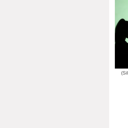
(Si
இன
செ
தண்டிக
நீங்கள