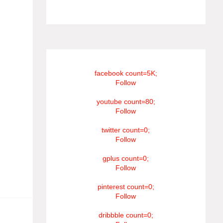
#RIP_VijaySethupathi நிர்வாகம் சூரியன்
டிவி(SOORIYAN TV).
்து,
 வேலை
லில்
facebook count=5K;
eview)
Follow
ent)
youtube count=80;
அதாவது
Follow
தகவலும்
twitter count=0;
Follow
gplus count=0;
Follow
pinterest count=0;
Follow
dribbble count=0;