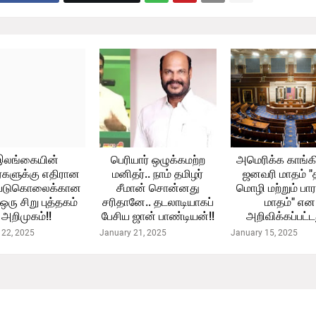
இலங்கையின்
பெரியார் ஒழுக்கமற்ற
அமெரிக்க காங்க
்களுக்கு எதிரான
மனிதர்.. நாம் தமிழர்
ஜனவரி மாதம் "த
படுகொலைக்கான
சீமான் சொன்னது
மொழி மற்றும் பார
- ஒரு சிறு புத்தகம்
சரிதானே.. தடலாடியாகப்
மாதம்" என
அறிமுகம்!!
பேசிய ஜான் பாண்டியன்!!
அறிவிக்கப்பட்டத
 22, 2025
January 21, 2025
January 15, 2025