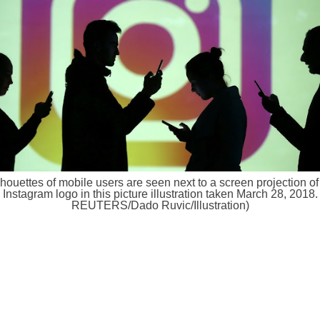
lhouettes of mobile users are seen next to a screen projection of
Instagram logo in this picture illustration taken March 28, 2018.
REUTERS/Dado Ruvic/Illustration)
்ஸ்டாகிராமில், மெசேஜ்கள் வழியாக உங்களை தொந்தரவு செய்யும் ஒருவரை பிள
ய்வது என்பது, அந்த நபரை ஒதுக்கி வைக்கும் ஒரு வழியாகுமே தவிர, அந்த ந
்கும் ஒரு வழி அல்ல! உங்களுக்கு "அசிங்க அசிங்கமாக" மெசேஜ் அனுப்பியவர்
் "ஆப்பு அடிக்க" வேண்டாமா? அப்படி செய்ய விரும்புபவர்களுக்கு ஒன்றல்ல, மொ