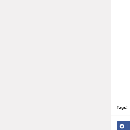
அதை
கடைச
முட
கடைசி
செய
புகார
நீங்கள
Tags: