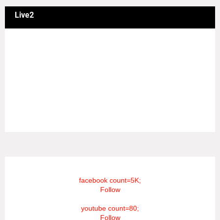
Live2
வணக்கம் நேயர்களே! ஒரு முக்கிய அறிவிப்பு: எமது சூரியன்
தொலைக்காட்சியில் தமிழர்களுக்கு எதிராக வண்மையாக
எடுக்கப்பட்ட சினிமா திரைப்படங்கள், தமிழ் தேசிய இனத்துக்கு
எதிராக வன்ம கருத்துக்களை வெளியிட்டும், நடித்து வரும் பல
நடிகர், நடிகைகள் நடித்த காட்சிபாடல்களோ, திரைப்படங்களோ
யாவும் எமது தொலைகாட்சியில் ஒளிபரப்பாகது என்பதை
அறியத்தருகின்றோம். #RIP_VijayDevarakonda
#RIP_Samantha #RIP_VijaySethupathi நிர்வாகம் சூரியன்
டிவி(SOORIYAN TV).
facebook count=5K;
Follow
youtube count=80;
Follow