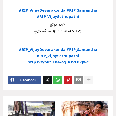
#RIP_VijayDevarakonda
#RIP_Samantha
#RIP_VijaySethupathi
நிர்வாகம்
சூரியன் டிவி(SOORIYAN TV).
#RIP_VijayDevarakonda
#RIP_Samantha
#RIP_VijaySethupathi
https://youtu.be/oqUOVEB7Jwc
Facebook