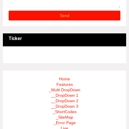
Ticker
3/recent/ticker-posts
Home
Features
_Multi DropDown
__DropDown 1
__DropDown 2
__DropDown 3
_ShortCodes
_SiteMap
_Error Page
Live