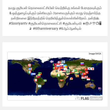
நமது சூரியன் தொலைகாட்சியின் வெற்றிக்கு உங்கள் பேராதரவுக்கும்
& ஒத்துழைப்புக்கும் நல்கிவரும் அனைவருக்கும் எமது நெஞ்சார்ந்த
நன்றிகளை இந்நேரத்தில் தெரிவித்துக்கொள்கின்றோம். நன்றி🙏
#Sooriyantv #சூரியன்தொலைகாட்சி #சூரியன்டிவி ☀️🎂🎉🎊📺🖥
📡 #6thanniversary #6ஆம்ஆண்டில்
Our Viewer's Countries