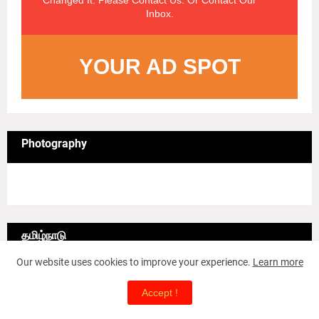
Changed It. Please Contact Us. Or Contact Our
Inbox.
YOUR AD SPOT
Photography
4/sgrid/Photography
தமிழ்நாடு
Our website uses cookies to improve your experience.
Learn more
6/lgrid/தமிழ்நாடு
Accept !