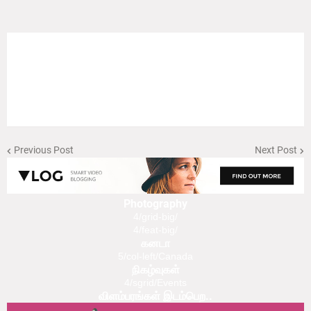
Previous Post
Next Post
Photography
4/grid-big/
4/feat-big/
கனடா
5/col-left/Canada
நிகழ்வுகள்
4/sgrid/Events
விளம்பரங்கள் இடம்பெற..