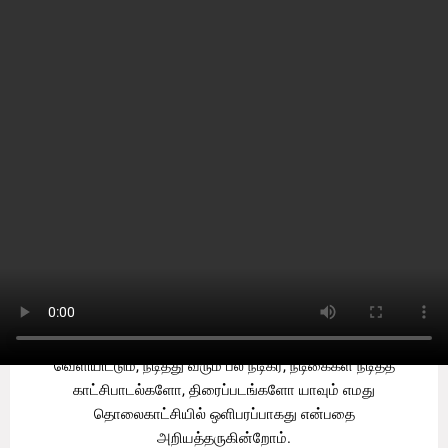
Home
வணக்கம் நேயர்களே! ஒரு
முக்கிய அறிவிப்பு:
by
Sooriyan TV
-
Tuesday, August 05, 2025
0
எமது சூரியன் தொலைக்காட்சியில் தமிழர்களுக்கு எதிராக
வண்மையாக எடுக்கப்பட்ட சினிமா திரைப்படங்கள், தமிழ்
தேசிய இனத்துக்கு எதிராக வன்ம கருத்துக்களை
வெளியிட்டும், நடித்து வரும் பல நடிகர், நடிகைகள் நடித்த
காட்சிபாடல்களோ, திரைப்படங்களோ யாவும் எமது
தொலைகாட்சியில் ஒளிபரப்பாகது என்பதை
அறியத்தருகின்றோம்.