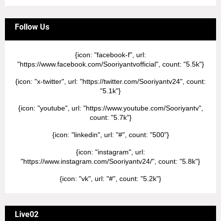
Follow Us
{icon: "facebook-f", url:
"https://www.facebook.com/Sooriyantvofficial", count: "5.5k"}
{icon: "x-twitter", url: "https://twitter.com/Sooriyantv24", count:
"5.1k"}
{icon: "youtube", url: "https://www.youtube.com/Sooriyantv",
count: "5.7k"}
{icon: "linkedin", url: "#", count: "500"}
{icon: "instagram", url:
"https://www.instagram.com/Sooriyantv24/", count: "5.8k"}
{icon: "vk", url: "#", count: "5.2k"}
Live02