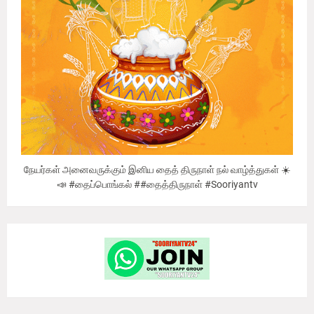
நேயர்கள் அனைவருக்கும் இனிய தைத் திருநாள் நல் வாழ்த்துகள் ☀️
📣 #தைப்பொங்கல் ##தைத்திருநாள் #Sooriyantv