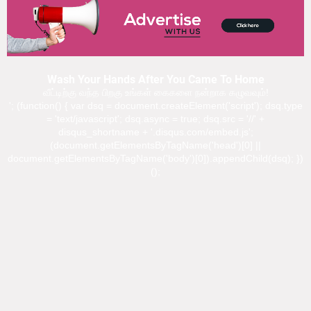
Wash Your Hands After You Came To Home
வீட்டிற்கு வந்த பிறகு உங்கள் கைகளை நன்றாக கழுவவும்!
'; (function() { var dsq = document.createElement('script'); dsq.type
= 'text/javascript'; dsq.async = true; dsq.src = '//' +
disqus_shortname + '.disqus.com/embed.js';
(document.getElementsByTagName('head')[0] ||
document.getElementsByTagName('body')[0]).appendChild(dsq); })
();