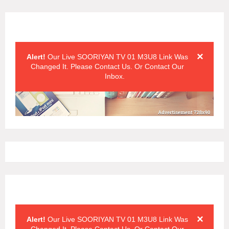
Alert Messages
Click on the "x" symbol to close the alert message.
×
Alert!
Our Live SOORIYAN TV 01 M3U8 Link Was
Changed It. Please Contact Us. Or Contact Our
Inbox.
Alert Messages
Click on the "x" symbol to close the alert message.
×
Alert!
Our Live SOORIYAN TV 01 M3U8 Link Was