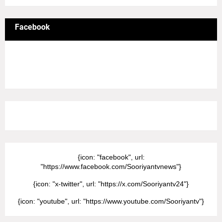
Facebook
8/Pictures/grid-big
{icon: "facebook", url:
"https://www.facebook.com/Sooriyantvnews"}
{icon: "x-twitter", url: "https://x.com/Sooriyantv24"}
{icon: "youtube", url: "https://www.youtube.com/Sooriyantv"}