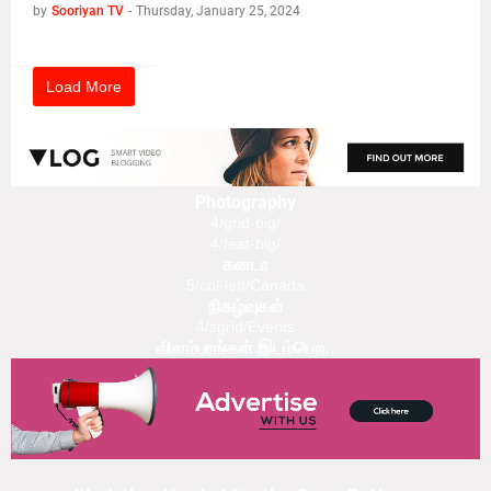
by
Sooriyan TV
-
Thursday, January 25, 2024
Load More
Photography
4/grid-big/
4/feat-big/
கனடா
5/col-left/Canada
நிகழ்வுகள்
4/sgrid/Events
விளம்பரங்கள் இடம்பெற..