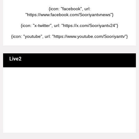
{icon: "facebook", url:
"https://www.facebook.com/Sooriyantvnews"}
{icon: "x-twitter", url: "https://x.com/Sooriyantv24"}
{icon: "youtube", url: "https://www.youtube.com/Sooriyantv"}
Live2
வணக்கம் நேயர்களே! ஒரு முக்கிய அறிவிப்பு: எமது சூரியன்
தொலைக்காட்சியில் தமிழர்களுக்கு எதிராக வண்மையாக
எடுக்கப்பட்ட சினிமா திரைப்படங்கள், தமிழ் தேசிய இனத்துக்கு
எதிராக வன்ம கருத்துக்களை வெளியிட்டும், நடித்து வரும் பல
நடிகர், நடிகைகள் நடித்த காட்சிபாடல்களோ, திரைப்படங்களோ
யாவும் எமது தொலைகாட்சியில் ஒளிபரப்பாகது என்பதை
அறியத்தருகின்றோம். #RIP_VijayDevarakonda
#RIP_Samantha #RIP_VijaySethupathi நிர்வாகம் சூரியன்
டிவி(SOORIYAN TV).