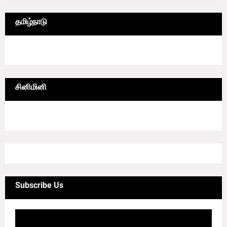
தமிழ்நாடு
6/lgrid/தமிழ்நாடு
சினிமினி
4/sgrid/CineMini
Subscribe Us