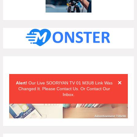
Alert Messages
Click on the "x" symbol to close the alert message.
×
Alert!
Our Live SOORIYAN TV 01 M3U8 Link Was
Changed It. Please Contact Us. Or Contact Our
Inbox.