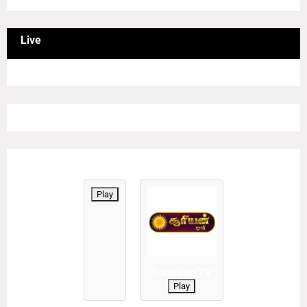
Live
Play
Sooriyan TV
Play