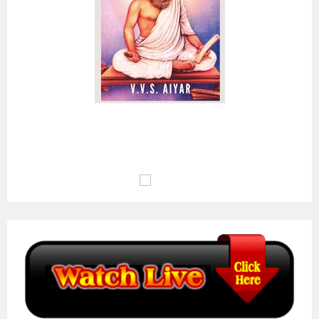
அழுக்கா றுடையான்கண் ஆக்கம்போன்று இல்லை
ஒழுக்க மிலான்கண் உயர்வு..
(குறள் எண்:
135
)
மு.வ : பொறாமை உடையவனிடத்தில் ஆக்கம் இல்லாதவாறு போல,
ஒழுக்கம் இல்லாதவனுடைய வாழ்க்கையில் உயர்வு இல்லையாகும்..