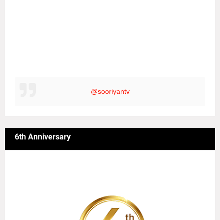
@sooriyantv
6th Anniversary