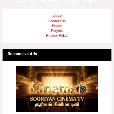
Wash Your Hands After You Came To Home
வீட்டிற்கு வந்த பிறகு உங்கள் கைகளை நன்றாக கழுவவும்!
About
Contact us
Home
Players
Privacy Policy
Responsive Ads