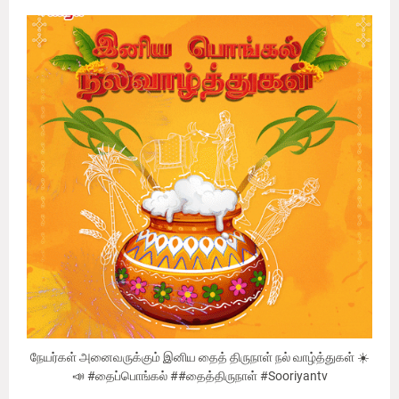
நேயர்கள் அனைவருக்கும் இனிய தைத் திருநாள் நல் வாழ்த்துகள் ☀️
📣 #தைப்பொங்கல் ##தைத்திருநாள் #Sooriyantv