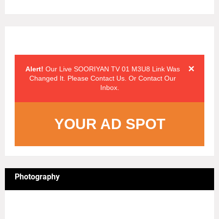
Alert Messages
Click on the "x" symbol to close the alert message.
×
Alert!
Our Live SOORIYAN TV 01 M3U8 Link Was
Changed It. Please Contact Us. Or Contact Our
Inbox.
YOUR AD SPOT
Photography
4/sgrid/Photography