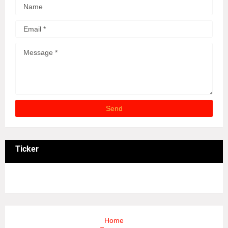
Ticker
3/recent/ticker-posts
Home