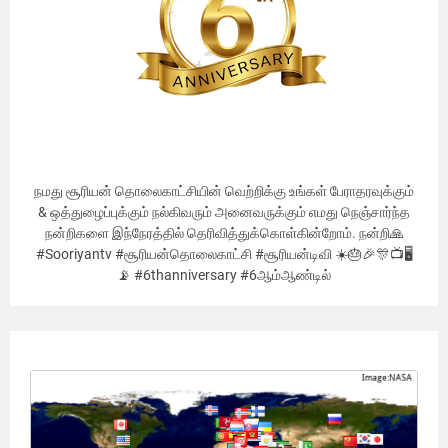
நமது சூரியன் தொலைகாட்சியின் வெற்றிக்கு உங்கள் பேராதரவுக்கும்
& ஒத்துழைப்புக்கும் நல்கிவரும் அனைவருக்கும் எமது நெஞ்சார்ந்த
நன்றிகளை இந்நேரத்தில் தெரிவித்துக்கொள்கின்றோம். நன்றி🙏
#Sooriyantv #சூரியன்தொலைகாட்சி #சூரியன்டிவி ☀️🎂🎉🎊📺🖥
📡 #6thanniversary #6ஆம்ஆண்டில்
Our Viewer's Countries