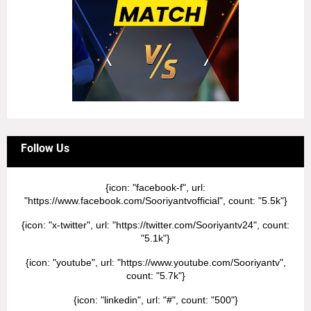
Follow Us
{icon: "facebook-f", url:
"https://www.facebook.com/Sooriyantvofficial", count: "5.5k"}
{icon: "x-twitter", url: "https://twitter.com/Sooriyantv24", count:
"5.1k"}
{icon: "youtube", url: "https://www.youtube.com/Sooriyantv",
count: "5.7k"}
{icon: "linkedin", url: "#", count: "500"}