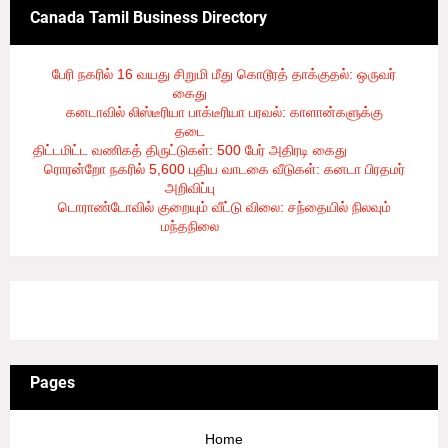
Canada Tamil Business Directory
பேரி நகரில் 16 வயது சிறுமி மீது கொடூரத் தாக்குதல்: ஒருவர்
கைது
- 8/6/2026
கனடாவில் லிஸ்டீரியா பாக்டீரியா பரவல்: காளான்களுக்கு
தடை
- 8/6/2026
திட்டமிட்ட வணிகத் திருட்டுகள்: 500 பேர் அதிரடி கைது
- 8/6/2026
ரொரன்றோ நகரில் 5,600 புதிய வாடகை வீடுகள்: கனடா பிரதமர்
அறிவிப்பு
- 8/6/2026
டொராண்டோவில் குறையும் வீட்டு விலை: சந்தையில் நிலவும்
மந்தநிலை
- 8/6/2026
3/recent/ticker-posts
Pages
Home