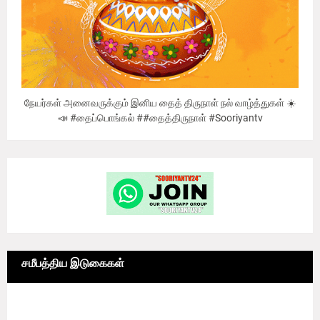
நேயர்கள் அனைவருக்கும் இனிய தைத் திருநாள் நல் வாழ்த்துகள் ☀️
📣 #தைப்பொங்கல் ##தைத்திருநாள் #Sooriyantv
சமீபத்திய இடுகைகள்
6/news/grid-big