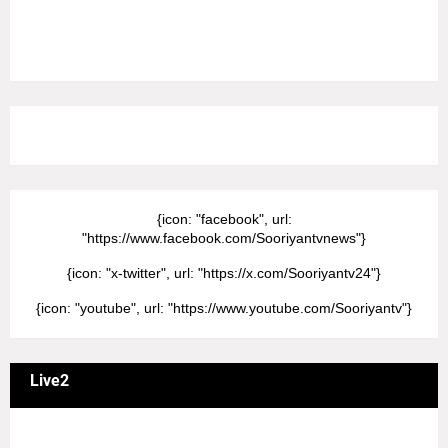
8/Pictures/grid-big
{icon: "facebook", url:
"https://www.facebook.com/Sooriyantvnews"}
{icon: "x-twitter", url: "https://x.com/Sooriyantv24"}
{icon: "youtube", url: "https://www.youtube.com/Sooriyantv"}
Live2
வணக்கம் நேயர்களே! ஒரு முக்கிய அறிவிப்பு: எமது சூரியன்