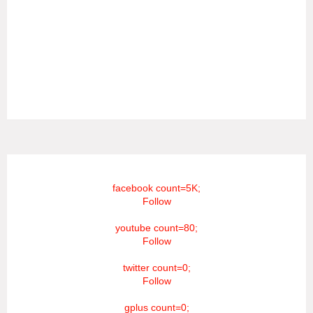
தொலைக்காட்சியில் தமிழர்களுக்கு எதிராக வண்மையாக
எடுக்கப்பட்ட சினிமா திரைப்படங்கள், தமிழ் தேசிய இனத்துக்கு
எதிராக வன்ம கருத்துக்களை வெளியிட்டும், நடித்து வரும் பல
நடிகர், நடிகைகள் நடித்த காட்சிபாடல்களோ, திரைப்படங்களோ
யாவும் எமது தொலைகாட்சியில் ஒளிபரப்பாகது என்பதை
அறியத்தருகின்றோம். #RIP_VijayDevarakonda
#RIP_Samantha #RIP_VijaySethupathi நிர்வாகம் சூரியன்
டிவி(SOORIYAN TV).
facebook count=5K;
Follow
youtube count=80;
Follow
twitter count=0;
Follow
gplus count=0;