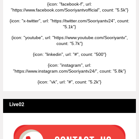
{icon: "facebook-f", url:
"https://www.facebook.com/Sooriyantvofficial", count: "5.5k"}
{icon: "x-twitter", url: "https://twitter.com/Sooriyantv24", count:
"5.1k"}
{icon: "youtube", url: "https://www.youtube.com/Sooriyantv",
count: "5.7k"}
{icon: "linkedin", url: "#", count: "500"}
{icon: "instagram", url:
"https://www.instagram.com/Sooriyantv24/", count: "5.8k"}
{icon: "vk", url: "#", count: "5.2k"}
Live02