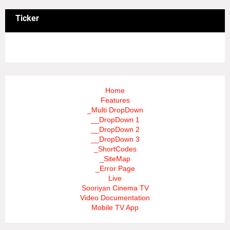
Ticker
3/recent/ticker-posts
Home
Features
_Multi DropDown
__DropDown 1
__DropDown 2
__DropDown 3
_ShortCodes
_SiteMap
_Error Page
Live
Sooriyan Cinema TV
Video Documentation
Mobile TV App