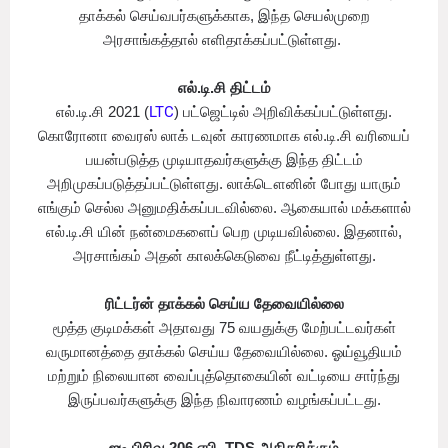
தாக்கல் செய்வபர்களுக்காக, இந்த செயல்முறை
அரசாங்கத்தால் எளிதாக்கப்பட்டுள்ளது.
எல்.டி.சி திட்டம்
எல்.டி.சி 2021 (
LTC
) பட்ஜெட்டில் அறிவிக்கப்பட்டுள்ளது.
கொரோனா வைரஸ் லாக் டவுன் காரணமாக எல்.டி.சி வரியைப்
பயன்படுத்த முடியாதவர்களுக்கு இந்த திட்டம்
அறிமுகப்படுத்தப்பட்டுள்ளது. லாக்டௌனின் போது யாரும்
எங்கும் செல்ல அனுமதிக்கப்படவில்லை. ஆகையால் மக்களால்
எல்.டி.சி யின் நன்மைகளைப் பெற முடியவில்லை. இதனால்,
அரசாங்கம் அதன் காலக்கெடுவை நீட்டித்துள்ளது.
ரிட்டர்ன் தாக்கல் செய்ய தேவையில்லை
மூத்த குடிமக்கள் அதாவது 75 வயதுக்கு மேற்பட்டவர்கள்
வருமானத்தை தாக்கல் செய்ய தேவையில்லை. ஓய்வூதியம்
மற்றும் நிலையான வைப்புத்தொகையின் வட்டியை சார்ந்து
இருப்பவர்களுக்கு இந்த நிவாரணம் வழங்கப்பட்டது.
ஐடி பிரிவு 206 ஏபி, TDS அதிகரிக்கும்