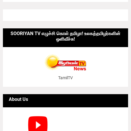
SOORIYAN TV எழுச்சி கொள் தமிழா! உலகத்தமிழர்களின்
ஒளிவீச்சு!
TamilTV
About Us