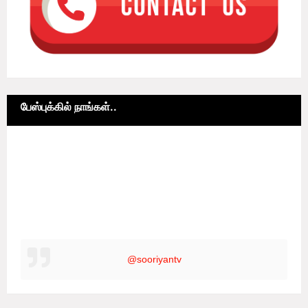
பேஸ்புக்கில் நாங்கள்..
@sooriyantv