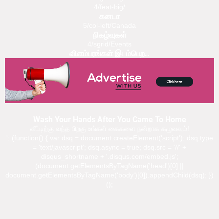
4/feat-big/
கனடா
5/col-left/Canada
நிகழ்வுகள்
4/sgrid/Events
விளம்பரங்கள் இடம்பெற..
Wash Your Hands After You Came To Home
வீட்டிற்கு வந்த பிறகு உங்கள் கைகளை நன்றாக கழுவவும்!
'; (function() { var dsq = document.createElement('script'); dsq.type
= 'text/javascript'; dsq.async = true; dsq.src = '//' +
disqus_shortname + '.disqus.com/embed.js';
(document.getElementsByTagName('head')[0] ||
document.getElementsByTagName('body')[0]).appendChild(dsq); })
();