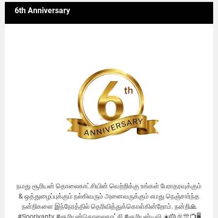
6th Anniversary
நமது சூரியன் தொலைகாட்சியின் வெற்றிக்கு உங்கள் பேராதரவுக்கும்
& ஒத்துழைப்புக்கும் நல்கிவரும் அனைவருக்கும் எமது நெஞ்சார்ந்த
நன்றிகளை இந்நேரத்தில் தெரிவித்துக்கொள்கின்றோம். நன்றி🙏
#Sooriyantv #சூரியன்தொலைகாட்சி #சூரியன்டிவி ☀️🎂🎉🎊📺🖥