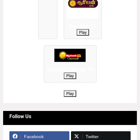
Sooriyan TV
Play
Sooiryan Cinema TV
Play
Play
Follow Us
Facebook
Twitter