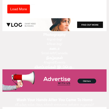
Load More
Photography
4/grid-big/
4/feat-big/
கனடா
5/col-left/Canada
நிகழ்வுகள்
4/sgrid/Events
விளம்பரங்கள் இடம்பெற..
Wash Your Hands After You Came To Home
வீட்டிற்கு வந்த பிறகு உங்கள் கைகளை நன்றாக கழுவவும்!