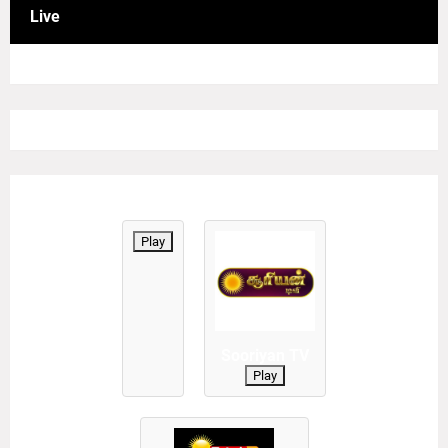
Live
Play
Sooriyan TV
Play