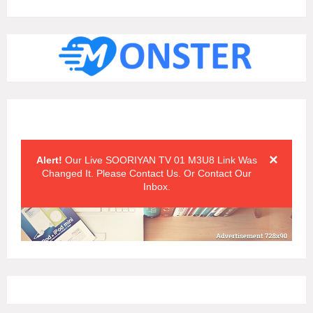
Alert Messages
Click on the "x" symbol to close the alert message.
×
Alert!
Our Live SOORIYAN TV 01 M3U8 Link Was
Changed It. Please Contact Us. Or Contact Our
Inbox.