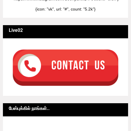
{icon: "vk", url: "#", count: "5.2k"}
Live02
பேஸ்புக்கில் நாங்கள்..