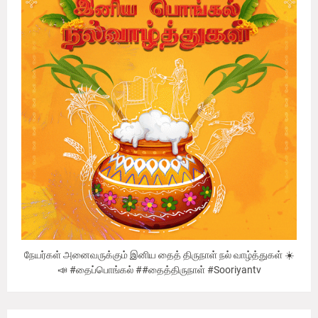
நேயர்கள் அனைவருக்கும் இனிய தைத் திருநாள் நல் வாழ்த்துகள் ☀️
📣 #தைப்பொங்கல் ##தைத்திருநாள் #Sooriyantv