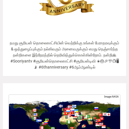
நமது சூரியன் தொலைகாட்சியின் வெற்றிக்கு உங்கள் பேராதரவுக்கும்
& ஒத்துழைப்புக்கும் நல்கிவரும் அனைவருக்கும் எமது நெஞ்சார்ந்த
நன்றிகளை இந்நேரத்தில் தெரிவித்துக்கொள்கின்றோம். நன்றி🙏
#Sooriyantv #சூரியன்தொலைகாட்சி #சூரியன்டிவி ☀️🎂🎉🎊📺🖥
📡 #6thanniversary #6ஆம்ஆண்டில்
Our Viewer's Countries