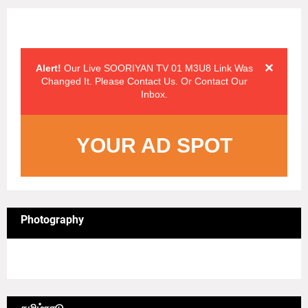
Alert Messages
Click on the "x" symbol to close the alert message.
×
Alert!
Our Live SOORIYAN TV 01 M3U8 Link Was
Changed It. Please Contact Us. Or Contact Our
Inbox.
YOUR AD SPOT
Photography
4/sgrid/Photography