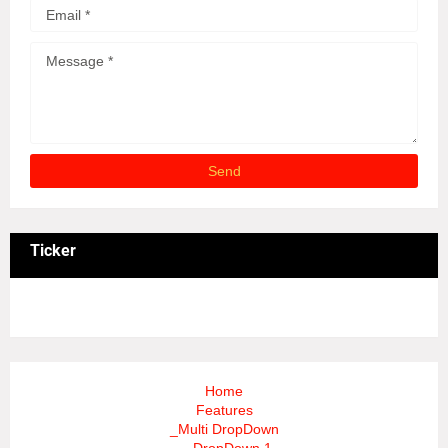
Ticker
3/recent/ticker-posts
Home
Features
_Multi DropDown