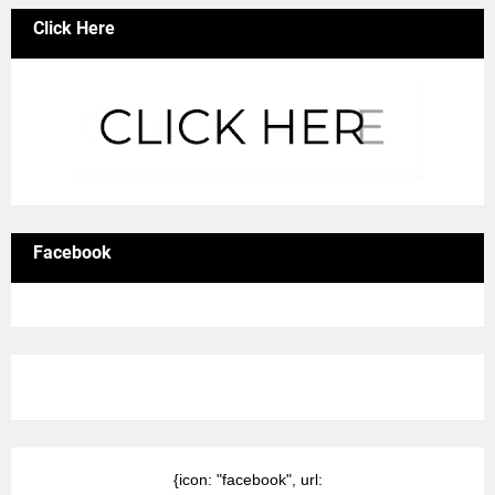
Click Here
Facebook
8/Pictures/grid-big
{icon: "facebook", url: