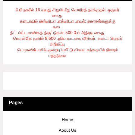
பேரி நகரில் 16 வயது சிறுமி மீது கொடூரத் தாக்குதல்: ஒருவர்
கைது
- 8/6/2026
கனடாவில் லிஸ்டீரியா பாக்டீரியா பரவல்: காளான்களுக்கு
தடை
- 8/6/2026
திட்டமிட்ட வணிகத் திருட்டுகள்: 500 பேர் அதிரடி கைது
- 8/6/2026
ரொரன்றோ நகரில் 5,600 புதிய வாடகை வீடுகள்: கனடா பிரதமர்
அறிவிப்பு
- 8/6/2026
டொராண்டோவில் குறையும் வீட்டு விலை: சந்தையில் நிலவும்
மந்தநிலை
- 8/6/2026
3/recent/ticker-posts
Pages
Home
About Us