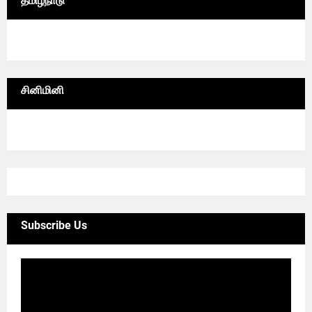
தமிழ்நாடு
6/lgrid/தமிழ்நாடு
சினிமினி
4/sgrid/CineMini
Subscribe Us