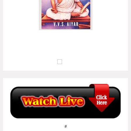
அழுக்கா றுடையான்கண் ஆக்கம்போன்று இல்லை
ஒழுக்க மிலான்கண் உயர்வு..
(குறள் எண்:
135
)
மு.வ : பொறாமை உடையவனிடத்தில் ஆக்கம் இல்லாதவாறு போல,
ஒழுக்கம் இல்லாதவனுடைய வாழ்க்கையில் உயர்வு இல்லையாகும்..
#