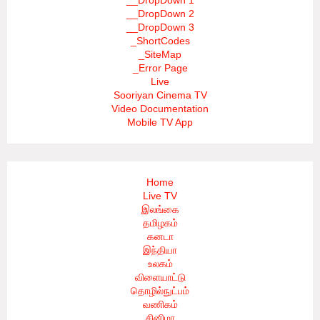
__DropDown 1
__DropDown 2
__DropDown 3
_ShortCodes
_SiteMap
_Error Page
Live
Sooriyan Cinema TV
Video Documentation
Mobile TV App
Home
Live TV
இலங்கை
தமிழகம்
கனடா
இந்தியா
உலகம்
விளையாட்டு
தொழில்நுட்பம்
வணிகம்
சினிமா