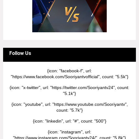
Follow Us
{icon: "facebook-f", url:
"https://www.facebook.com/Sooriyantvofficial", count: "5.5k"}
{icon: "x-twitter", url: "https://twitter.com/Sooriyantv24", count:
"5.1k"}
{icon: "youtube", url: "https://www.youtube.com/Sooriyantv",
count: "5.7k"}
{icon: "linkedin", url: "#", count: "500"}
{icon: "instagram", url:
"https://www.instagram.com/Sooriyantv24/", count: "5.8k"}