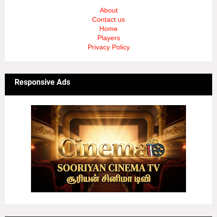
About
Contact us
Home
Players
Privacy Policy
Responsive Ads