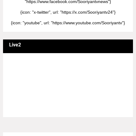
"https://www.facebook.com/Sooriyantvnews"}
{icon: "x-twitter", url: "https://x.com/Sooriyantv24"}
{icon: "youtube", url: "https://www.youtube.com/Sooriyantv"}
Live2
வணக்கம் நேயர்களே! ஒரு முக்கிய அறிவிப்பு: எமது சூரியன்
தொலைக்காட்சியில் தமிழர்களுக்கு எதிராக வண்மையாக
எடுக்கப்பட்ட சினிமா திரைப்படங்கள், தமிழ் தேசிய இனத்துக்கு
எதிராக வன்ம கருத்துக்களை வெளியிட்டும், நடித்து வரும் பல
நடிகர், நடிகைகள் நடித்த காட்சிபாடல்களோ, திரைப்படங்களோ
யாவும் எமது தொலைகாட்சியில் ஒளிபரப்பாகது என்பதை
அறியத்தருகின்றோம். #RIP_VijayDevarakonda
#RIP_Samantha #RIP_VijaySethupathi நிர்வாகம் சூரியன்
டிவி(SOORIYAN TV).