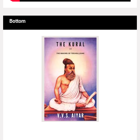
Bottom
அழுக்கா றுடையான்கண் ஆக்கம்போன்று இல்லை
ஒழுக்க மிலான்கண் உயர்வு..
(குறள் எண்:
135
)