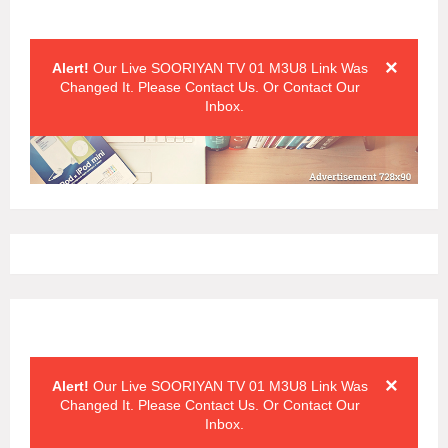
Alert Messages
Click on the "x" symbol to close the alert message.
×
Alert!
Our Live SOORIYAN TV 01 M3U8 Link Was
Changed It. Please Contact Us. Or Contact Our
Inbox.
Alert Messages
Click on the "x" symbol to close the alert message.
×
Alert!
Our Live SOORIYAN TV 01 M3U8 Link Was
Changed It. Please Contact Us. Or Contact Our
Inbox.