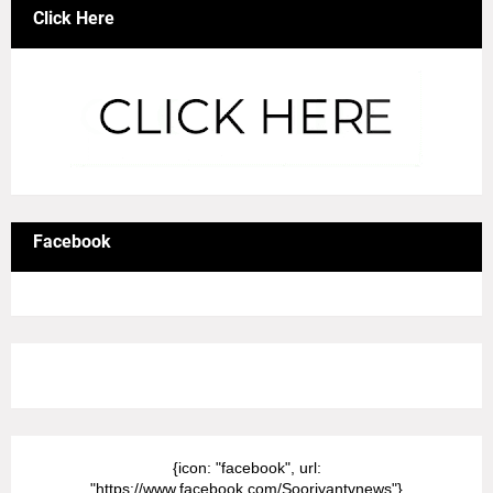
Click Here
Facebook
8/Pictures/grid-big
{icon: "facebook", url:
"https://www.facebook.com/Sooriyantvnews"}