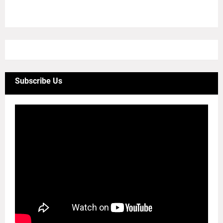
4/sgrid/CineMini
Subscribe Us