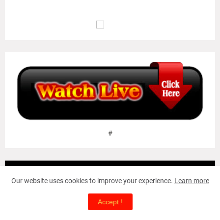
மு.வ : பொறாமை உடையவனிடத்தில் ஆக்கம் இல்லாதவாறு போல,
ஒழுக்கம் இல்லாதவனுடைய வாழ்க்கையில் உயர்வு இல்லையாகும்..
#
Translate
Our website uses cookies to improve your experience.
Learn more
Translate
Accept !