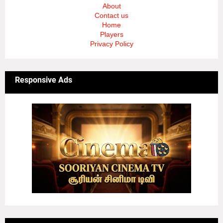
About
Contact us
Home
Players
Privacy Policy
Responsive Ads