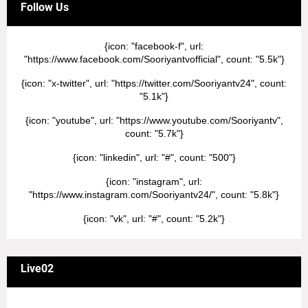
Follow Us
{icon: "facebook-f", url:
"https://www.facebook.com/Sooriyantvofficial", count: "5.5k"}
{icon: "x-twitter", url: "https://twitter.com/Sooriyantv24", count:
"5.1k"}
{icon: "youtube", url: "https://www.youtube.com/Sooriyantv",
count: "5.7k"}
{icon: "linkedin", url: "#", count: "500"}
{icon: "instagram", url:
"https://www.instagram.com/Sooriyantv24/", count: "5.8k"}
{icon: "vk", url: "#", count: "5.2k"}
Live02