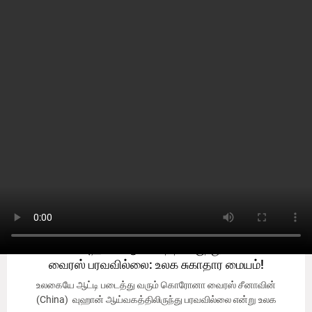
WHO
WHO
WHO
சீனாவின் வுஹான் ஆய்வகத்திலிருந்து கொரோனா
வைரஸ் பரவவில்லை: உலக சுகாதார மையம்!
உலகையே ஆட்டி படைத்து வரும் கொரோனா வைரஸ் சீனாவின்
(China) வுஹான் ஆய்வகத்திலிருந்து பரவவில்லை என்று உலக