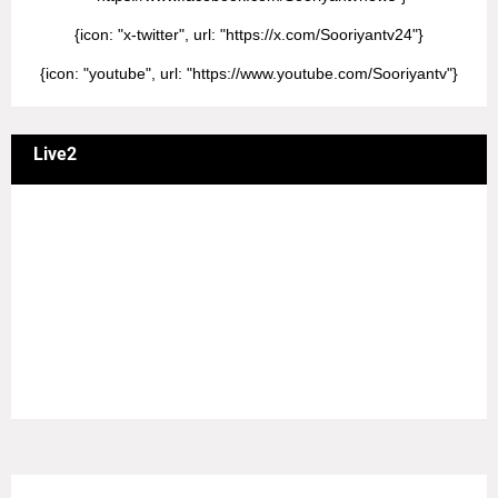
{icon: "x-twitter", url: "https://x.com/Sooriyantv24"}
{icon: "youtube", url: "https://www.youtube.com/Sooriyantv"}
Live2
வணக்கம் நேயர்களே! ஒரு முக்கிய அறிவிப்பு: எமது சூரியன்
தொலைக்காட்சியில் தமிழர்களுக்கு எதிராக வண்மையாக
எடுக்கப்பட்ட சினிமா திரைப்படங்கள், தமிழ் தேசிய இனத்துக்கு
எதிராக வன்ம கருத்துக்களை வெளியிட்டும், நடித்து வரும் பல
நடிகர், நடிகைகள் நடித்த காட்சிபாடல்களோ, திரைப்படங்களோ
யாவும் எமது தொலைகாட்சியில் ஒளிபரப்பாகது என்பதை
அறியத்தருகின்றோம். #RIP_VijayDevarakonda
#RIP_Samantha #RIP_VijaySethupathi நிர்வாகம் சூரியன்
டிவி(SOORIYAN TV).