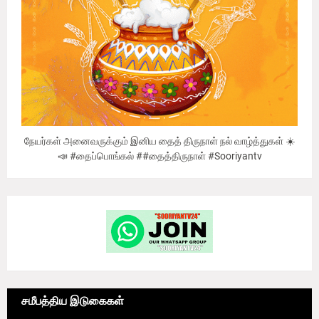
நேயர்கள் அனைவருக்கும் இனிய தைத் திருநாள் நல் வாழ்த்துகள் ☀️
📣 #தைப்பொங்கல் ##தைத்திருநாள் #Sooriyantv
சமீபத்திய இடுகைகள்