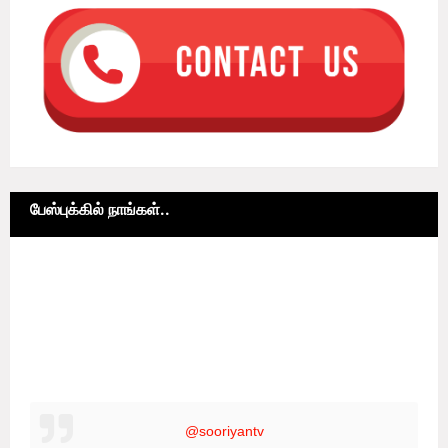
பேஸ்புக்கில் நாங்கள்..
@sooriyantv