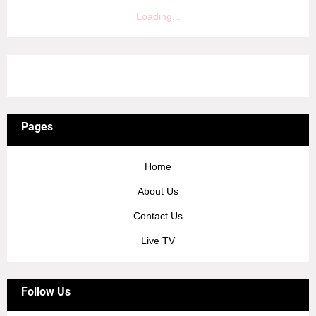
Loading...
3/recent/ticker-posts
Pages
Home
About Us
Contact Us
Live TV
Follow Us