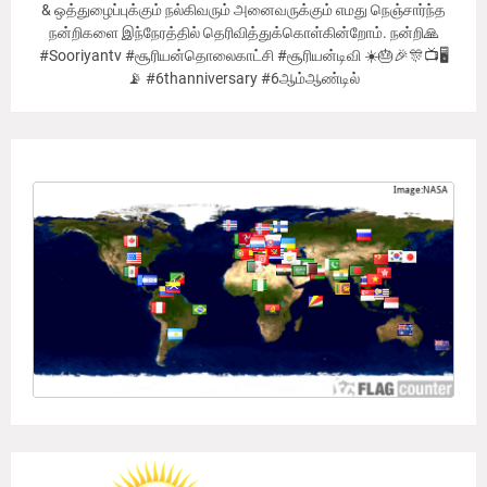
& ஒத்துழைப்புக்கும் நல்கிவரும் அனைவருக்கும் எமது நெஞ்சார்ந்த
நன்றிகளை இந்நேரத்தில் தெரிவித்துக்கொள்கின்றோம். நன்றி🙏
#Sooriyantv #சூரியன்தொலைகாட்சி #சூரியன்டிவி ☀️🎂🎉🎊📺🖥
📡 #6thanniversary #6ஆம்ஆண்டில்
Our Viewer's Countries