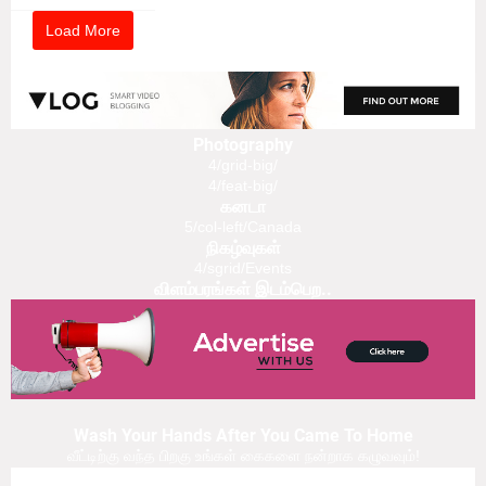
Load More
Photography
4/grid-big/
4/feat-big/
கனடா
5/col-left/Canada
நிகழ்வுகள்
4/sgrid/Events
விளம்பரங்கள் இடம்பெற..
Wash Your Hands After You Came To Home
வீட்டிற்கு வந்த பிறகு உங்கள் கைகளை நன்றாக கழுவவும்!