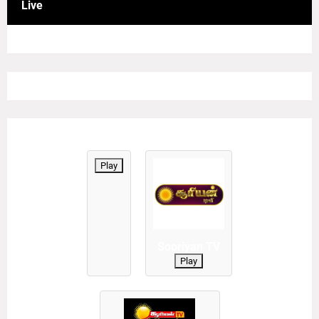
Live
Play
Sooriyan TV
Play