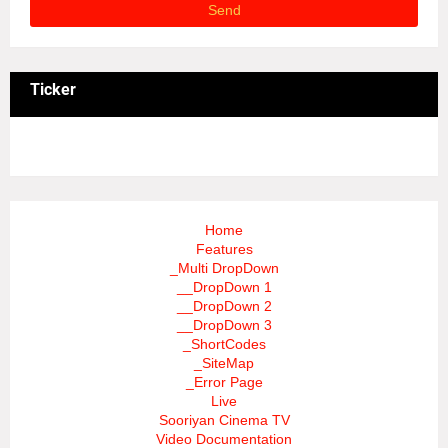
Ticker
3/recent/ticker-posts
Home
Features
_Multi DropDown
__DropDown 1
__DropDown 2
__DropDown 3
_ShortCodes
_SiteMap
_Error Page
Live
Sooriyan Cinema TV
Video Documentation