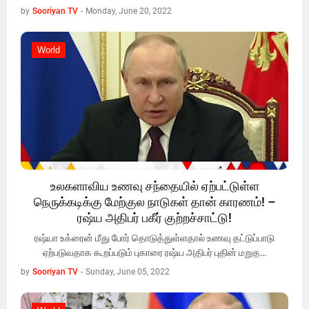
by
Sooriyan TV
-
Monday, June 20, 2022
World
World
உலகளாவிய உணவு சந்தையில் ஏற்பட்டுள்ள
நெருக்கடிக்கு மேற்குல நாடுகள் தான் காரணம்! –
ரஷ்ய அதிபர் பகீர் குற்றச்சாட்டு!
ரஷ்யா உக்ரைன் மீது போர் தொடுத்துள்ளதால் உணவு தட்டுப்பாடு
ஏற்படுவதாக கூறப்படும் புகாரை ரஷ்ய அதிபர் புதின் மறுத…
by
Sooriyan TV
-
Sunday, June 05, 2022