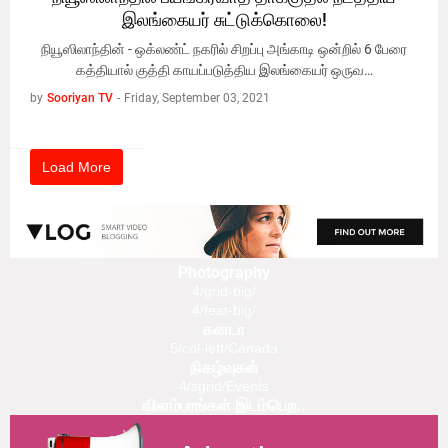
இலங்கையர் சுட்டுக்கொலை!
நியூஸிலாந்தின் - ஒக்லண்ட் நகரில் சிறப்பு அங்காடி ஒன்றில் 6 பேரை
கத்தியால் குத்தி காயப்படுத்திய இலங்கையர் ஒருவ…
by
Sooriyan TV
-
Friday, September 03, 2021
Load More
Photography
4/grid-big/
4/feat-big/
கனடா
5/col-left/Canada
நிகழ்வுகள்
4/sgrid/Events
விளம்பரங்கள் இடம்பெற..