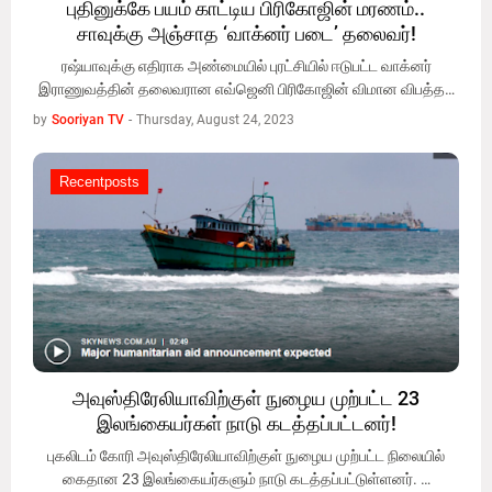
புதினுக்கே பயம் காட்டிய பிரிகோஜின் மரணம்..
சாவுக்கு அஞ்சாத ‘வாக்னர் படை’ தலைவர்!
ரஷ்யாவுக்கு எதிராக அண்மையில் புரட்சியில் ஈடுபட்ட வாக்னர்
இராணுவத்தின் தலைவரான எவ்ஜெனி பிரிகோஜின் விமான விபத்த…
by
Sooriyan TV
-
Thursday, August 24, 2023
Recentposts
Recentposts
அவுஸ்திரேலியாவிற்குள் நுழைய முற்பட்ட 23
இலங்கையர்கள் நாடு கடத்தப்பட்டனர்!
புகலிடம் கோரி அவுஸ்திரேலியாவிற்குள் நுழைய முற்பட்ட நிலையில்
கைதான 23 இலங்கையர்களும் நாடு கடத்தப்பட்டுள்ளனர். …