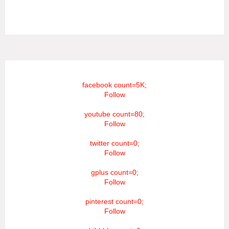
அறியத்தருகின்றோம். #RIP_VijayDevarakonda
#RIP_Samantha #RIP_VijaySethupathi நிர்வாகம் சூரியன்
டிவி(SOORIYAN TV).
facebook count=5K;
Follow
youtube count=80;
Follow
twitter count=0;
Follow
gplus count=0;
Follow
pinterest count=0;
Follow