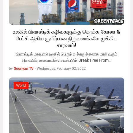
உலகில் பிளாஸ்டிக் கழிவுகளுக்கு கொக்க-கோலா &
பெப்சி ஆகிய குளிர்பான நிறுவனங்களே முக்கிய
காரணம்!
பிளாஸ்டிக் மாசுபாடு உலகில் பெரும் அச்சுறுத்தலாக மாறி வரும்
நிலையில், உலகளவில் செயல்படும் 'Break Free From…
by
Sooriyan TV
-
Wednesday, February 02, 2022
World
World