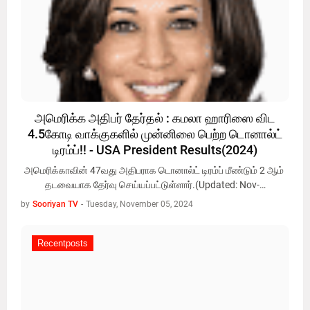
அமெரிக்க அதிபர் தேர்தல் : கமலா ஹாரிஸை விட
4.5கோடி வாக்குகளில் முன்னிலை பெற்ற டொனால்ட்
டிரம்ப்!! - USA President Results(2024)
அமெரிக்காவின் 47வது அதிபராக டொனால்ட் டிரம்ப் மீண்டும் 2 ஆம்
தடவையாக தேர்வு செய்யப்பட்டுள்ளார்.(Updated: Nov-…
by
Sooriyan TV
-
Tuesday, November 05, 2024
Recentposts
Recentposts