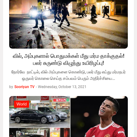
வில், அம்புகளால் பொதுமக்கள் மீது மர்ம தாக்குதல்!
பலர் சுருண்டு விழுந்து உயிரிழப்பு!
நோர்வே நாட்டில், வில் அம்புகளை கொண்டு, பலர் மீது எய்து மர்மநபர்
ஒருவர் கொலை செய்த சம்பவம் பெரும் அதிர்ச்சியை…
by
Sooriyan TV
-
Wednesday, October 13, 2021
World
World