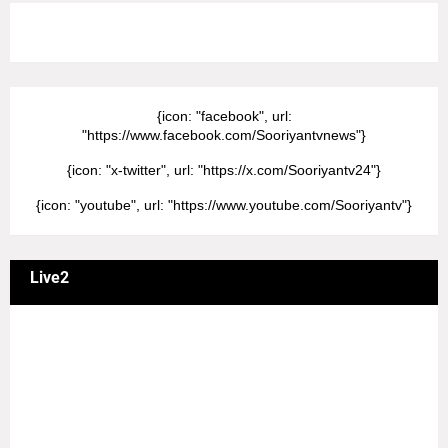
8/Pictures/grid-big
{icon: "facebook", url:
"https://www.facebook.com/Sooriyantvnews"}
{icon: "x-twitter", url: "https://x.com/Sooriyantv24"}
{icon: "youtube", url: "https://www.youtube.com/Sooriyantv"}
Live2
வணக்கம் நேயர்களே! ஒரு முக்கிய அறிவிப்பு: எமது சூரியன்
தொலைக்காட்சியில் தமிழர்களுக்கு எதிராக வண்மையாக
எடுக்கப்பட்ட சினிமா திரைப்படங்கள், தமிழ் தேசிய இனத்துக்கு
எதிராக வன்ம கருத்துக்களை வெளியிட்டும், நடித்து வரும் பல
நடிகர், நடிகைகள் நடித்த காட்சிபாடல்களோ, திரைப்படங்களோ
யாவும் எமது தொலைகாட்சியில் ஒளிபரப்பாகது என்பதை