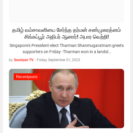
தமிழ் வம்சாவளியை சேர்ந்த தர்மன் சண்முகரத்னம்
சிங்கப்பூர் அதிபர் ஆனார்! அபார வெற்றி!
Singapore's President-elect Tharman Shanmugaratnam greets
supporters on Friday -Tharman won in a landsl…
by
Sooriyan TV
-
Friday, September 01, 2023
Recentposts
Recentposts