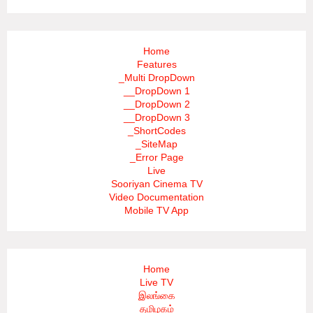
Home
Features
_Multi DropDown
__DropDown 1
__DropDown 2
__DropDown 3
_ShortCodes
_SiteMap
_Error Page
Live
Sooriyan Cinema TV
Video Documentation
Mobile TV App
Home
Live TV
இலங்கை
தமிழகம்