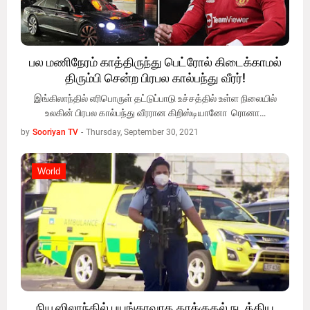
பல மணிநேரம் காத்திருந்து பெட்ரோல் கிடைக்காமல்
திரும்பி சென்ற பிரபல கால்பந்து வீரர்!
இங்கிலாந்தில் எரிபொருள் தட்டுப்பாடு உச்சத்தில் உள்ள நிலையில்
உலகின் பிரபல கால்பந்து வீரரான கிறிஸ்டியானோ ரொனா…
by
Sooriyan TV
-
Thursday, September 30, 2021
World
World
நியூஸிலாந்தில் பயங்கரவாத தாக்குதல் நடத்திய