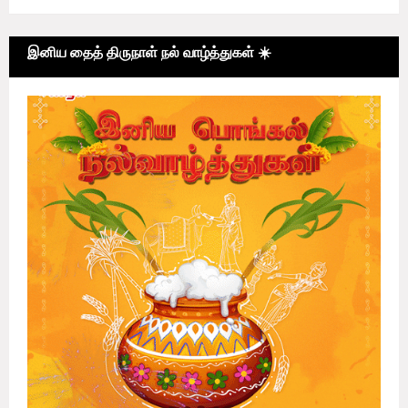
இனிய தைத் திருநாள் நல் வாழ்த்துகள் ☀️