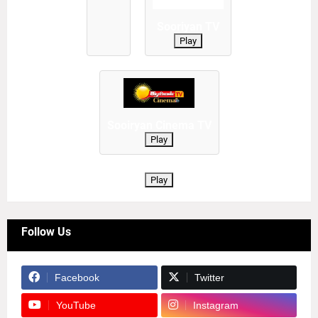
Sooriyan TV
Play
Sooiryan Cinema TV
Play
Play
Follow Us
Facebook
Twitter
YouTube
Instagram