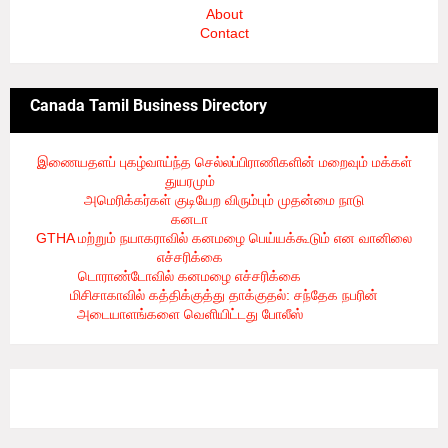
About
Contact
Canada Tamil Business Directory
இணையதளப் புகழ்வாய்ந்த செல்லப்பிராணிகளின் மறைவும் மக்கள்
துயரமும்
- 8/2/2026
அமெரிக்கர்கள் குடியேற விரும்பும் முதன்மை நாடு
கனடா
- 8/2/2026
GTHA மற்றும் நயாகராவில் கனமழை பெய்யக்கூடும் என வானிலை
எச்சரிக்கை
- 8/2/2026
டொராண்டோவில் கனமழை எச்சரிக்கை
- 8/1/2026
மிசிசாகாவில் கத்திக்குத்து தாக்குதல்: சந்தேக நபரின்
அடையாளங்களை வெளியிட்டது போலீஸ்
- 8/1/2026
3/recent/ticker-posts