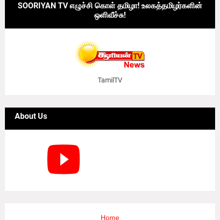
SOORIYAN TV எழுச்சி கொள் தமிழா! உலகத்தமிழர்களின்
ஒளிவீச்சு!
TamilTV
About Us
Home