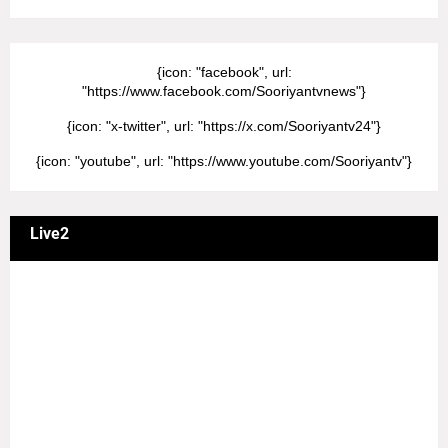
{icon: "facebook", url:
"https://www.facebook.com/Sooriyantvnews"}
{icon: "x-twitter", url: "https://x.com/Sooriyantv24"}
{icon: "youtube", url: "https://www.youtube.com/Sooriyantv"}
Live2
வணக்கம் நேயர்களே! ஒரு முக்கிய அறிவிப்பு: எமது சூரியன்
தொலைக்காட்சியில் தமிழர்களுக்கு எதிராக வண்மையாக
எடுக்கப்பட்ட சினிமா திரைப்படங்கள், தமிழ் தேசிய இனத்துக்கு
எதிராக வன்ம கருத்துக்களை வெளியிட்டும், நடித்து வரும் பல
நடிகர், நடிகைகள் நடித்த காட்சிபாடல்களோ, திரைப்படங்களோ
யாவும் எமது தொலைகாட்சியில் ஒளிபரப்பாகது என்பதை
அறியத்தருகின்றோம். #RIP_VijayDevarakonda
#RIP_Samantha #RIP_VijaySethupathi நிர்வாகம் சூரியன்
டிவி(SOORIYAN TV).