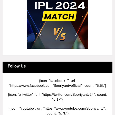
Follow Us
{icon: "facebook-f", url:
"https://www.facebook.com/Sooriyantvofficial", count: "5.5k"}
{icon: "x-twitter", url: "https://twitter.com/Sooriyantv24", count:
"5.1k"}
{icon: "youtube", url: "https://www.youtube.com/Sooriyantv",
count: "5.7k"}