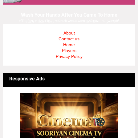
Wash Your Hands After You Came To Home
வீட்டிற்கு வந்த பிறகு உங்கள் கைகளை நன்றாக கழுவவும்!
About
Contact us
Home
Players
Privacy Policy
Responsive Ads