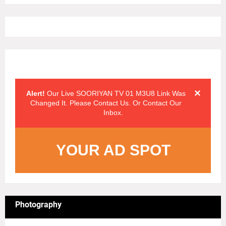
Alert Messages
Click on the "x" symbol to close the alert message.
×
Alert!
Our Live SOORIYAN TV 01 M3U8 Link Was
Changed It. Please Contact Us. Or Contact Our
Inbox.
YOUR AD SPOT
Photography