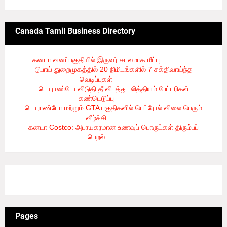
Canada Tamil Business Directory
கனடா வனப்பகுதியில் இருவர் சடலமாக மீட்பு
- 8/5/2026
டுபாய் துறைமுகத்தில் 20 நிமிடங்களில் 7 சக்திவாய்ந்த
வெடிப்புகள்
- 8/5/2026
டொராண்டோ விடுதி தீ விபத்து: லித்தியம் பேட்டரிகள்
கண்டெடுப்பு
- 8/5/2026
டொராண்டோ மற்றும் GTA பகுதிகளில் பெட்ரோல் விலை பெரும்
வீழ்ச்சி
- 8/5/2026
கனடா Costco: அபாயகரமான உணவுப் பொருட்கள் திரும்பப்
பெறல்
- 8/5/2026
3/recent/ticker-posts
Pages