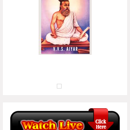
அழுக்கா றுடையான்கண் ஆக்கம்போன்று இல்லை
ஒழுக்க மிலான்கண் உயர்வு..
(குறள் எண்:
135
)
மு.வ : பொறாமை உடையவனிடத்தில் ஆக்கம் இல்லாதவாறு போல,
ஒழுக்கம் இல்லாதவனுடைய வாழ்க்கையில் உயர்வு இல்லையாகும்..