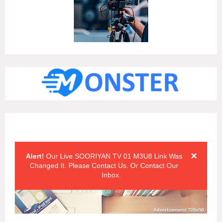
Alert Messages
Click on the "x" symbol to close the alert message.
×
Alert!
Our Live SOORIYAN TV 01 M3U8 Link Was
Changed It. Please Contact Us. Or Contact Our
Inbox.