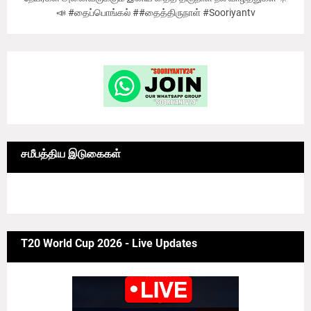
📣 #தைப்பொங்கல் ##தைத்திருநாள் #Sooriyantv
சமீபத்திய இடுகைகள்
6/news/grid-big
T20 World Cup 2026 - Live Updates