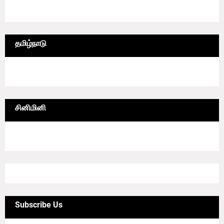
4/sgrid/Photography
தமிழ்நாடு
6/lgrid/தமிழ்நாடு
சினிமினி
4/sgrid/CineMini
Subscribe Us