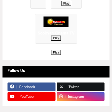
Play
Sooiryan Cinema TV
Play
Play
Follow Us
Facebook
Twitter
YouTube
Instagram