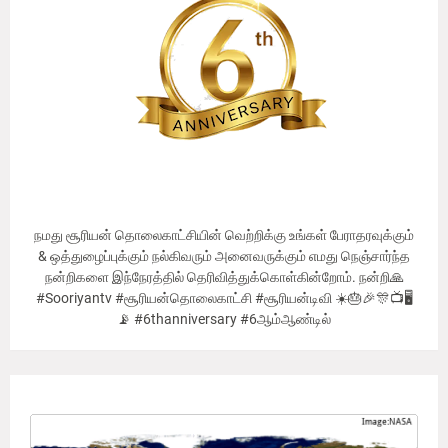
நமது சூரியன் தொலைகாட்சியின் வெற்றிக்கு உங்கள் பேராதரவுக்கும்
& ஒத்துழைப்புக்கும் நல்கிவரும் அனைவருக்கும் எமது நெஞ்சார்ந்த
நன்றிகளை இந்நேரத்தில் தெரிவித்துக்கொள்கின்றோம். நன்றி🙏
#Sooriyantv #சூரியன்தொலைகாட்சி #சூரியன்டிவி ☀️🎂🎉🎊📺🖥
📡 #6thanniversary #6ஆம்ஆண்டில்
Our Viewer's Countries