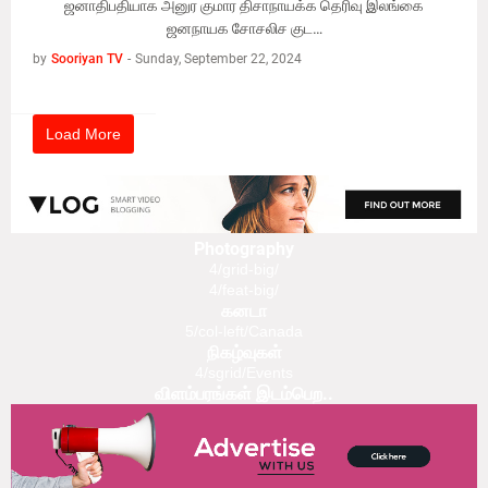
ஜனாதிபதியாக அனுர குமார திசாநாயக்க தெரிவு இலங்கை
ஜனநாயக சோசலிச குட…
by
Sooriyan TV
-
Sunday, September 22, 2024
Load More
Photography
4/grid-big/
4/feat-big/
கனடா
5/col-left/Canada
நிகழ்வுகள்
4/sgrid/Events
விளம்பரங்கள் இடம்பெற..