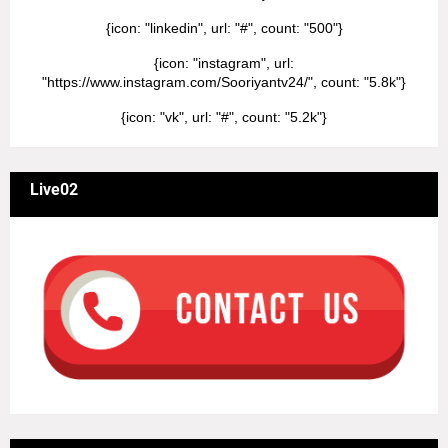
{icon: "linkedin", url: "#", count: "500"}
{icon: "instagram", url:
"https://www.instagram.com/Sooriyantv24/", count: "5.8k"}
{icon: "vk", url: "#", count: "5.2k"}
Live02