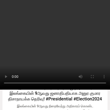
#சனாதிபதி
#சனாதிபதி
#சனாதிபதி
இலங்கை சனாதிபதி தேர்தல் முடிவு 2024;
இலங்கையின் 9ஆவது ஜனாதிபதியாக அனுர குமார
திசாநாயக்க தெரிவு! #Presidential #Election2024
இலங்கையின் 9ஆவது நிறைவேற்று அதிகாரம் கொண்ட