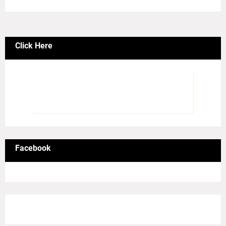
Click Here
Facebook
8/Pictures/grid-big