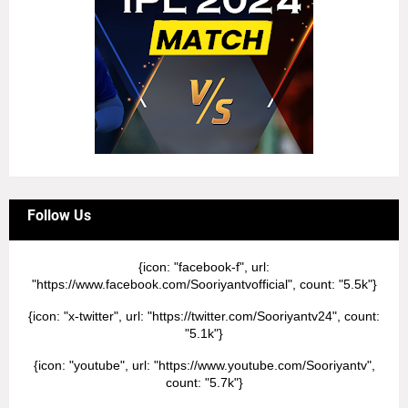
Follow Us
{icon: "facebook-f", url:
"https://www.facebook.com/Sooriyantvofficial", count: "5.5k"}
{icon: "x-twitter", url: "https://twitter.com/Sooriyantv24", count:
"5.1k"}
{icon: "youtube", url: "https://www.youtube.com/Sooriyantv",
count: "5.7k"}