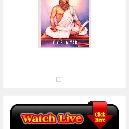
அழுக்கா றுடையான்கண் ஆக்கம்போன்று இல்லை
ஒழுக்க மிலான்கண் உயர்வு..
(குறள் எண்:
135
)
மு.வ : பொறாமை உடையவனிடத்தில் ஆக்கம் இல்லாதவாறு போல,
ஒழுக்கம் இல்லாதவனுடைய வாழ்க்கையில் உயர்வு இல்லையாகும்..