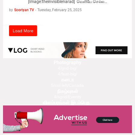
[Image:theinvisiblenarad] வெளியே செல்ல…
by
Sooriyan TV
-
Tuesday, February 25, 2025
Load More
Photography
4/grid-big/
4/feat-big/
கனடா
5/col-left/Canada
நிகழ்வுகள்
4/sgrid/Events
விளம்பரங்கள் இடம்பெற..