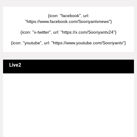
{icon: "facebook", url:
"https://www.facebook.com/Sooriyantvnews"}
{icon: "x-twitter", url: "https://x.com/Sooriyantv24"}
{icon: "youtube", url: "https://www.youtube.com/Sooriyantv"}
Live2
வணக்கம் நேயர்களே! ஒரு முக்கிய அறிவிப்பு: எமது சூரியன்
தொலைக்காட்சியில் தமிழர்களுக்கு எதிராக வண்மையாக
எடுக்கப்பட்ட சினிமா திரைப்படங்கள், தமிழ் தேசிய இனத்துக்கு
எதிராக வன்ம கருத்துக்களை வெளியிட்டும், நடித்து வரும் பல
நடிகர், நடிகைகள் நடித்த காட்சிபாடல்களோ, திரைப்படங்களோ
யாவும் எமது தொலைகாட்சியில் ஒளிபரப்பாகது என்பதை
அறியத்தருகின்றோம். #RIP_VijayDevarakonda
#RIP_Samantha #RIP_VijaySethupathi நிர்வாகம் சூரியன்
டிவி(SOORIYAN TV).