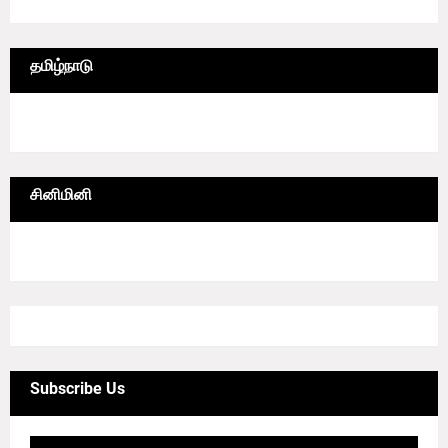
தமிழ்நாடு
6/lgrid/தமிழ்நாடு
சினிமினி
4/sgrid/CineMini
Subscribe Us