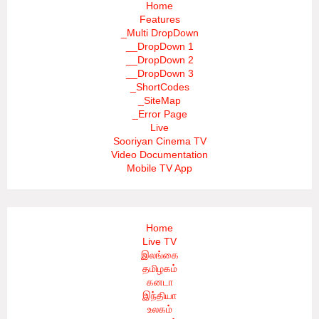
Home
Features
_Multi DropDown
__DropDown 1
__DropDown 2
__DropDown 3
_ShortCodes
_SiteMap
_Error Page
Live
Sooriyan Cinema TV
Video Documentation
Mobile TV App
Home
Live TV
இலங்கை
தமிழகம்
கனடா
இந்தியா
உலகம்