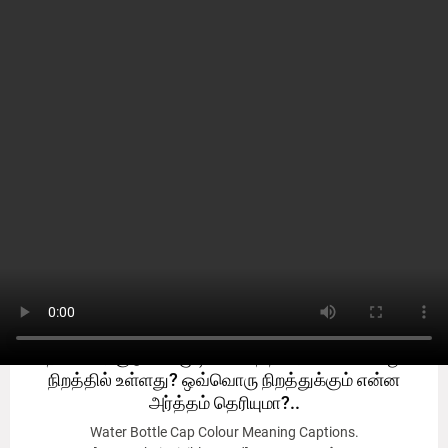
அறிவோம்
Known
Known
தண்ணீர் குடுவை மூடிகளின் நிறம் ஏன் வெவ்வேறு
நிறத்தில் உள்ளது? ஒவ்வொரு நிறத்துக்கும் என்ன
அர்த்தம் தெரியுமா?..
Water Bottle Cap Colour Meaning Captions.