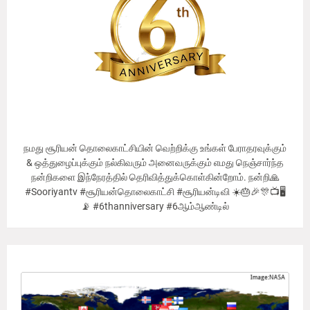
நமது சூரியன் தொலைகாட்சியின் வெற்றிக்கு உங்கள் பேராதரவுக்கும்
& ஒத்துழைப்புக்கும் நல்கிவரும் அனைவருக்கும் எமது நெஞ்சார்ந்த
நன்றிகளை இந்நேரத்தில் தெரிவித்துக்கொள்கின்றோம். நன்றி🙏
#Sooriyantv #சூரியன்தொலைகாட்சி #சூரியன்டிவி ☀️🎂🎉🎊📺🖥
📡 #6thanniversary #6ஆம்ஆண்டில்
Our Viewer's Countries