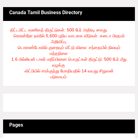
Canada Tamil Business Directory
திட்டமிட்ட வணிகத் திருட்டுகள்: 500 பேர் அதிரடி கைது
- 8/6/2026
ரொரன்றோ நகரில் 5,600 புதிய வாடகை வீடுகள்: கனடா பிரதமர்
அறிவிப்பு
- 8/6/2026
டொராண்டோவில் குறையும் வீட்டு விலை: சந்தையில் நிலவும்
மந்தநிலை
- 8/6/2026
1.6 மில்லியன் டாலர் மதிப்பிலான பொருட்கள் திருட்டு: 500 பேர் மீது
வழக்கு
- 8/6/2026
விட்பியில் சரக்குந்து மோதியதில் 14 வயது சிறுவன்
படுகாயம்
- 8/6/2026
3/recent/ticker-posts
Pages