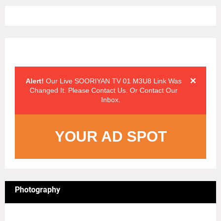
Alert Messages
Click on the "x" symbol to close the alert message.
×
Alert!
Our Live SOORIYAN TV 01 M3U8 Link Was
Changed It. Please Contact Us. Or Contact Our
Inbox.
YOUR AD SPOT
Photography
4/sgrid/Photography