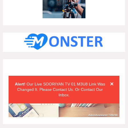
Alert Messages
Click on the "x" symbol to close the alert message.
×
Alert!
Our Live SOORIYAN TV 01 M3U8 Link Was
Changed It. Please Contact Us. Or Contact Our
Inbox.