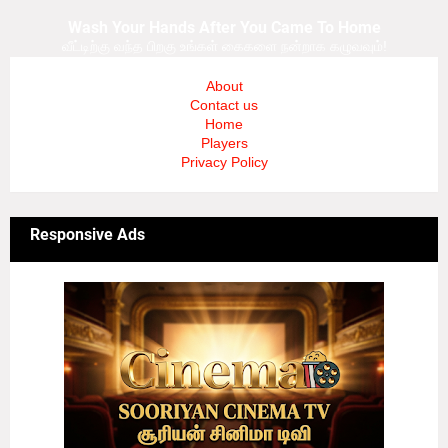
Wash Your Hands After You Came To Home
வீட்டிற்கு வந்த பிறகு உங்கள் கைகளை நன்றாக கழுவவும்!
About
Contact us
Home
Players
Privacy Policy
Responsive Ads