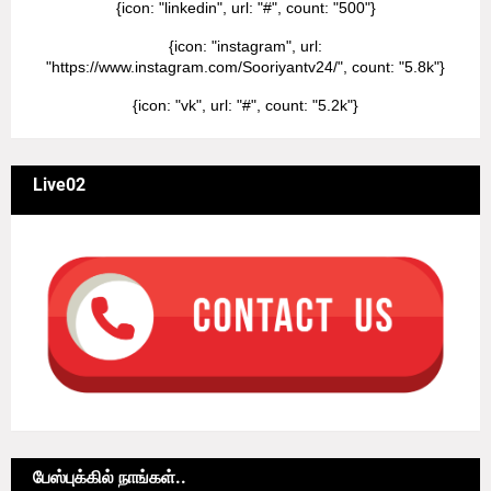
{icon: "linkedin", url: "#", count: "500"}
{icon: "instagram", url:
"https://www.instagram.com/Sooriyantv24/", count: "5.8k"}
{icon: "vk", url: "#", count: "5.2k"}
Live02
பேஸ்புக்கில் நாங்கள்..