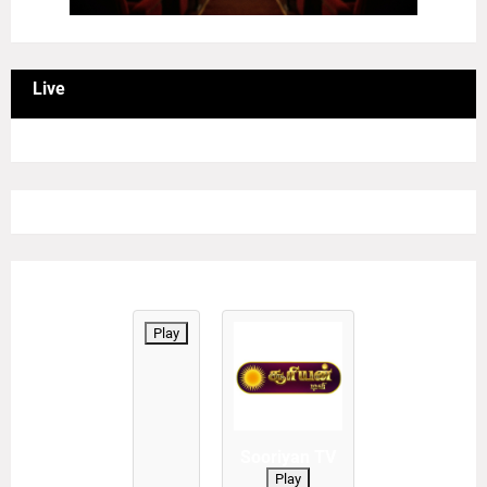
Live
Play
Sooriyan TV
Play