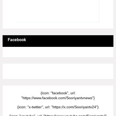
Facebook
8/Pictures/grid-big
{icon: "facebook", url:
"https://www.facebook.com/Sooriyantvnews"}
{icon: "x-twitter", url: "https://x.com/Sooriyantv24"}