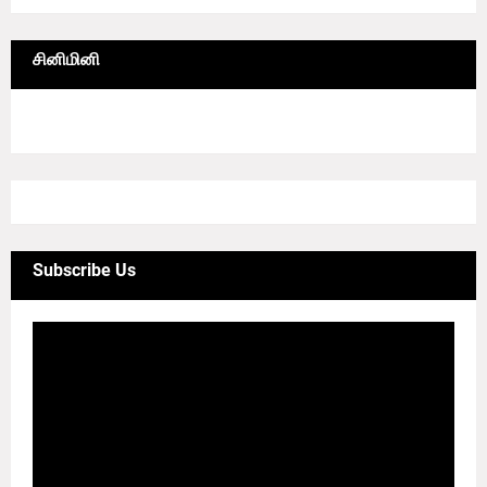
சினிமினி
4/sgrid/CineMini
Subscribe Us