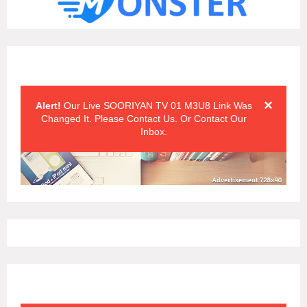
Alert Messages
Click on the "x" symbol to close the alert message.
×
Alert!
Our Live SOORIYAN TV 01 M3U8 Link Was
Changed It. Please Contact Us. Or Contact Our
Inbox.
Alert Messages
Click on the "x" symbol to close the alert message.