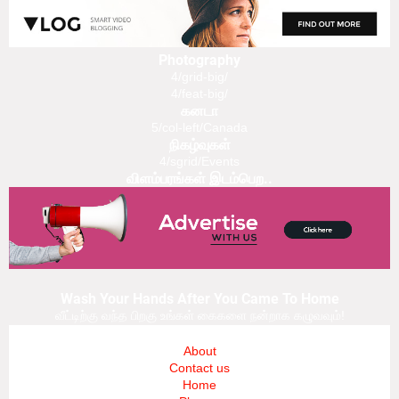
Photography
4/grid-big/
4/feat-big/
கனடா
5/col-left/Canada
நிகழ்வுகள்
4/sgrid/Events
விளம்பரங்கள் இடம்பெற..
Wash Your Hands After You Came To Home
வீட்டிற்கு வந்த பிறகு உங்கள் கைகளை நன்றாக கழுவவும்!
About
Contact us
Home