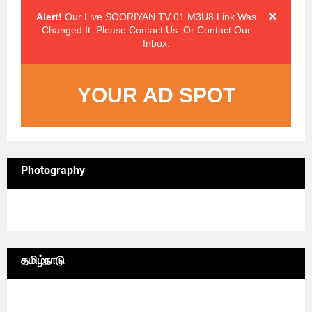
×
Alert!
Our Live SOORIYAN TV 01 M3U8 Link Was
Changed It. Please Contact Us. Or Contact Our
Inbox.
YOUR AD SPOT
Photography
4/sgrid/Photography
தமிழ்நாடு
6/lgrid/தமிழ்நாடு