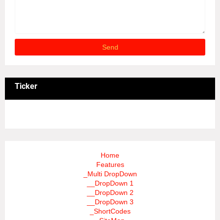
Ticker
3/recent/ticker-posts
Home
Features
_Multi DropDown
__DropDown 1
__DropDown 2
__DropDown 3
_ShortCodes