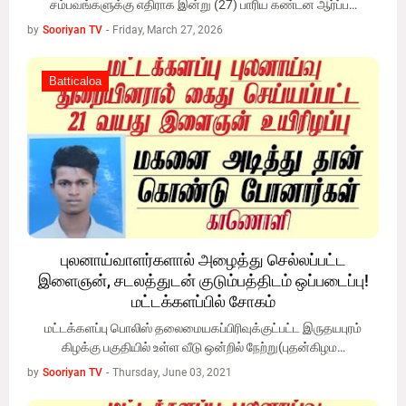
சம்பவங்களுக்கு எதிராக இன்று (27) பாரிய கண்டன ஆர்ப்ப…
by
Sooriyan TV
-
Friday, March 27, 2026
Batticaloa
Batticaloa
புலனாய்வாளர்களால் அழைத்து செல்லப்பட்ட
இளைஞன், சடலத்துடன் குடும்பத்திடம் ஒப்படைப்பு!
மட்டக்களப்பில் சோகம்
மட்டக்களப்பு பொலிஸ் தலைமையகப்பிரிவுக்குட்பட்ட இருதயபுரம்
கிழக்கு பகுதியில் உள்ள வீடு ஒன்றில் நேற்று(புதன்கிழம…
by
Sooriyan TV
-
Thursday, June 03, 2021