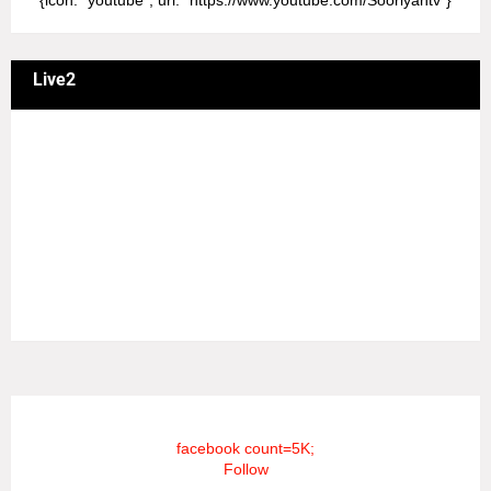
{icon: "youtube", url: "https://www.youtube.com/Sooriyantv"}
Live2
வணக்கம் நேயர்களே! ஒரு முக்கிய அறிவிப்பு: எமது சூரியன்
தொலைக்காட்சியில் தமிழர்களுக்கு எதிராக வண்மையாக
எடுக்கப்பட்ட சினிமா திரைப்படங்கள், தமிழ் தேசிய இனத்துக்கு
எதிராக வன்ம கருத்துக்களை வெளியிட்டும், நடித்து வரும் பல
நடிகர், நடிகைகள் நடித்த காட்சிபாடல்களோ, திரைப்படங்களோ
யாவும் எமது தொலைகாட்சியில் ஒளிபரப்பாகது என்பதை
அறியத்தருகின்றோம். #RIP_VijayDevarakonda
#RIP_Samantha #RIP_VijaySethupathi நிர்வாகம் சூரியன்
டிவி(SOORIYAN TV).
facebook count=5K;
Follow