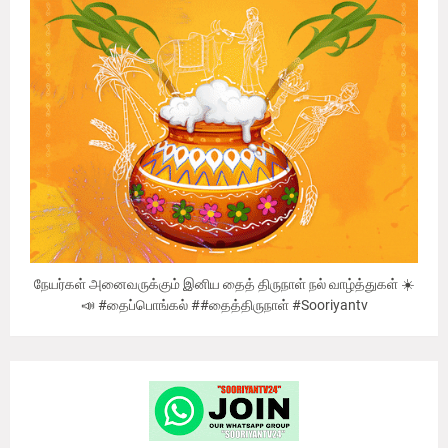
நேயர்கள் அனைவருக்கும் இனிய தைத் திருநாள் நல் வாழ்த்துகள் ☀️
📣 #தைப்பொங்கல் ##தைத்திருநாள் #Sooriyantv