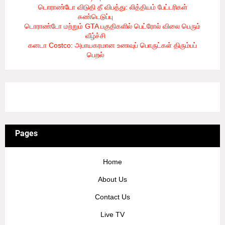
டொராண்டோ விடுதி தீ விபத்து: லித்தியம் பேட்டரிகள்
கண்டெடுப்பு
- 8/5/2026
டொராண்டோ மற்றும் GTA பகுதிகளில் பெட்ரோல் விலை பெரும்
வீழ்ச்சி
- 8/5/2026
கனடா Costco: அபாயகரமான உணவுப் பொருட்கள் திரும்பப்
பெறல்
- 8/5/2026
3/recent/ticker-posts
Pages
Home
About Us
Contact Us
Live TV