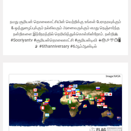
நமது சூரியன் தொலைகாட்சியின் வெற்றிக்கு உங்கள் பேராதரவுக்கும்
& ஒத்துழைப்புக்கும் நல்கிவரும் அனைவருக்கும் எமது நெஞ்சார்ந்த
நன்றிகளை இந்நேரத்தில் தெரிவித்துக்கொள்கின்றோம். நன்றி🙏
#Sooriyantv #சூரியன்தொலைகாட்சி #சூரியன்டிவி ☀️🎂🎉🎊📺🖥
📡 #6thanniversary #6ஆம்ஆண்டில்
Our Viewer's Countries