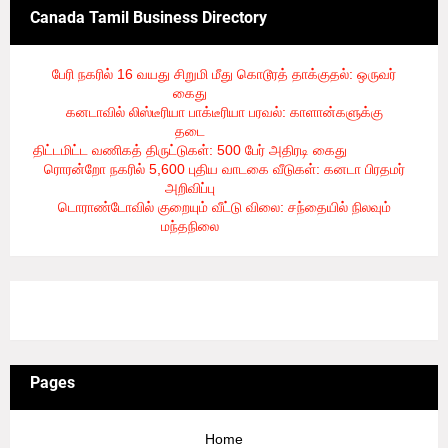
Canada Tamil Business Directory
பேரி நகரில் 16 வயது சிறுமி மீது கொடூரத் தாக்குதல்: ஒருவர்
கைது
- 8/6/2026
கனடாவில் லிஸ்டீரியா பாக்டீரியா பரவல்: காளான்களுக்கு
தடை
- 8/6/2026
திட்டமிட்ட வணிகத் திருட்டுகள்: 500 பேர் அதிரடி கைது
- 8/6/2026
ரொரன்றோ நகரில் 5,600 புதிய வாடகை வீடுகள்: கனடா பிரதமர்
அறிவிப்பு
- 8/6/2026
டொராண்டோவில் குறையும் வீட்டு விலை: சந்தையில் நிலவும்
மந்தநிலை
- 8/6/2026
3/recent/ticker-posts
Pages
Home