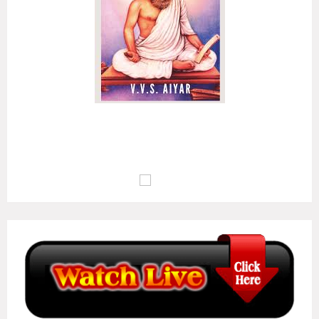
அழுக்கா றுடையான்கண் ஆக்கம்போன்று இல்லை
ஒழுக்க மிலான்கண் உயர்வு..
(குறள் எண்:
135
)
மு.வ : பொறாமை உடையவனிடத்தில் ஆக்கம் இல்லாதவாறு போல,
ஒழுக்கம் இல்லாதவனுடைய வாழ்க்கையில் உயர்வு இல்லையாகும்..