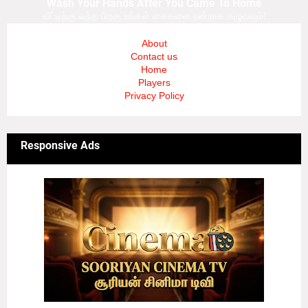
Wash Your Hands After You Came To Home
வீட்டிற்கு வந்த பிறகு உங்கள் கைகளை நன்றாக கழுவவும்!
About
Contact us
Home
Players
Privacy Policy
Responsive Ads