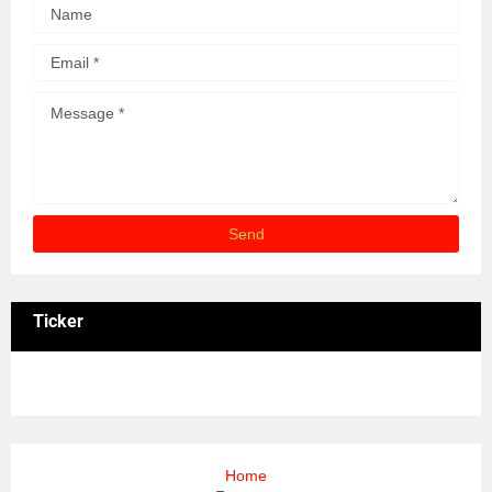
Ticker
3/recent/ticker-posts
Home