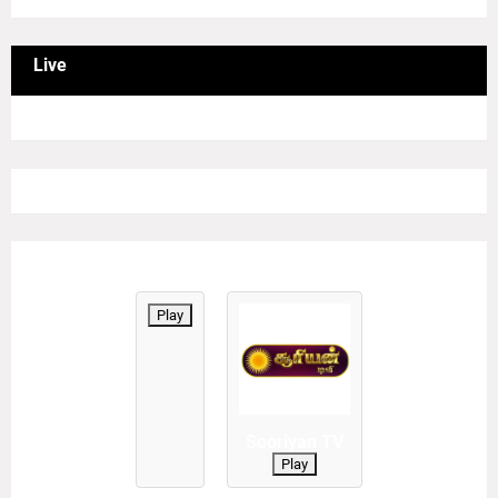
Live
Play
Sooriyan TV
Play