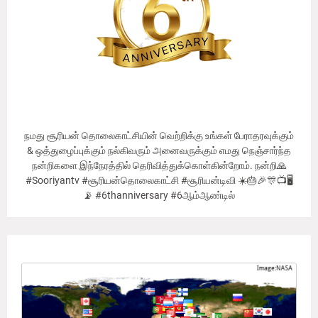
நமது சூரியன் தொலைகாட்சியின் வெற்றிக்கு உங்கள் பேராதரவுக்கும்
& ஒத்துழைப்புக்கும் நல்கிவரும் அனைவருக்கும் எமது நெஞ்சார்ந்த
நன்றிகளை இந்நேரத்தில் தெரிவித்துக்கொள்கின்றோம். நன்றி🙏
#Sooriyantv #சூரியன்தொலைகாட்சி #சூரியன்டிவி ☀️🎂🎉🎊📺🖥
📡 #6thanniversary #6ஆம்ஆண்டில்
Our Viewer's Countries