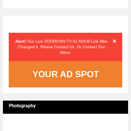
Alert Messages
Click on the "x" symbol to close the alert message.
×
Alert!
Our Live SOORIYAN TV 01 M3U8 Link Was
Changed It. Please Contact Us. Or Contact Our
Inbox.
YOUR AD SPOT
Photography
4/sgrid/Photography