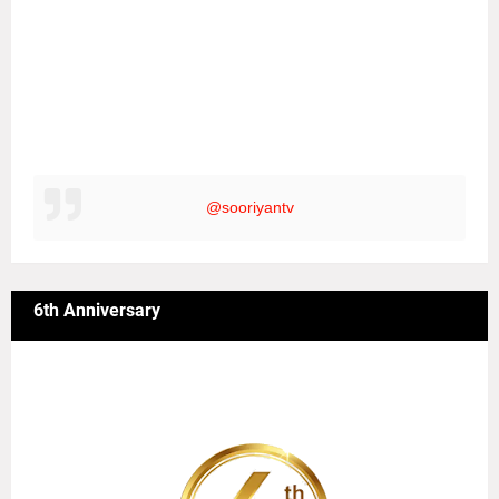
@sooriyantv
6th Anniversary