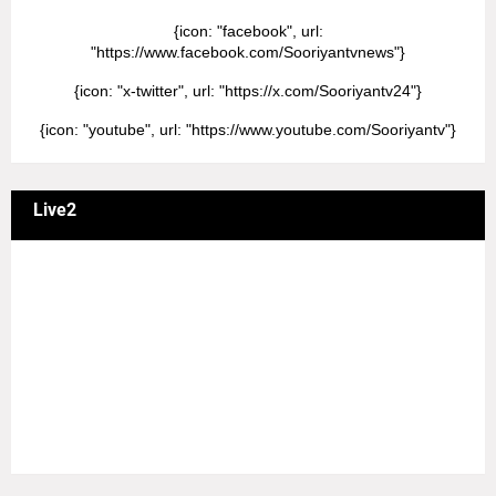
{icon: "facebook", url:
"https://www.facebook.com/Sooriyantvnews"}
{icon: "x-twitter", url: "https://x.com/Sooriyantv24"}
{icon: "youtube", url: "https://www.youtube.com/Sooriyantv"}
Live2
வணக்கம் நேயர்களே! ஒரு முக்கிய அறிவிப்பு: எமது சூரியன்
தொலைக்காட்சியில் தமிழர்களுக்கு எதிராக வண்மையாக
எடுக்கப்பட்ட சினிமா திரைப்படங்கள், தமிழ் தேசிய இனத்துக்கு
எதிராக வன்ம கருத்துக்களை வெளியிட்டும், நடித்து வரும் பல
நடிகர், நடிகைகள் நடித்த காட்சிபாடல்களோ, திரைப்படங்களோ
யாவும் எமது தொலைகாட்சியில் ஒளிபரப்பாகது என்பதை
அறியத்தருகின்றோம். #RIP_VijayDevarakonda
#RIP_Samantha #RIP_VijaySethupathi நிர்வாகம் சூரியன்
டிவி(SOORIYAN TV).