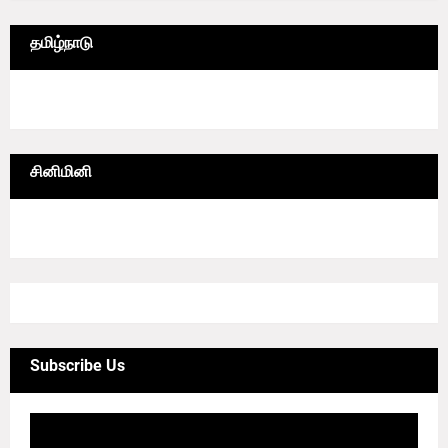
தமிழ்நாடு
6/lgrid/தமிழ்நாடு
சினிமினி
4/sgrid/CineMini
Subscribe Us