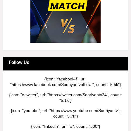
Follow Us
{icon: "facebook-f", url:
"https://www.facebook.com/Sooriyantvofficial", count: "5.5k"}
{icon: "x-twitter", url: "https://twitter.com/Sooriyantv24", count:
"5.1k"}
{icon: "youtube", url: "https://www.youtube.com/Sooriyantv",
count: "5.7k"}
{icon: "linkedin", url: "#", count: "500"}