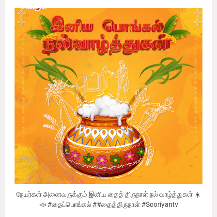
நேயர்கள் அனைவருக்கும் இனிய தைத் திருநாள் நல் வாழ்த்துகள் ☀️
📣 #தைப்பொங்கல் ##தைத்திருநாள் #Sooriyantv