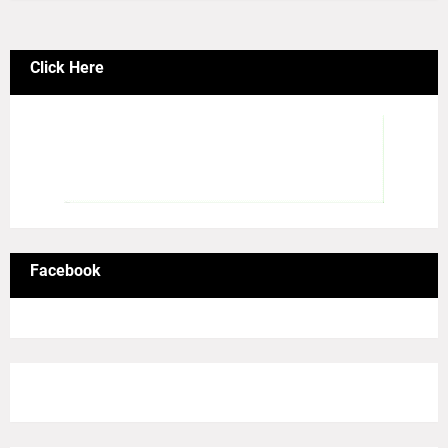
Click Here
Facebook
8/Pictures/grid-big