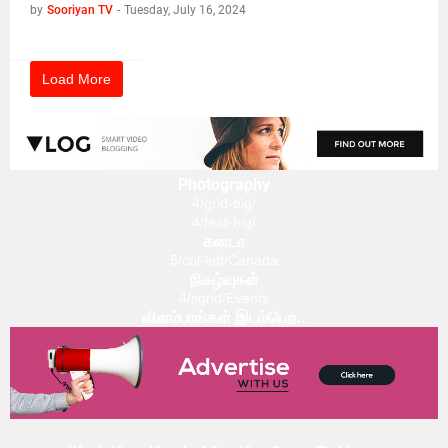
by
Sooriyan TV
-
Tuesday, July 16, 2024
Load More
Photography
4/grid-big/
4/feat-big/
கனடா
5/col-left/Canada
நிகழ்வுகள்
4/sgrid/Events
விளம்பரங்கள் இடம்பெற..