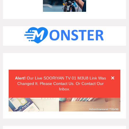
Alert Messages
Click on the "x" symbol to close the alert message.
×
Alert!
Our Live SOORIYAN TV 01 M3U8 Link Was
Changed It. Please Contact Us. Or Contact Our
Inbox.