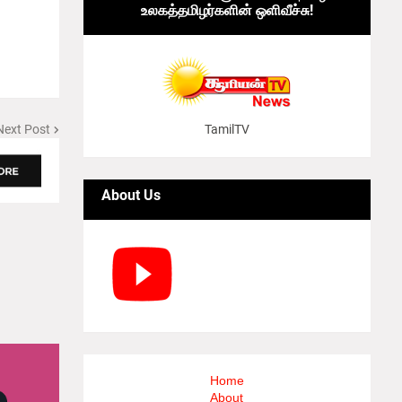
உலகத்தமிழர்களின் ஒளிவீச்சு!
Next Post
TamilTV
About Us
Home
About