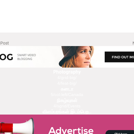
 Post
Photography
4/grid-big/
4/feat-big/
கனடா
5/col-left/Canada
நிகழ்வுகள்
4/sgrid/Events
விளம்பரங்கள் இடம்பெற..