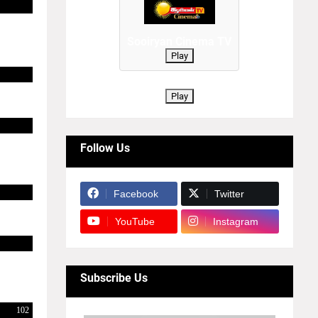
Sooiryan Cinema TV
Play
Play
Follow Us
Facebook
Twitter
YouTube
Instagram
Subscribe Us
102