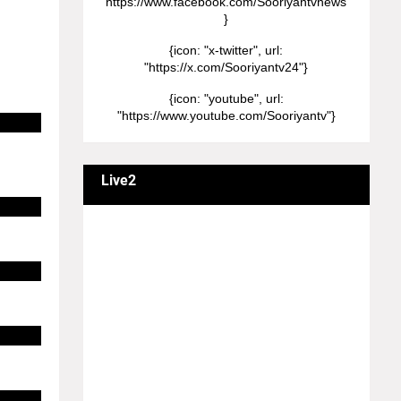
"https://www.facebook.com/Sooriyantvnews"
}
{icon: "x-twitter", url:
"https://x.com/Sooriyantv24"}
{icon: "youtube", url:
"https://www.youtube.com/Sooriyantv"}
Live2
வணக்கம் நேயர்களே! ஒரு முக்கிய அறிவிப்பு:
எமது சூரியன் தொலைக்காட்சியில்
தமிழர்களுக்கு எதிராக வண்மையாக
எடுக்கப்பட்ட சினிமா திரைப்படங்கள், தமிழ்
தேசிய இனத்துக்கு எதிராக வன்ம
கருத்துக்களை வெளியிட்டும், நடித்து வரும் பல
நடிகர், நடிகைகள் நடித்த காட்சிபாடல்களோ,
திரைப்படங்களோ யாவும் எமது தொலைகாட்சியில்
ஒளிபரப்பாகது என்பதை அறியத்தருகின்றோம்.
#RIP_VijayDevarakonda #RIP_Samantha