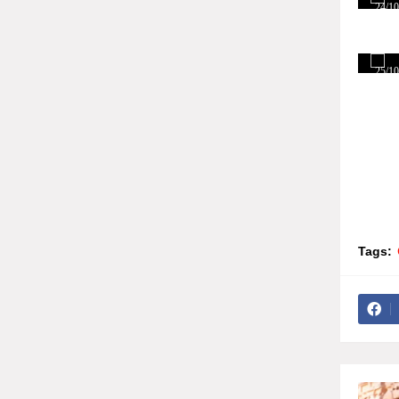
24/10
25/10
Tags: