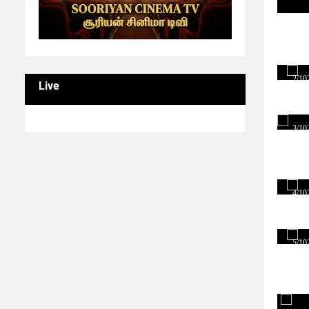
1/10
2/10
Live
3/10
4/10
5/10