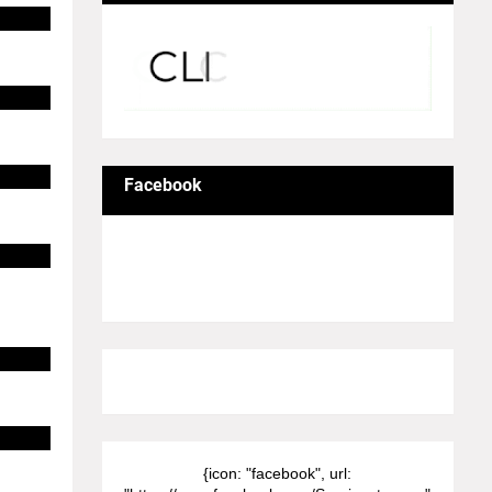
Facebook
8/Pictures/grid-big
{icon: "facebook", url: