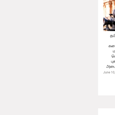
தம
கத
ச
பு
அடைய
June 10