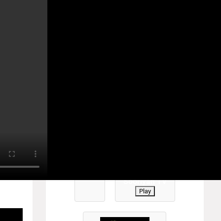
YANTV #TamilTV #sooriyantv
0
Play
Sooriyan TV
Play