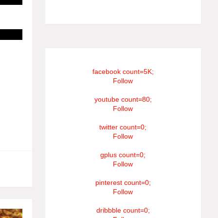
#RIP_VijaySethupathi நிர்வாகம் சூரியன்
டிவி(SOORIYAN TV).
facebook count=5K;
Follow
youtube count=80;
Follow
twitter count=0;
Follow
gplus count=0;
Follow
pinterest count=0;
Follow
dribbble count=0;