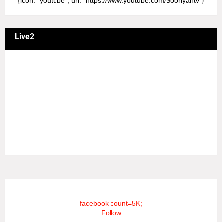
{icon: "youtube", url: "https://www.youtube.com/Sooriyantv"}
Live2
வணக்கம் நேயர்களே! ஒரு முக்கிய அறிவிப்பு: எமது சூரியன்
தொலைக்காட்சியில் தமிழர்களுக்கு எதிராக வண்மையாக
எடுக்கப்பட்ட சினிமா திரைப்படங்கள், தமிழ் தேசிய இனத்துக்கு
எதிராக வன்ம கருத்துக்களை வெளியிட்டும், நடித்து வரும் பல
நடிகர், நடிகைகள் நடித்த காட்சிபாடல்களோ, திரைப்படங்களோ
யாவும் எமது தொலைகாட்சியில் ஒளிபரப்பாகது என்பதை
அறியத்தருகின்றோம். #RIP_VijayDevarakonda
#RIP_Samantha #RIP_VijaySethupathi நிர்வாகம் சூரியன்
டிவி(SOORIYAN TV).
facebook count=5K;
Follow