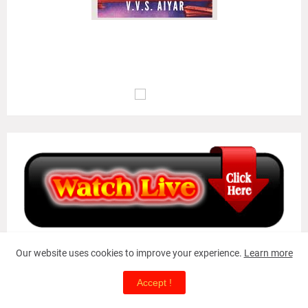
அழுக்கா றுடையான்கண் ஆக்கம்போன்று இல்லை
ஒழுக்க மிலான்கண் உயர்வு..
(குறள் எண்:
135
)
மு.வ : பொறாமை உடையவனிடத்தில் ஆக்கம் இல்லாதவாறு போல,
ஒழுக்கம் இல்லாதவனுடைய வாழ்க்கையில் உயர்வு இல்லையாகும்..
#
Our website uses cookies to improve your experience.
Learn more
Accept !
Translate