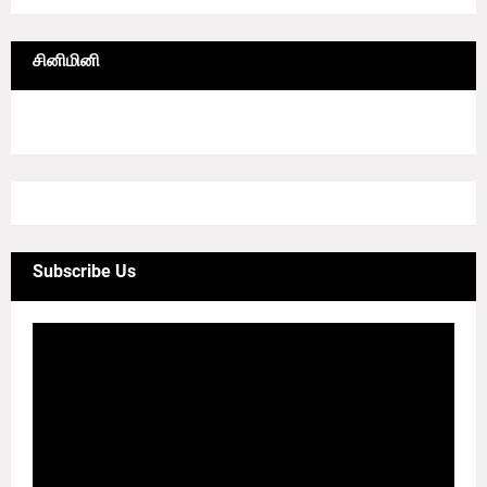
சினிமினி
4/sgrid/CineMini
Subscribe Us