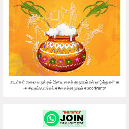
நேயர்கள் அனைவருக்கும் இனிய தைத் திருநாள் நல் வாழ்த்துகள் ☀️
📣 #தைப்பொங்கல் ##தைத்திருநாள் #Sooriyantv