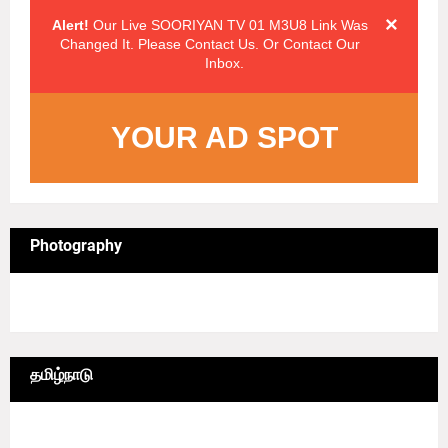
×
Alert!
Our Live SOORIYAN TV 01 M3U8 Link Was
Changed It. Please Contact Us. Or Contact Our
Inbox.
YOUR AD SPOT
Photography
4/sgrid/Photography
தமிழ்நாடு
6/lgrid/தமிழ்நாடு