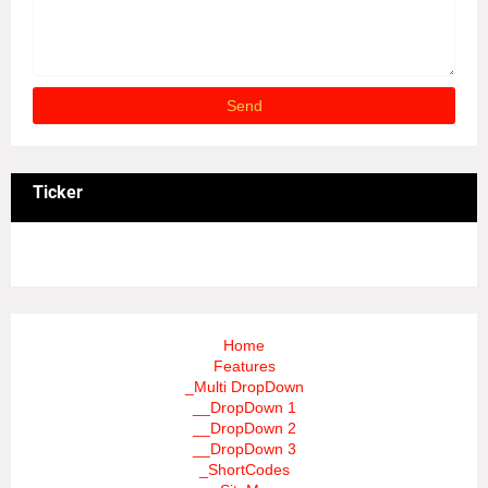
Ticker
3/recent/ticker-posts
Home
Features
_Multi DropDown
__DropDown 1
__DropDown 2
__DropDown 3
_ShortCodes