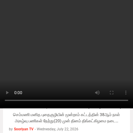
Chemmani
#Chemmani
#Chemmani
செம்மணியில் 92 நாட்களில் 454 என்புக்கூடுகள் மீட்பு -
செம்மணி மனித புதைகுழியின் மூன்றாம் கட்டத்தின் 38ஆம் நாள்
அகழ்வு பணிகள் நேற்று(20) முன் தினம் திங்கட்கிழமை நடை…
by
Sooriyan TV
-
Wednesday, July 22, 2026