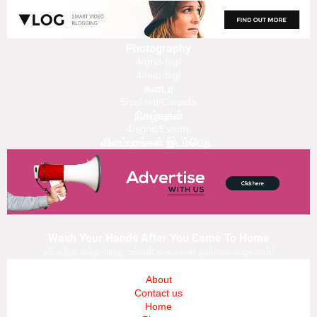
Photography
4/grid-big/
4/feat-big/
கனடா
5/col-left/Canada
நிகழ்வுகள்
4/sgrid/Events
விளம்பரங்கள் இடம்பெற..
Wash Your Hands After You Came To Home
வீட்டிற்கு வந்த பிறகு உங்கள் கைகளை நன்றாக கழுவவும்!
About
Contact us
Home