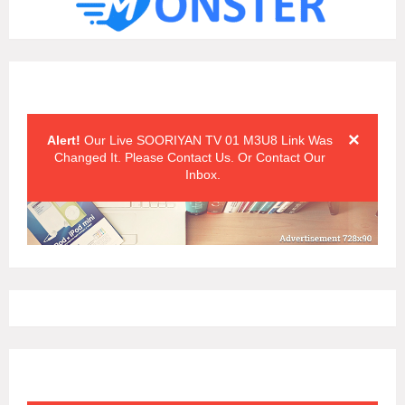
Alert Messages
Click on the "x" symbol to close the alert message.
×
Alert!
Our Live SOORIYAN TV 01 M3U8 Link Was
Changed It. Please Contact Us. Or Contact Our
Inbox.
Alert Messages
Click on the "x" symbol to close the alert message.