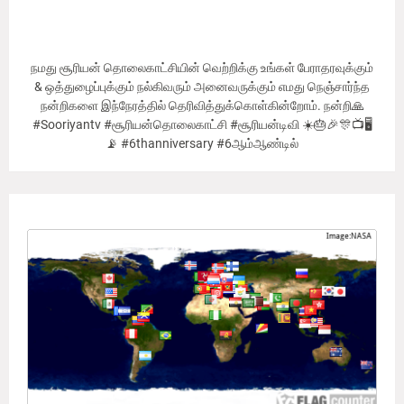
நமது சூரியன் தொலைகாட்சியின் வெற்றிக்கு உங்கள் பேராதரவுக்கும்
& ஒத்துழைப்புக்கும் நல்கிவரும் அனைவருக்கும் எமது நெஞ்சார்ந்த
நன்றிகளை இந்நேரத்தில் தெரிவித்துக்கொள்கின்றோம். நன்றி🙏
#Sooriyantv #சூரியன்தொலைகாட்சி #சூரியன்டிவி ☀️🎂🎉🎊📺🖥
📡 #6thanniversary #6ஆம்ஆண்டில்
Our Viewer's Countries