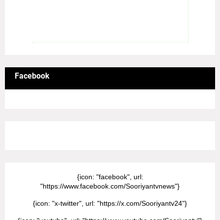
Facebook
8/Pictures/grid-big
{icon: "facebook", url:
"https://www.facebook.com/Sooriyantvnews"}
{icon: "x-twitter", url: "https://x.com/Sooriyantv24"}