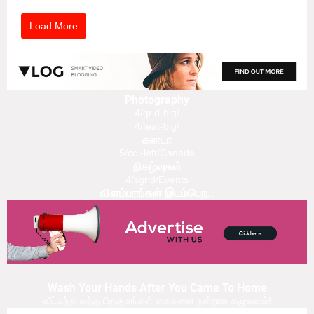
Load More
Photography
4/grid-big/
4/feat-big/
கனடா
5/col-left/Canada
நிகழ்வுகள்
4/sgrid/Events
விளம்பரங்கள் இடம்பெற..
Wash Your Hands After You Came To Home
வீட்டிற்கு வந்த பிறகு உங்கள் கைகளை நன்றாக கழுவவும்!