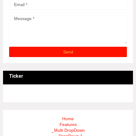
Ticker
3/recent/ticker-posts
Home
Features
_Multi DropDown