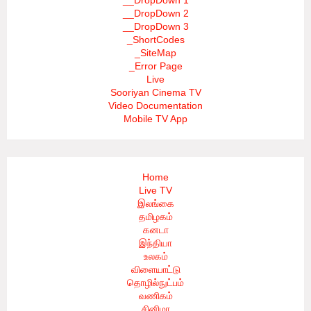
__DropDown 1
__DropDown 2
__DropDown 3
_ShortCodes
_SiteMap
_Error Page
Live
Sooriyan Cinema TV
Video Documentation
Mobile TV App
Home
Live TV
இலங்கை
தமிழகம்
கனடா
இந்தியா
உலகம்
விளையாட்டு
தொழில்நுட்பம்
வணிகம்
சினிமா