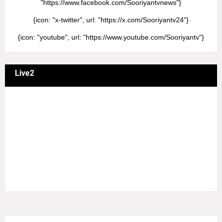
"https://www.facebook.com/Sooriyantvnews"}
{icon: "x-twitter", url: "https://x.com/Sooriyantv24"}
{icon: "youtube", url: "https://www.youtube.com/Sooriyantv"}
Live2
வணக்கம் நேயர்களே! ஒரு முக்கிய அறிவிப்பு: எமது சூரியன்
தொலைக்காட்சியில் தமிழர்களுக்கு எதிராக வண்மையாக
எடுக்கப்பட்ட சினிமா திரைப்படங்கள், தமிழ் தேசிய இனத்துக்கு
எதிராக வன்ம கருத்துக்களை வெளியிட்டும், நடித்து வரும் பல
நடிகர், நடிகைகள் நடித்த காட்சிபாடல்களோ, திரைப்படங்களோ
யாவும் எமது தொலைகாட்சியில் ஒளிபரப்பாகது என்பதை
அறியத்தருகின்றோம். #RIP_VijayDevarakonda
#RIP_Samantha #RIP_VijaySethupathi நிர்வாகம் சூரியன்
டிவி(SOORIYAN TV).