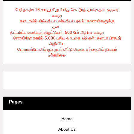
பேரி நகரில் 16 வயது சிறுமி மீது கொடூரத் தாக்குதல்: ஒருவர்
கைது
- 8/6/2026
கனடாவில் லிஸ்டீரியா பாக்டீரியா பரவல்: காளான்களுக்கு
தடை
- 8/6/2026
திட்டமிட்ட வணிகத் திருட்டுகள்: 500 பேர் அதிரடி கைது
- 8/6/2026
ரொரன்றோ நகரில் 5,600 புதிய வாடகை வீடுகள்: கனடா பிரதமர்
அறிவிப்பு
- 8/6/2026
டொராண்டோவில் குறையும் வீட்டு விலை: சந்தையில் நிலவும்
மந்தநிலை
- 8/6/2026
3/recent/ticker-posts
Pages
Home
About Us