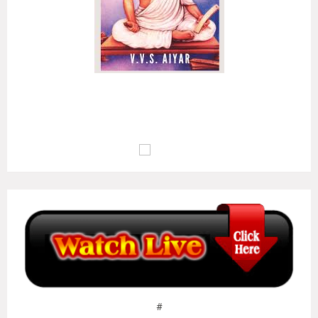
அழுக்கா றுடையான்கண் ஆக்கம்போன்று இல்லை
ஒழுக்க மிலான்கண் உயர்வு..
(குறள் எண்:
135
)
மு.வ : பொறாமை உடையவனிடத்தில் ஆக்கம் இல்லாதவாறு போல,
ஒழுக்கம் இல்லாதவனுடைய வாழ்க்கையில் உயர்வு இல்லையாகும்..
#