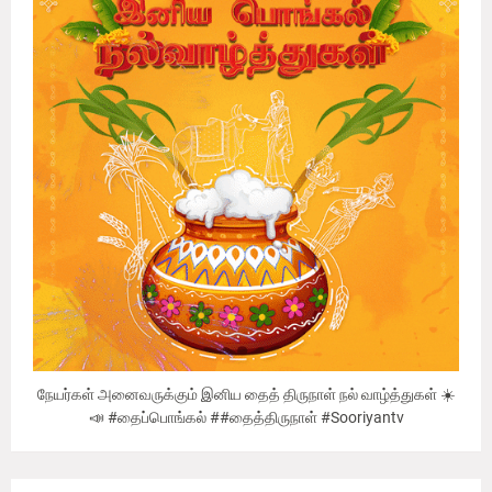
நேயர்கள் அனைவருக்கும் இனிய தைத் திருநாள் நல் வாழ்த்துகள் ☀️
📣 #தைப்பொங்கல் ##தைத்திருநாள் #Sooriyantv