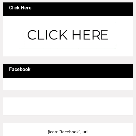
Click Here
Facebook
8/Pictures/grid-big
{icon: "facebook", url: