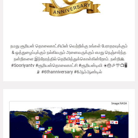
நமது சூரியன் தொலைகாட்சியின் வெற்றிக்கு உங்கள் பேராதரவுக்கும்
& ஒத்துழைப்புக்கும் நல்கிவரும் அனைவருக்கும் எமது நெஞ்சார்ந்த
நன்றிகளை இந்நேரத்தில் தெரிவித்துக்கொள்கின்றோம். நன்றி🙏
#Sooriyantv #சூரியன்தொலைகாட்சி #சூரியன்டிவி ☀️🎂🎉🎊📺🖥
📡 #6thanniversary #6ஆம்ஆண்டில்
Our Viewer's Countries