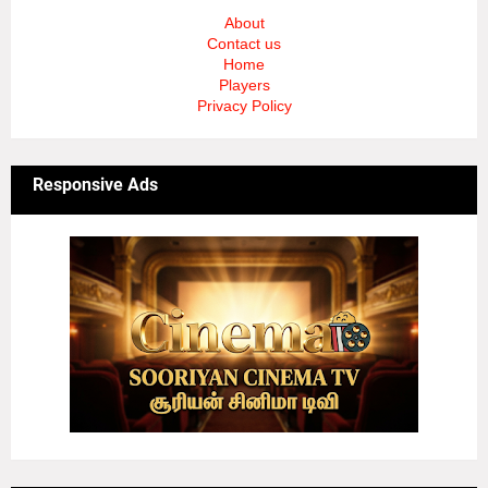
About
Contact us
Home
Players
Privacy Policy
Responsive Ads