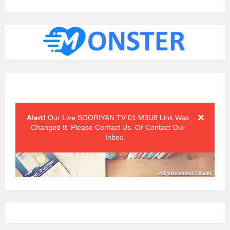
Alert Messages
Click on the "x" symbol to close the alert message.
×
Alert!
Our Live SOORIYAN TV 01 M3U8 Link Was
Changed It. Please Contact Us. Or Contact Our
Inbox.