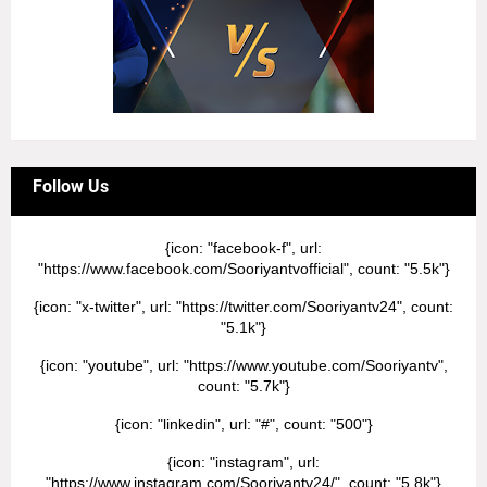
Follow Us
{icon: "facebook-f", url:
"https://www.facebook.com/Sooriyantvofficial", count: "5.5k"}
{icon: "x-twitter", url: "https://twitter.com/Sooriyantv24", count:
"5.1k"}
{icon: "youtube", url: "https://www.youtube.com/Sooriyantv",
count: "5.7k"}
{icon: "linkedin", url: "#", count: "500"}
{icon: "instagram", url:
"https://www.instagram.com/Sooriyantv24/", count: "5.8k"}