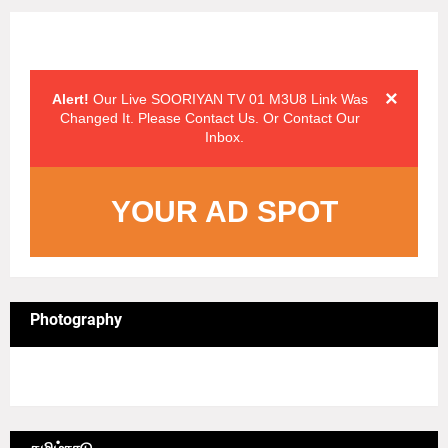
Alert Messages
Click on the "x" symbol to close the alert message.
×
Alert!
Our Live SOORIYAN TV 01 M3U8 Link Was
Changed It. Please Contact Us. Or Contact Our
Inbox.
YOUR AD SPOT
Photography
4/sgrid/Photography