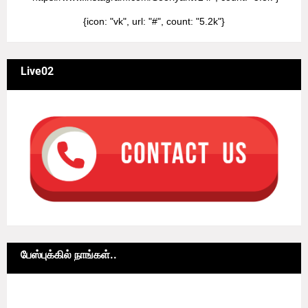
{icon: "vk", url: "#", count: "5.2k"}
Live02
பேஸ்புக்கில் நாங்கள்..