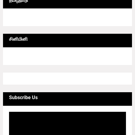
தமிழ்நாடு
6/lgrid/தமிழ்நாடு
சினிமினி
4/sgrid/CineMini
Subscribe Us