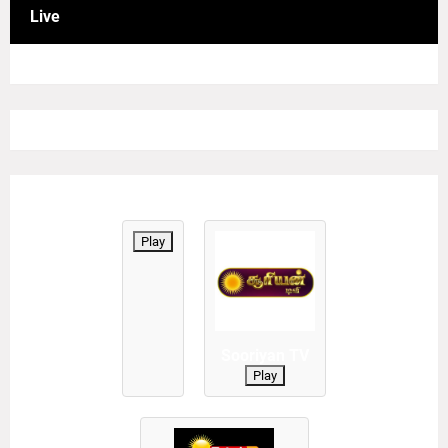
Live
Play
Sooriyan TV
Play