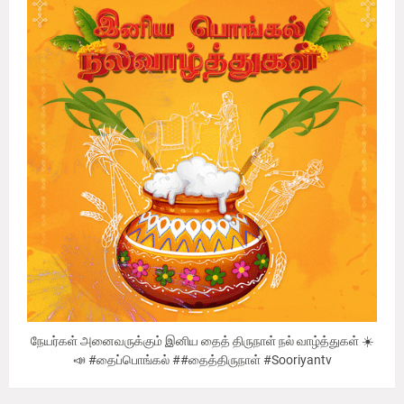
நேயர்கள் அனைவருக்கும் இனிய தைத் திருநாள் நல் வாழ்த்துகள் ☀️
📣 #தைப்பொங்கல் ##தைத்திருநாள் #Sooriyantv