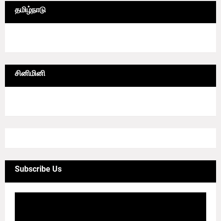
தமிழ்நாடு
6/lgrid/தமிழ்நாடு
சினிமினி
4/sgrid/CineMini
Subscribe Us