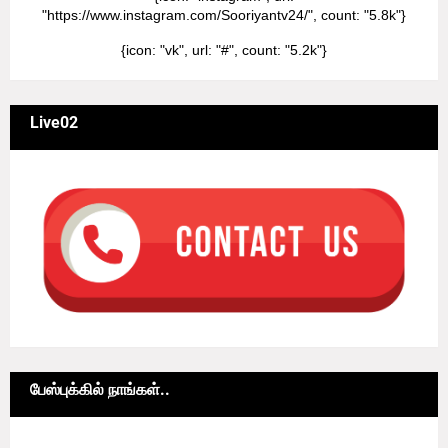
"https://www.instagram.com/Sooriyantv24/", count: "5.8k"}
{icon: "vk", url: "#", count: "5.2k"}
Live02
பேஸ்புக்கில் நாங்கள்..