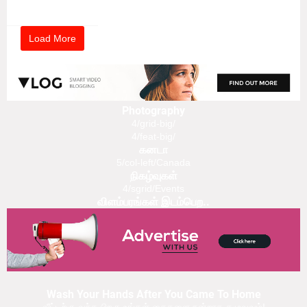
Load More
Photography
4/grid-big/
4/feat-big/
கனடா
5/col-left/Canada
நிகழ்வுகள்
4/sgrid/Events
விளம்பரங்கள் இடம்பெற..
Wash Your Hands After You Came To Home