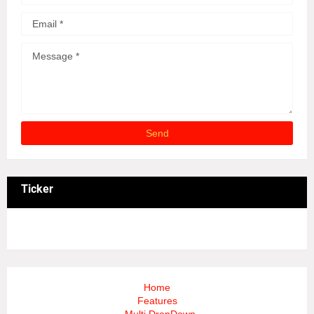
Ticker
3/recent/ticker-posts
Home
Features