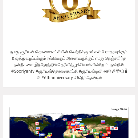
நமது சூரியன் தொலைகாட்சியின் வெற்றிக்கு உங்கள் பேராதரவுக்கும்
& ஒத்துழைப்புக்கும் நல்கிவரும் அனைவருக்கும் எமது நெஞ்சார்ந்த
நன்றிகளை இந்நேரத்தில் தெரிவித்துக்கொள்கின்றோம். நன்றி🙏
#Sooriyantv #சூரியன்தொலைகாட்சி #சூரியன்டிவி ☀️🎂🎉🎊📺🖥
📡 #6thanniversary #6ஆம்ஆண்டில்
Our Viewer's Countries