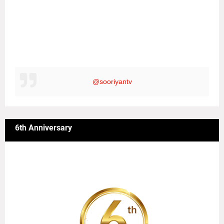
@sooriyantv
6th Anniversary