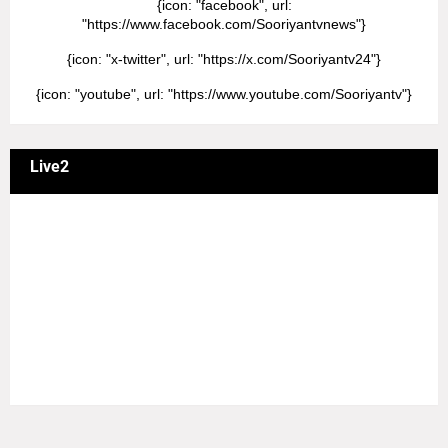
{icon: "facebook", url:
"https://www.facebook.com/Sooriyantvnews"}
{icon: "x-twitter", url: "https://x.com/Sooriyantv24"}
{icon: "youtube", url: "https://www.youtube.com/Sooriyantv"}
Live2
வணக்கம் நேயர்களே! ஒரு முக்கிய அறிவிப்பு: எமது சூரியன்
தொலைக்காட்சியில் தமிழர்களுக்கு எதிராக வண்மையாக
எடுக்கப்பட்ட சினிமா திரைப்படங்கள், தமிழ் தேசிய இனத்துக்கு
எதிராக வன்ம கருத்துக்களை வெளியிட்டும், நடித்து வரும் பல
நடிகர், நடிகைகள் நடித்த காட்சிபாடல்களோ, திரைப்படங்களோ
யாவும் எமது தொலைகாட்சியில் ஒளிபரப்பாகது என்பதை
அறியத்தருகின்றோம். #RIP_VijayDevarakonda
#RIP_Samantha #RIP_VijaySethupathi நிர்வாகம் சூரியன்
டிவி(SOORIYAN TV).