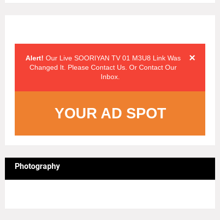
Alert Messages
Click on the "x" symbol to close the alert message.
×
Alert!
Our Live SOORIYAN TV 01 M3U8 Link Was
Changed It. Please Contact Us. Or Contact Our
Inbox.
YOUR AD SPOT
Photography
4/sgrid/Photography