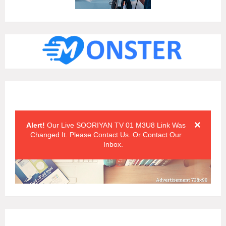
Alert Messages
Click on the "x" symbol to close the alert message.
×
Alert!
Our Live SOORIYAN TV 01 M3U8 Link Was
Changed It. Please Contact Us. Or Contact Our
Inbox.