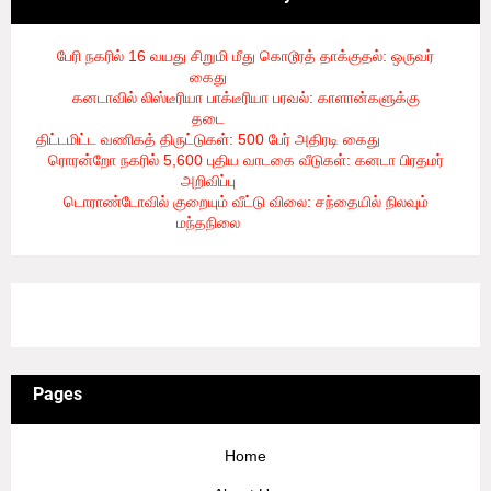
பேரி நகரில் 16 வயது சிறுமி மீது கொடூரத் தாக்குதல்: ஒருவர்
கைது
- 8/6/2026
கனடாவில் லிஸ்டீரியா பாக்டீரியா பரவல்: காளான்களுக்கு
தடை
- 8/6/2026
திட்டமிட்ட வணிகத் திருட்டுகள்: 500 பேர் அதிரடி கைது
- 8/6/2026
ரொரன்றோ நகரில் 5,600 புதிய வாடகை வீடுகள்: கனடா பிரதமர்
அறிவிப்பு
- 8/6/2026
டொராண்டோவில் குறையும் வீட்டு விலை: சந்தையில் நிலவும்
மந்தநிலை
- 8/6/2026
3/recent/ticker-posts
Pages
Home