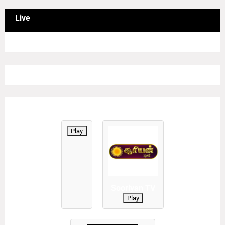
Live
Play
Sooriyan TV
Play