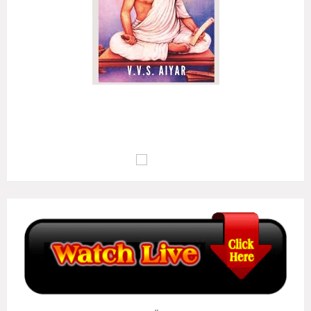
அழுக்கா றுடையான்கண் ஆக்கம்போன்று இல்லை
ஒழுக்க மிலான்கண் உயர்வு..
(குறள் எண்:
135
)
மு.வ : பொறாமை உடையவனிடத்தில் ஆக்கம் இல்லாதவாறு போல,
ஒழுக்கம் இல்லாதவனுடைய வாழ்க்கையில் உயர்வு இல்லையாகும்..