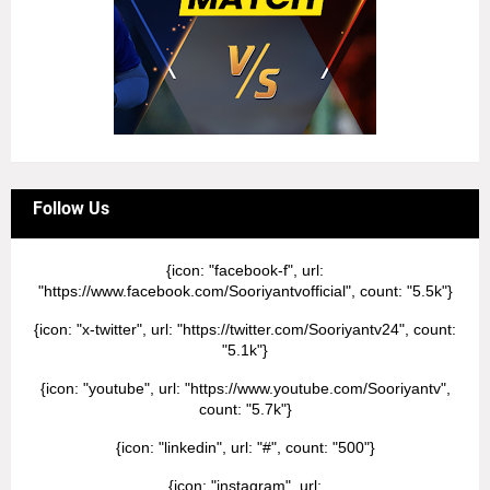
Follow Us
{icon: "facebook-f", url:
"https://www.facebook.com/Sooriyantvofficial", count: "5.5k"}
{icon: "x-twitter", url: "https://twitter.com/Sooriyantv24", count:
"5.1k"}
{icon: "youtube", url: "https://www.youtube.com/Sooriyantv",
count: "5.7k"}
{icon: "linkedin", url: "#", count: "500"}
{icon: "instagram", url: