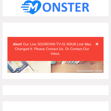
Alert Messages
Click on the "x" symbol to close the alert message.
×
Alert!
Our Live SOORIYAN TV 01 M3U8 Link Was
Changed It. Please Contact Us. Or Contact Our
Inbox.
Alert Messages