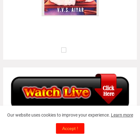
அழுக்கா றுடையான்கண் ஆக்கம்போன்று இல்லை
ஒழுக்க மிலான்கண் உயர்வு..
(குறள் எண்:
135
)
மு.வ : பொறாமை உடையவனிடத்தில் ஆக்கம் இல்லாதவாறு போல,
ஒழுக்கம் இல்லாதவனுடைய வாழ்க்கையில் உயர்வு இல்லையாகும்..
Our website uses cookies to improve your experience.
Learn more
#
Accept !