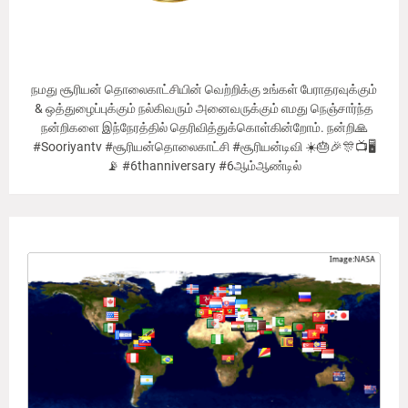
நமது சூரியன் தொலைகாட்சியின் வெற்றிக்கு உங்கள் பேராதரவுக்கும்
& ஒத்துழைப்புக்கும் நல்கிவரும் அனைவருக்கும் எமது நெஞ்சார்ந்த
நன்றிகளை இந்நேரத்தில் தெரிவித்துக்கொள்கின்றோம். நன்றி🙏
#Sooriyantv #சூரியன்தொலைகாட்சி #சூரியன்டிவி ☀️🎂🎉🎊📺🖥
📡 #6thanniversary #6ஆம்ஆண்டில்
Our Viewer's Countries