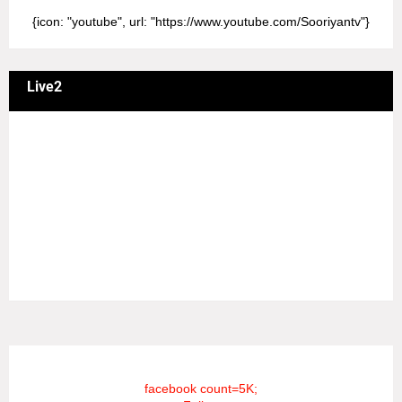
{icon: "youtube", url: "https://www.youtube.com/Sooriyantv"}
Live2
வணக்கம் நேயர்களே! ஒரு முக்கிய அறிவிப்பு: எமது சூரியன்
தொலைக்காட்சியில் தமிழர்களுக்கு எதிராக வண்மையாக
எடுக்கப்பட்ட சினிமா திரைப்படங்கள், தமிழ் தேசிய இனத்துக்கு
எதிராக வன்ம கருத்துக்களை வெளியிட்டும், நடித்து வரும் பல
நடிகர், நடிகைகள் நடித்த காட்சிபாடல்களோ, திரைப்படங்களோ
யாவும் எமது தொலைகாட்சியில் ஒளிபரப்பாகது என்பதை
அறியத்தருகின்றோம். #RIP_VijayDevarakonda
#RIP_Samantha #RIP_VijaySethupathi நிர்வாகம் சூரியன்
டிவி(SOORIYAN TV).
facebook count=5K;