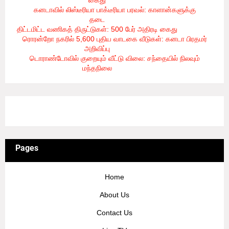
கைது
- 8/6/2026
கனடாவில் லிஸ்டீரியா பாக்டீரியா பரவல்: காளான்களுக்கு
தடை
- 8/6/2026
திட்டமிட்ட வணிகத் திருட்டுகள்: 500 பேர் அதிரடி கைது
- 8/6/2026
ரொரன்றோ நகரில் 5,600 புதிய வாடகை வீடுகள்: கனடா பிரதமர்
அறிவிப்பு
- 8/6/2026
டொராண்டோவில் குறையும் வீட்டு விலை: சந்தையில் நிலவும்
மந்தநிலை
- 8/6/2026
3/recent/ticker-posts
Pages
Home
About Us
Contact Us