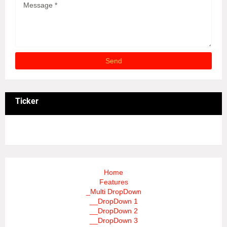
Ticker
3/recent/ticker-posts
Home
Features
_Multi DropDown
__DropDown 1
__DropDown 2
__DropDown 3