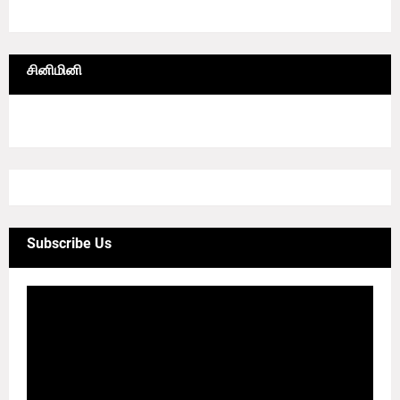
6/lgrid/தமிழ்நாடு
சினிமினி
4/sgrid/CineMini
Subscribe Us