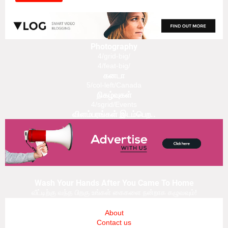
Photography
4/grid-big/
4/feat-big/
கனடா
5/col-left/Canada
நிகழ்வுகள்
4/sgrid/Events
விளம்பரங்கள் இடம்பெற..
Wash Your Hands After You Came To Home
வீட்டிற்கு வந்த பிறகு உங்கள் கைகளை நன்றாக கழுவவும்!
About
Contact us