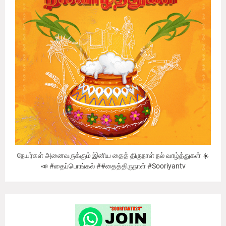
நேயர்கள் அனைவருக்கும் இனிய தைத் திருநாள் நல் வாழ்த்துகள் ☀️
📣 #தைப்பொங்கல் ##தைத்திருநாள் #Sooriyantv