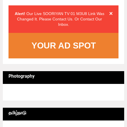
Click on the "x" symbol to close the alert message.
×
Alert!
Our Live SOORIYAN TV 01 M3U8 Link Was
Changed It. Please Contact Us. Or Contact Our
Inbox.
YOUR AD SPOT
Photography
4/sgrid/Photography
தமிழ்நாடு