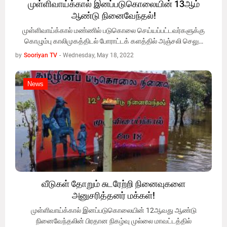
முள்ளிவாய்க்கால் இனப்படுகொலையின் 13ஆம்
ஆண்டு நினைவேந்தல்!
முள்ளிவாய்க்கால் மண்ணில் படுகொலை செய்யப்பட்டவர்களுக்கு
கொழும்பு காலிமுகத்திடல் போராட்டக் களத்தில் அஞ்சலி செலு…
by
Sooriyan TV
-
Wednesday, May 18, 2022
News
News
வீடுகள் தோறும் சுடரேற்றி நினைவுகளை
அனுசரித்தனர் மக்கள்!
முள்ளிவாய்க்கால் இனப்படுகொலையின் 12ஆவது ஆண்டு
நினைவேந்தலின் பிரதான நிகழ்வு முல்லை மாவட்டத்தில்