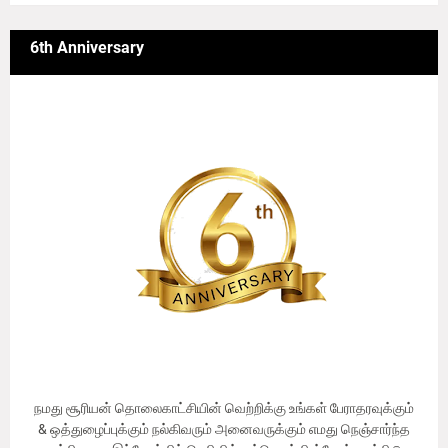
6th Anniversary
நமது சூரியன் தொலைகாட்சியின் வெற்றிக்கு உங்கள் பேராதரவுக்கும்
& ஒத்துழைப்புக்கும் நல்கிவரும் அனைவருக்கும் எமது நெஞ்சார்ந்த