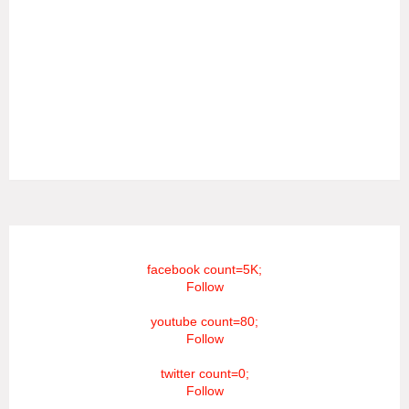
வணக்கம் நேயர்களே! ஒரு முக்கிய அறிவிப்பு: எமது சூரியன்
தொலைக்காட்சியில் தமிழர்களுக்கு எதிராக வண்மையாக
எடுக்கப்பட்ட சினிமா திரைப்படங்கள், தமிழ் தேசிய இனத்துக்கு
எதிராக வன்ம கருத்துக்களை வெளியிட்டும், நடித்து வரும் பல
நடிகர், நடிகைகள் நடித்த காட்சிபாடல்களோ, திரைப்படங்களோ
யாவும் எமது தொலைகாட்சியில் ஒளிபரப்பாகது என்பதை
அறியத்தருகின்றோம். #RIP_VijayDevarakonda
#RIP_Samantha #RIP_VijaySethupathi நிர்வாகம் சூரியன்
டிவி(SOORIYAN TV).
facebook count=5K;
Follow
youtube count=80;
Follow
twitter count=0;
Follow