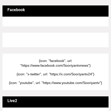
Facebook
8/Pictures/grid-big
{icon: "facebook", url:
"https://www.facebook.com/Sooriyantvnews"}
{icon: "x-twitter", url: "https://x.com/Sooriyantv24"}
{icon: "youtube", url: "https://www.youtube.com/Sooriyantv"}
Live2