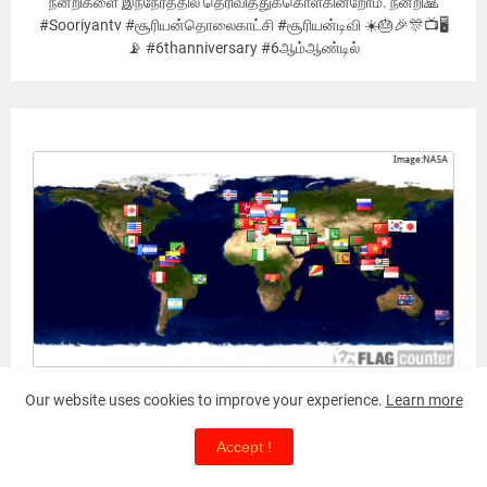
நன்றிகளை இந்நேரத்தில் தெரிவித்துக்கொள்கின்றோம். நன்றி🙏
#Sooriyantv #சூரியன்தொலைகாட்சி #சூரியன்டிவி ☀️🎂🎉🎊📺🖥
📡 #6thanniversary #6ஆம்ஆண்டில்
Our Viewer's Countries
Our website uses cookies to improve your experience.
Learn more
Accept !