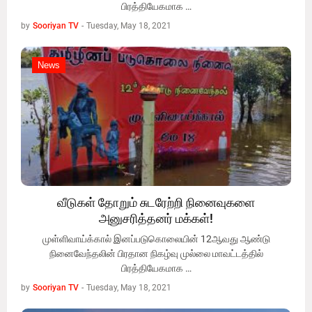
பிரத்தியேகமாக …
by
Sooriyan TV
-
Tuesday, May 18, 2021
News
News
வீடுகள் தோறும் சுடரேற்றி நினைவுகளை
அனுசரித்தனர் மக்கள்!
முள்ளிவாய்க்கால் இனப்படுகொலையின் 12ஆவது ஆண்டு
நினைவேந்தலின் பிரதான நிகழ்வு முல்லை மாவட்டத்தில்
பிரத்தியேகமாக …
by
Sooriyan TV
-
Tuesday, May 18, 2021