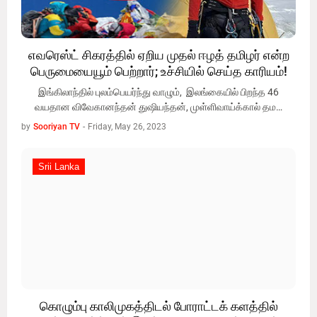
எவரெஸ்ட் சிகரத்தில் ஏறிய முதல் ஈழத் தமிழர் என்ற
பெருமையையூம் பெற்றார்; உச்சியில் செய்த காரியம்!
இங்கிலாந்தில் புலம்பெயர்ந்து வாழும், இலங்கையில் பிறந்த 46
வயதான விவேகானந்தன் துஷியந்தன், முள்ளிவாய்க்கால் தம…
by
Sooriyan TV
-
Friday, May 26, 2023
Srii Lanka
Srii Lanka
கொழும்பு காலிமுகத்திடல் போராட்டக் களத்தில்