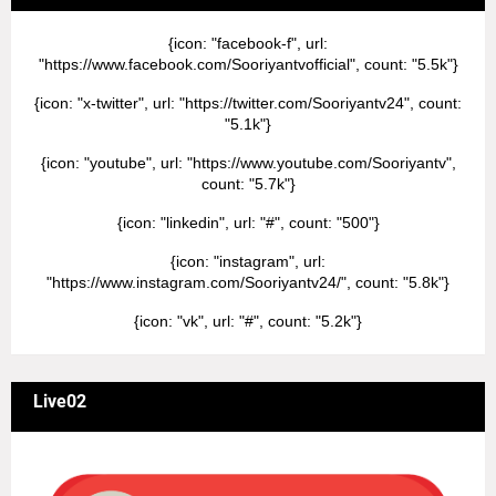
{icon: "facebook-f", url:
"https://www.facebook.com/Sooriyantvofficial", count: "5.5k"}
{icon: "x-twitter", url: "https://twitter.com/Sooriyantv24", count:
"5.1k"}
{icon: "youtube", url: "https://www.youtube.com/Sooriyantv",
count: "5.7k"}
{icon: "linkedin", url: "#", count: "500"}
{icon: "instagram", url:
"https://www.instagram.com/Sooriyantv24/", count: "5.8k"}
{icon: "vk", url: "#", count: "5.2k"}
Live02