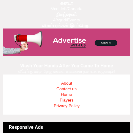
கனடா
5/col-left/Canada
நிகழ்வுகள்
4/sgrid/Events
விளம்பரங்கள் இடம்பெற..
Wash Your Hands After You Came To Home
வீட்டிற்கு வந்த பிறகு உங்கள் கைகளை நன்றாக கழுவவும்!
About
Contact us
Home
Players
Privacy Policy
Responsive Ads