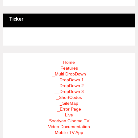
Ticker
3/recent/ticker-posts
Home
Features
_Multi DropDown
__DropDown 1
__DropDown 2
__DropDown 3
_ShortCodes
_SiteMap
_Error Page
Live
Sooriyan Cinema TV
Video Documentation
Mobile TV App