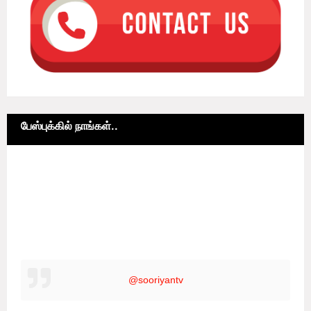
பேஸ்புக்கில் நாங்கள்..
@sooriyantv