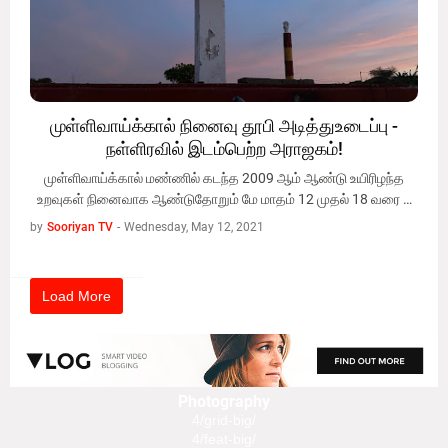
முள்ளிவாய்க்கால் நினைவு தூபி அடித்துஉடைப்பு -
நள்ளிரவில் இடம்பெற்ற அராஜகம்!
முள்ளிவாய்க்கால் மண்ணில் கடந்த 2009 ஆம் ஆண்டு உயிரிழந்த
உறவுகள் நினைவாக ஆண்டுதோறும் மே மாதம் 12 முதல் 18 வரை …
by
Sooriyan TV
-
Wednesday, May 12, 2021
Load More
Photography
4/grid-big/
4/feat-big/