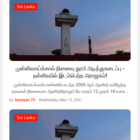
Srii Lanka
Srii Lanka
முள்ளிவாய்க்கால் நினைவு தூபி அடித்துஉடைப்பு -
நள்ளிரவில் இடம்பெற்ற அராஜகம்!
முள்ளிவாய்க்கால் மண்ணில் கடந்த 2009 ஆம் ஆண்டு உயிரிழந்த
உறவுகள் நினைவாக ஆண்டுதோறும் மே மாதம் 12 முதல் 18 வரை …
by
Sooriyan TV
-
Wednesday, May 12, 2021
Srii Lanka
Srii Lanka