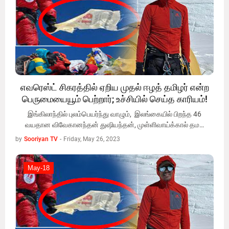
எவரெஸ்ட் சிகரத்தில் ஏறிய முதல் ஈழத் தமிழர் என்ற
பெருமையையூம் பெற்றார்; உச்சியில் செய்த காரியம்!
இங்கிலாந்தில் புலம்பெயர்ந்து வாழும், இலங்கையில் பிறந்த 46
வயதான விவேகானந்தன் துஷியந்தன், முள்ளிவாய்க்கால் தம…
by
Sooriyan TV
-
Friday, May 26, 2023
May-18
May-18