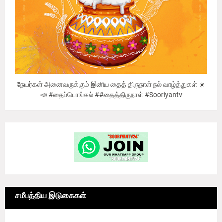
நேயர்கள் அனைவருக்கும் இனிய தைத் திருநாள் நல் வாழ்த்துகள் ☀️
📣 #தைப்பொங்கல் ##தைத்திருநாள் #Sooriyantv
சமீபத்திய இடுகைகள்