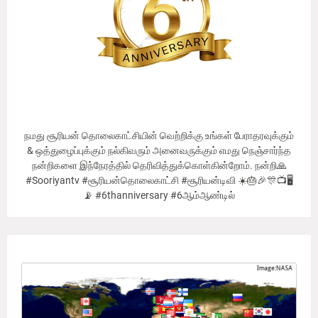
நமது சூரியன் தொலைகாட்சியின் வெற்றிக்கு உங்கள் பேராதரவுக்கும்
& ஒத்துழைப்புக்கும் நல்கிவரும் அனைவருக்கும் எமது நெஞ்சார்ந்த
நன்றிகளை இந்நேரத்தில் தெரிவித்துக்கொள்கின்றோம். நன்றி🙏
#Sooriyantv #சூரியன்தொலைகாட்சி #சூரியன்டிவி ☀️🎂🎉🎊📺🖥
📡 #6thanniversary #6ஆம்ஆண்டில்
Our Viewer's Countries