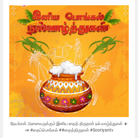
நேயர்கள் அனைவருக்கும் இனிய தைத் திருநாள் நல் வாழ்த்துகள் ☀️
📣 #தைப்பொங்கல் ##தைத்திருநாள் #Sooriyantv