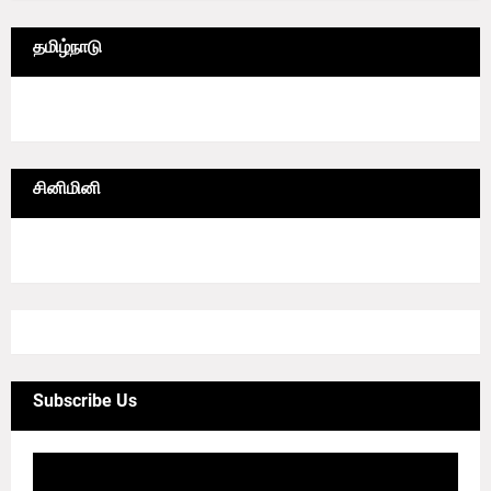
தமிழ்நாடு
6/lgrid/தமிழ்நாடு
சினிமினி
4/sgrid/CineMini
Subscribe Us