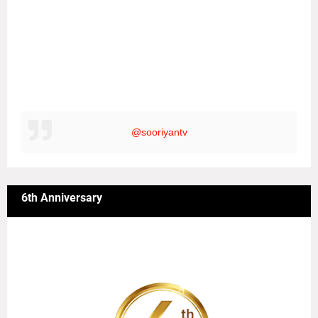
@sooriyantv
6th Anniversary