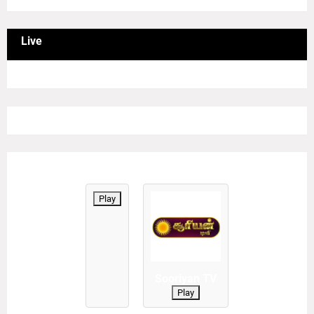
Live
Play
Sooriyan TV
Play