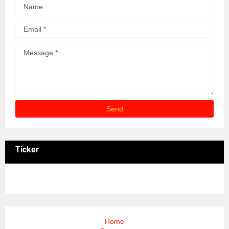
Ticker
3/recent/ticker-posts
Home