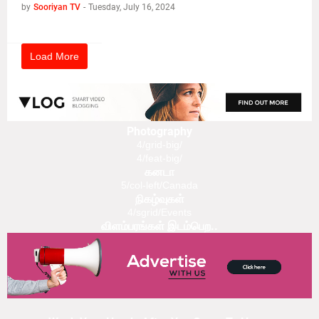
by
Sooriyan TV
-
Tuesday, July 16, 2024
Load More
Photography
4/grid-big/
4/feat-big/
கனடா
5/col-left/Canada
நிகழ்வுகள்
4/sgrid/Events
விளம்பரங்கள் இடம்பெற..