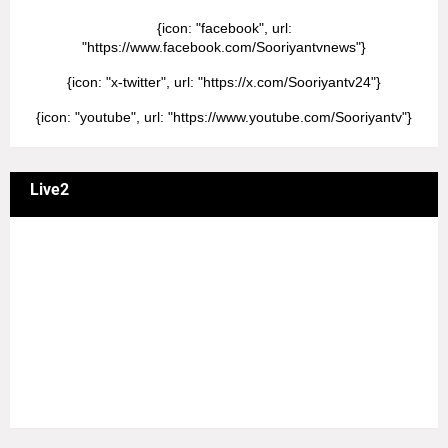
{icon: "facebook", url:
"https://www.facebook.com/Sooriyantvnews"}
{icon: "x-twitter", url: "https://x.com/Sooriyantv24"}
{icon: "youtube", url: "https://www.youtube.com/Sooriyantv"}
Live2
வணக்கம் நேயர்களே! ஒரு முக்கிய அறிவிப்பு: எமது சூரியன்
தொலைக்காட்சியில் தமிழர்களுக்கு எதிராக வண்மையாக
எடுக்கப்பட்ட சினிமா திரைப்படங்கள், தமிழ் தேசிய இனத்துக்கு
எதிராக வன்ம கருத்துக்களை வெளியிட்டும், நடித்து வரும் பல
நடிகர், நடிகைகள் நடித்த காட்சிபாடல்களோ, திரைப்படங்களோ
யாவும் எமது தொலைகாட்சியில் ஒளிபரப்பாகது என்பதை
அறியத்தருகின்றோம். #RIP_VijayDevarakonda
#RIP_Samantha #RIP_VijaySethupathi நிர்வாகம் சூரியன்
டிவி(SOORIYAN TV).