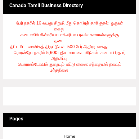
Canada Tamil Business Directory
பேரி நகரில் 16 வயது சிறுமி மீது கொடூரத் தாக்குதல்: ஒருவர்
கைது
- 8/6/2026
கனடாவில் லிஸ்டீரியா பாக்டீரியா பரவல்: காளான்களுக்கு
தடை
- 8/6/2026
திட்டமிட்ட வணிகத் திருட்டுகள்: 500 பேர் அதிரடி கைது
- 8/6/2026
ரொரன்றோ நகரில் 5,600 புதிய வாடகை வீடுகள்: கனடா பிரதமர்
அறிவிப்பு
- 8/6/2026
டொராண்டோவில் குறையும் வீட்டு விலை: சந்தையில் நிலவும்
மந்தநிலை
- 8/6/2026
3/recent/ticker-posts
Pages
Home