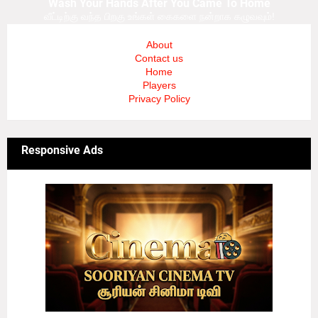
Wash Your Hands After You Came To Home
வீட்டிற்கு வந்த பிறகு உங்கள் கைகளை நன்றாக கழுவவும்!
About
Contact us
Home
Players
Privacy Policy
Responsive Ads