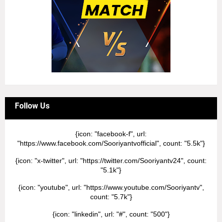
Follow Us
{icon: "facebook-f", url:
"https://www.facebook.com/Sooriyantvofficial", count: "5.5k"}
{icon: "x-twitter", url: "https://twitter.com/Sooriyantv24", count:
"5.1k"}
{icon: "youtube", url: "https://www.youtube.com/Sooriyantv",
count: "5.7k"}
{icon: "linkedin", url: "#", count: "500"}