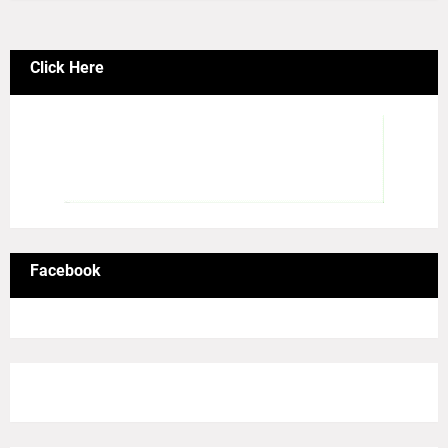
Click Here
Facebook
8/Pictures/grid-big