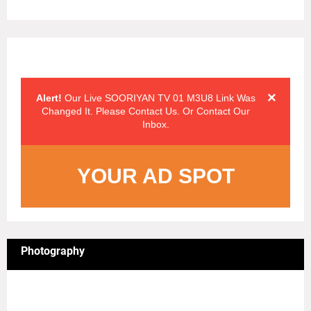
Alert Messages
Click on the "x" symbol to close the alert message.
×
Alert!
Our Live SOORIYAN TV 01 M3U8 Link Was
Changed It. Please Contact Us. Or Contact Our
Inbox.
YOUR AD SPOT
Photography
4/sgrid/Photography