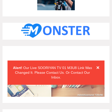
Alert Messages
Click on the "x" symbol to close the alert message.
×
Alert!
Our Live SOORIYAN TV 01 M3U8 Link Was
Changed It. Please Contact Us. Or Contact Our
Inbox.