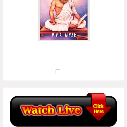
அழுக்கா றுடையான்கண் ஆக்கம்போன்று இல்லை
ஒழுக்க மிலான்கண் உயர்வு..
(குறள் எண்:
135
)
மு.வ : பொறாமை உடையவனிடத்தில் ஆக்கம் இல்லாதவாறு போல,
ஒழுக்கம் இல்லாதவனுடைய வாழ்க்கையில் உயர்வு இல்லையாகும்..