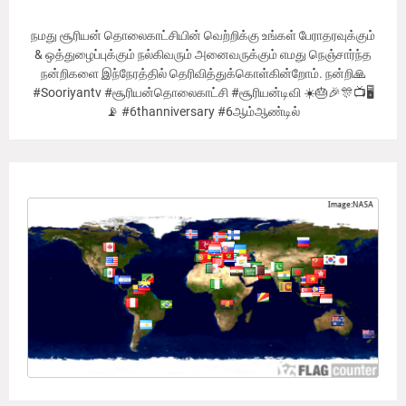
நமது சூரியன் தொலைகாட்சியின் வெற்றிக்கு உங்கள் பேராதரவுக்கும்
& ஒத்துழைப்புக்கும் நல்கிவரும் அனைவருக்கும் எமது நெஞ்சார்ந்த
நன்றிகளை இந்நேரத்தில் தெரிவித்துக்கொள்கின்றோம். நன்றி🙏
#Sooriyantv #சூரியன்தொலைகாட்சி #சூரியன்டிவி ☀️🎂🎉🎊📺🖥
📡 #6thanniversary #6ஆம்ஆண்டில்
Our Viewer's Countries