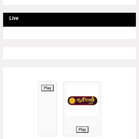
Live
Play
Sooriyan TV
Play