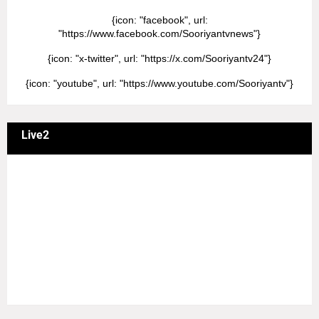
{icon: "facebook", url:
"https://www.facebook.com/Sooriyantvnews"}
{icon: "x-twitter", url: "https://x.com/Sooriyantv24"}
{icon: "youtube", url: "https://www.youtube.com/Sooriyantv"}
Live2
வணக்கம் நேயர்களே! ஒரு முக்கிய அறிவிப்பு: எமது சூரியன்
தொலைக்காட்சியில் தமிழர்களுக்கு எதிராக வண்மையாக
எடுக்கப்பட்ட சினிமா திரைப்படங்கள், தமிழ் தேசிய இனத்துக்கு
எதிராக வன்ம கருத்துக்களை வெளியிட்டும், நடித்து வரும் பல
நடிகர், நடிகைகள் நடித்த காட்சிபாடல்களோ, திரைப்படங்களோ
யாவும் எமது தொலைகாட்சியில் ஒளிபரப்பாகது என்பதை
அறியத்தருகின்றோம். #RIP_VijayDevarakonda
#RIP_Samantha #RIP_VijaySethupathi நிர்வாகம் சூரியன்
டிவி(SOORIYAN TV).