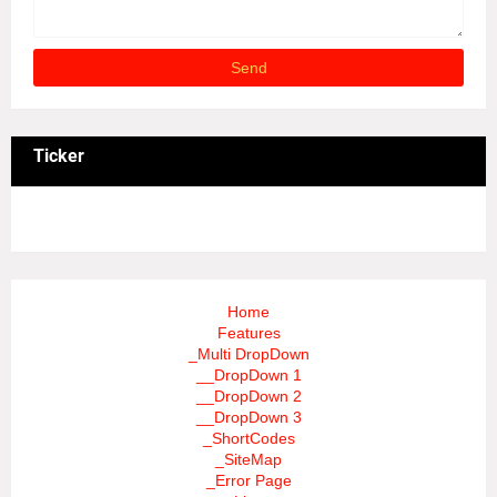
Ticker
3/recent/ticker-posts
Home
Features
_Multi DropDown
__DropDown 1
__DropDown 2
__DropDown 3
_ShortCodes
_SiteMap
_Error Page