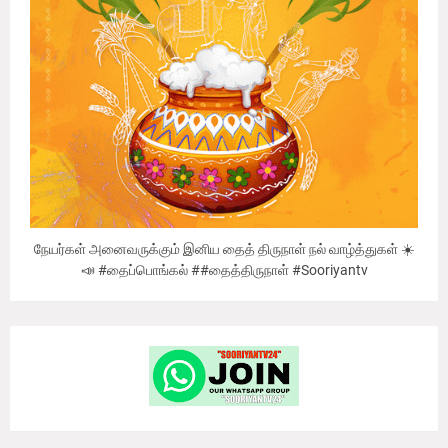
நேயர்கள் அனைவருக்கும் இனிய தைத் திருநாள் நல் வாழ்த்துகள் ☀️
📣 #தைப்பொங்கல் ##தைத்திருநாள் #Sooriyantv