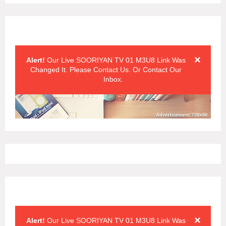
Alert Messages
Click on the "x" symbol to close the alert message.
×
Alert!
Our Live SOORIYAN TV 01 M3U8 Link Was
Changed It. Please Contact Us. Or Contact Our
Inbox.
Alert Messages
Click on the "x" symbol to close the alert message.
×
Alert!
Our Live SOORIYAN TV 01 M3U8 Link Was