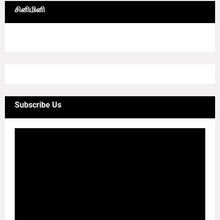
சினிமினி
4/sgrid/CineMini
Subscribe Us