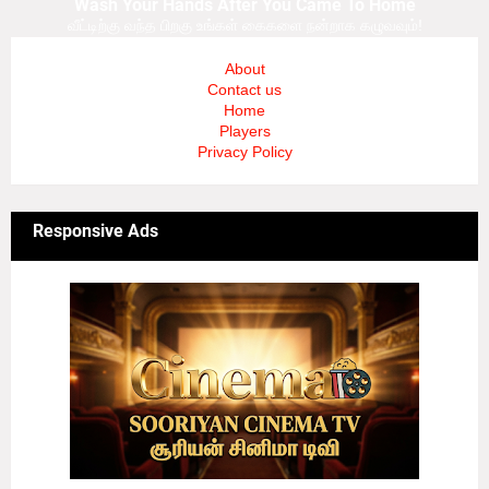
Wash Your Hands After You Came To Home
வீட்டிற்கு வந்த பிறகு உங்கள் கைகளை நன்றாக கழுவவும்!
About
Contact us
Home
Players
Privacy Policy
Responsive Ads