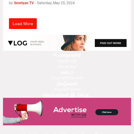
by
Sooriyan TV
-
Saturday, May 25, 2024
Load More
Photography
4/grid-big/
4/feat-big/
கனடா
5/col-left/Canada
நிகழ்வுகள்
4/sgrid/Events
விளம்பரங்கள் இடம்பெற..