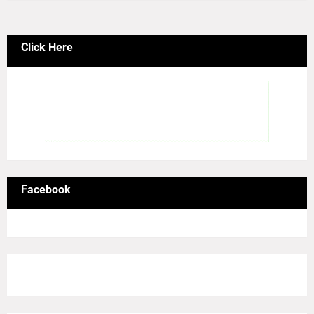
Click Here
Facebook
8/Pictures/grid-big