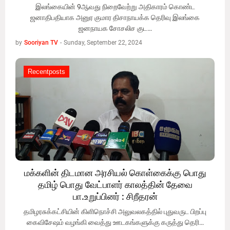
இலங்கையின் 9ஆவது நிறைவேற்று அதிகாரம் கொண்ட
ஜனாதிபதியாக அனுர குமார திசாநாயக்க தெரிவு இலங்கை
ஜனநாயக சோசலிச குட…
by
Sooriyan TV
-
Sunday, September 22, 2024
Recentposts
Recentposts
மக்களின் திடமான அரசியல் கொள்கைக்கு பொது
தமிழ் பொது வேட்பாளர் காலத்தின் தேவை
பா.உறுப்பினர் : சிறீதரன்
தமிழரசுக்கட்சியின் கிளிநொச்சி அலுவலகத்தில் புதுவருட பிறப்பு
கைவிசேஷம் வழங்கி வைத்து ஊடகங்களுக்கு கருத்து தெரி…