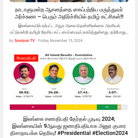
நாடாளுமன்ற ஆசனத்தை கைப்பற்றிய மருத்துவர்
அர்ச்சுனா – பெரும் அதிர்ச்சியில் தமிழ் கட்சிகள்!!
இலங்கையில் ஏற்பட்ட அநுர அலை தென்னிலங்கை அரசியல்
மட்டுமன்றி தமிழர் தேசிய கட்டமைப்பையும் தகர்த்துள்ளது. தற்போது…
by
Sooriyan TV
-
Friday, November 15, 2024
#சனாதிபதி
#சனாதிபதி
இலங்கை சனாதிபதி தேர்தல் முடிவு 2024;
இலங்கையின் 9ஆவது ஜனாதிபதியாக அனுர குமார
திசாநாயக்க தெரிவு! #Presidential #Election2024