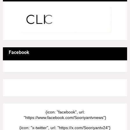
Facebook
8/Pictures/grid-big
{icon: "facebook", url:
"https://www.facebook.com/Sooriyantvnews"}
{icon: "x-twitter", url: "https://x.com/Sooriyantv24"}