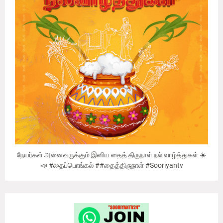
நேயர்கள் அனைவருக்கும் இனிய தைத் திருநாள் நல் வாழ்த்துகள் ☀️
📣 #தைப்பொங்கல் ##தைத்திருநாள் #Sooriyantv