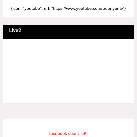
{icon: "youtube", url: "https://www.youtube.com/Sooriyantv"}
Live2
வணக்கம் நேயர்களே! ஒரு முக்கிய அறிவிப்பு: எமது சூரியன்
தொலைக்காட்சியில் தமிழர்களுக்கு எதிராக வண்மையாக
எடுக்கப்பட்ட சினிமா திரைப்படங்கள், தமிழ் தேசிய இனத்துக்கு
எதிராக வன்ம கருத்துக்களை வெளியிட்டும், நடித்து வரும் பல
நடிகர், நடிகைகள் நடித்த காட்சிபாடல்களோ, திரைப்படங்களோ
யாவும் எமது தொலைகாட்சியில் ஒளிபரப்பாகது என்பதை
அறியத்தருகின்றோம். #RIP_VijayDevarakonda
#RIP_Samantha #RIP_VijaySethupathi நிர்வாகம் சூரியன்
டிவி(SOORIYAN TV).
facebook count=5K;