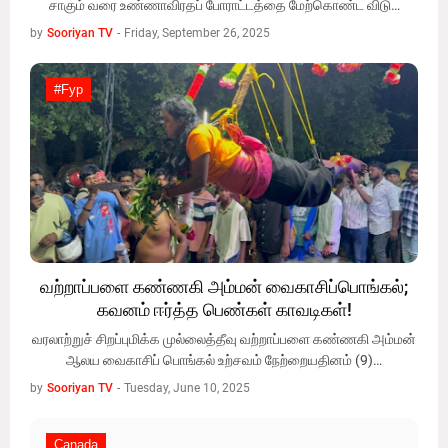
சாகும் வரை உண்ணாவிரதப் போராட்டத்தை மேற்கொண்ட விடு…
by
Sooriyan TV
-
Friday, September 26, 2025
#fyp
#fyp
வற்றாப்பளை கண்ணகி அம்மன் வைகாசிப்பொங்கல்;
கவனம் ஈர்த்த பெண்கள் காவடிகள்!
வரலாற்றுச் சிறப்புமிக்க முல்லைத்தீவு வற்றாப்பளை கண்ணகி அம்மன்
ஆலய வைகாசிப் பொங்கல் உற்சவம் நேற்றையதினம் (9)…
by
Sooriyan TV
-
Tuesday, June 10, 2025
Canada
Canada