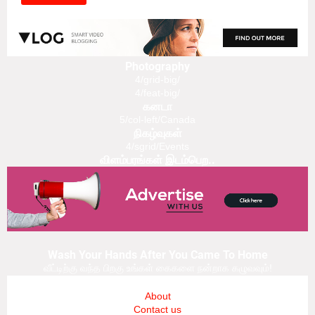
Photography
4/grid-big/
4/feat-big/
கனடா
5/col-left/Canada
நிகழ்வுகள்
4/sgrid/Events
விளம்பரங்கள் இடம்பெற..
Wash Your Hands After You Came To Home
வீட்டிற்கு வந்த பிறகு உங்கள் கைகளை நன்றாக கழுவவும்!
About
Contact us