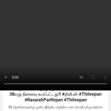
இலங்கை
#RasaiahParthipan
#RasaiahParthipan
தமிழர் தாயகம் முழுவதும் தியாக தீபம் திலீபனின்
38வது நினைவு கூரப்பட்டது!! #திலீபன் #Thileepan
#RasaiahParthipan #Thileepan
38 ஆண்டுகளுக்கு முன்பு இந்திய ஆதிக்க படையெடுப்புக்கு எதிராக