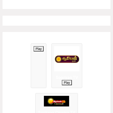
Play
Sooriyan TV
Play
Sooiryan Cinema TV