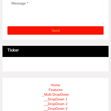
Ticker
3/recent/ticker-posts
Home
Features
_Multi DropDown
__DropDown 1
__DropDown 2
__DropDown 3