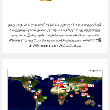
நமது சூரியன் தொலைகாட்சியின் வெற்றிக்கு உங்கள் பேராதரவுக்கும்
& ஒத்துழைப்புக்கும் நல்கிவரும் அனைவருக்கும் எமது நெஞ்சார்ந்த
நன்றிகளை இந்நேரத்தில் தெரிவித்துக்கொள்கின்றோம். நன்றி🙏
#Sooriyantv #சூரியன்தொலைகாட்சி #சூரியன்டிவி ☀️🎂🎉🎊📺🖥
📡 #6thanniversary #6ஆம்ஆண்டில்
Our Viewer's Countries