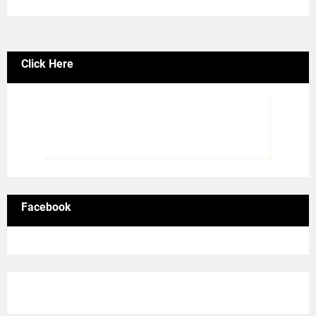
Click Here
Facebook
8/Pictures/grid-big