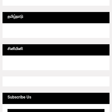
தமிழ்நாடு
6/lgrid/தமிழ்நாடு
சினிமினி
4/sgrid/CineMini
Subscribe Us