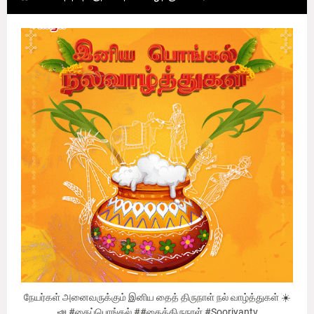
நேயர்கள் அனைவருக்கும் இனிய தைத் திருநாள் நல் வாழ்த்துகள் ☀️
📣 #தைப்பொங்கல் ##தைத்திருநாள் #Sooriyantv