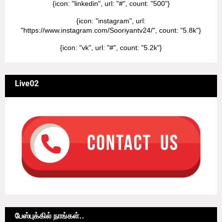
{icon: "linkedin", url: "#", count: "500"}
{icon: "instagram", url:
"https://www.instagram.com/Sooriyantv24/", count: "5.8k"}
{icon: "vk", url: "#", count: "5.2k"}
Live02
பேஸ்புக்கில் நாங்கள்..