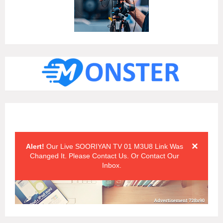
Alert Messages
Click on the "x" symbol to close the alert message.
×
Alert!
Our Live SOORIYAN TV 01 M3U8 Link Was
Changed It. Please Contact Us. Or Contact Our
Inbox.