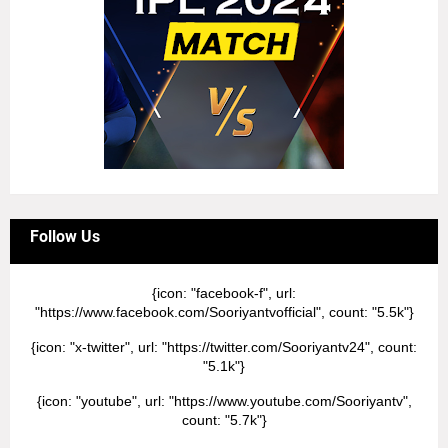
Follow Us
{icon: "facebook-f", url:
"https://www.facebook.com/Sooriyantvofficial", count: "5.5k"}
{icon: "x-twitter", url: "https://twitter.com/Sooriyantv24", count:
"5.1k"}
{icon: "youtube", url: "https://www.youtube.com/Sooriyantv",
count: "5.7k"}