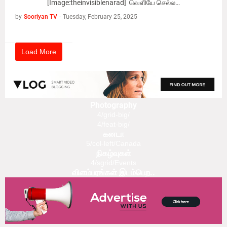
[Image:theinvisiblenarad] வெளியே செல்ல…
by
Sooriyan TV
-
Tuesday, February 25, 2025
Load More
Photography
4/grid-big/
4/feat-big/
கனடா
5/col-left/Canada
நிகழ்வுகள்
4/sgrid/Events
விளம்பரங்கள் இடம்பெற..