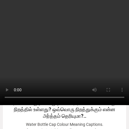
அறிவோம்
Known
Known
தண்ணீர் குடுவை மூடிகளின் நிறம் ஏன் வெவ்வேறு
நிறத்தில் உள்ளது? ஒவ்வொரு நிறத்துக்கும் என்ன
அர்த்தம் தெரியுமா?..
Water Bottle Cap Colour Meaning Captions.