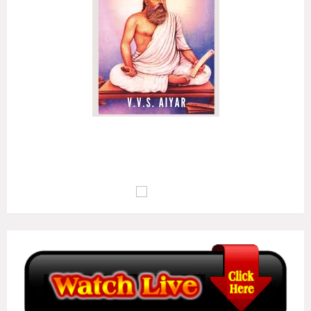
அழுக்கா றுடையான்கண் ஆக்கம்போன்று இல்லை
ஒழுக்க மிலான்கண் உயர்வு..
(குறள் எண்:
135
)
மு.வ : பொறாமை உடையவனிடத்தில் ஆக்கம் இல்லாதவாறு போல,
ஒழுக்கம் இல்லாதவனுடைய வாழ்க்கையில் உயர்வு இல்லையாகும்..