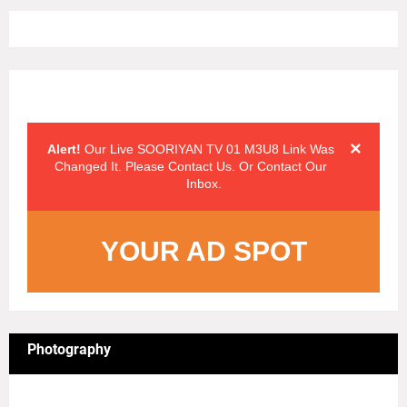
Alert Messages
Click on the "x" symbol to close the alert message.
×
Alert!
Our Live SOORIYAN TV 01 M3U8 Link Was
Changed It. Please Contact Us. Or Contact Our
Inbox.
YOUR AD SPOT
Photography
4/sgrid/Photography