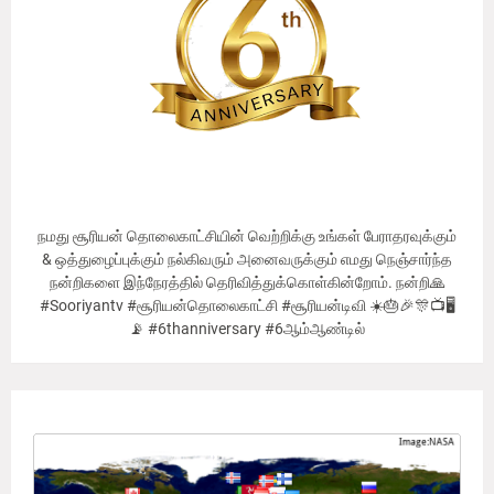
நமது சூரியன் தொலைகாட்சியின் வெற்றிக்கு உங்கள் பேராதரவுக்கும்
& ஒத்துழைப்புக்கும் நல்கிவரும் அனைவருக்கும் எமது நெஞ்சார்ந்த
நன்றிகளை இந்நேரத்தில் தெரிவித்துக்கொள்கின்றோம். நன்றி🙏
#Sooriyantv #சூரியன்தொலைகாட்சி #சூரியன்டிவி ☀️🎂🎉🎊📺🖥
📡 #6thanniversary #6ஆம்ஆண்டில்
Our Viewer's Countries