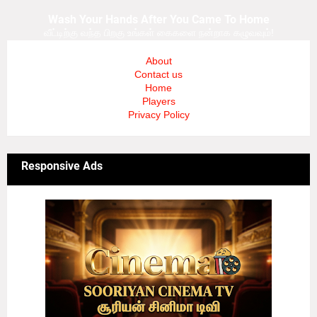
Wash Your Hands After You Came To Home
வீட்டிற்கு வந்த பிறகு உங்கள் கைகளை நன்றாக கழுவவும்!
About
Contact us
Home
Players
Privacy Policy
Responsive Ads