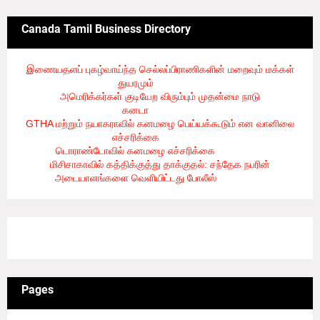
Canada Tamil Business Directory
இணையதளப் புகழ்வாய்ந்த செல்லப்பிராணிகளின் மறைவும் மக்கள்
துயரமும்
- 8/2/2026
அமெரிக்கர்கள் குடியேற விரும்பும் முதன்மை நாடு
கனடா
- 8/2/2026
GTHA மற்றும் நயாகராவில் கனமழை பெய்யக்கூடும் என வானிலை
எச்சரிக்கை
- 8/2/2026
டொராண்டோவில் கனமழை எச்சரிக்கை
- 8/1/2026
மிசிசாகாவில் கத்திக்குத்து தாக்குதல்: சந்தேக நபரின்
அடையாளங்களை வெளியிட்டது போலீஸ்
- 8/1/2026
3/recent/ticker-posts
Pages