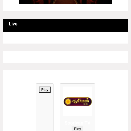
Live
Play
Sooriyan TV
Play