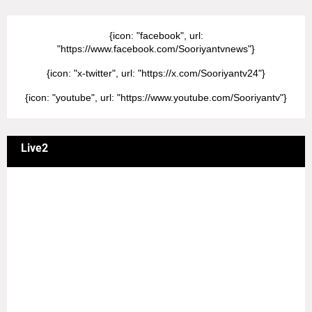
{icon: "facebook", url:
"https://www.facebook.com/Sooriyantvnews"}
{icon: "x-twitter", url: "https://x.com/Sooriyantv24"}
{icon: "youtube", url: "https://www.youtube.com/Sooriyantv"}
Live2
வணக்கம் நேயர்களே! ஒரு முக்கிய அறிவிப்பு: எமது சூரியன்
தொலைக்காட்சியில் தமிழர்களுக்கு எதிராக வண்மையாக
எடுக்கப்பட்ட சினிமா திரைப்படங்கள், தமிழ் தேசிய இனத்துக்கு
எதிராக வன்ம கருத்துக்களை வெளியிட்டும், நடித்து வரும் பல
நடிகர், நடிகைகள் நடித்த காட்சிபாடல்களோ, திரைப்படங்களோ
யாவும் எமது தொலைகாட்சியில் ஒளிபரப்பாகது என்பதை
அறியத்தருகின்றோம். #RIP_VijayDevarakonda
#RIP_Samantha #RIP_VijaySethupathi நிர்வாகம் சூரியன்
டிவி(SOORIYAN TV).